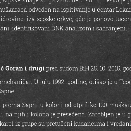
, srpske snage su ga zarobile u šumi. Teško je 
 muškaraca odveden na ispitivanje u centar Lokan
 Vidrovine, iza seoske crkve, gde je ponovo tuče
ani, identifikovani DNK analizom i sahranjeni.
 Goran i drugi
pred sudom BiH 25. 10. 2015. go
mehaničar. U julu 1992. godine, otišao je u Teoč
Sapne.
e prema Sapni u koloni od otprilike 120 muškar
li na njih i kolona je presečena. Zarobljen je u
škarci iz grupe su pretučeni kudancima i vređani