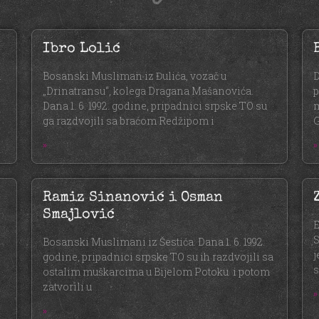
Ibro Lolić
.
Bosanski Musliman iz Đulića, vozač u
D
„Drinatransu“, kolega Dragana Mašanovića.
p
Dana 1. 6. 1992. godine, pripadnici srpske TO su
m
ga razdvojili sa braćom Redžipom i
G
»
»
Ramiz Sinanović i Osman
Smajlović
E
S
Bosanski Muslimani iz Šestića. Dana 1. 6. 1992.
j
godine, pripadnici srpske TO su ih razdvojili sa
s
ostalim muškarcima u Bijelom Potoku i potom
zatvorili u
»
»