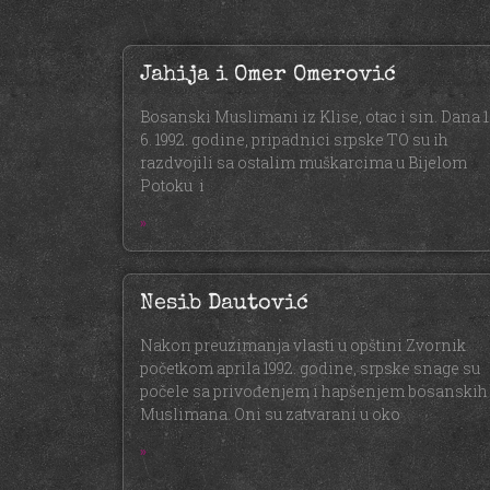
Jahija i Omer Omerović
Bosanski Muslimani iz Klise, otac i sin. Dana 1
6. 1992. godine, pripadnici srpske TO su ih
razdvojili sa ostalim muškarcima u Bijelom
Potoku i
»
Nesib Dautović
Nakon preuzimanja vlasti u opštini Zvornik
početkom aprila 1992. godine, srpske snage su
počele sa privođenjem i hapšenjem bosanskih
Muslimana. Oni su zatvarani u oko
»