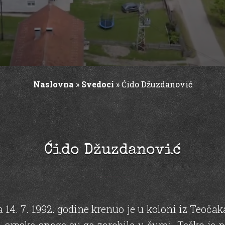
Naslovna
»
Svedoci
»
Ćido Džuzdanović
Ćido Džuzdanović
4. 7. 1992. godine krenuo je u koloni iz Teočaka