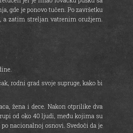
pretučen jer je imao lovačku pušku sa
ja, gde je ponovo tučen. Po završetku
n, a zatim streljan vatrenim oružjem.
dine.
ak, rodni grad svoje supruge, kako bi
aca, žena i dece. Nakon otprilike dva
 grupi od oko 40 ljudi, među kojima su
 po nacionalnoj osnovi. Svedoči da je