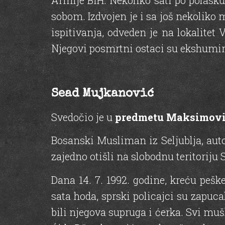
Armije BiH. Nekoliko sati po polasku
sobom. Izdvojen je i sa još nekoliko
ispitivanja, odveden je na lokalitet
Njegovi posmrtni ostaci su ekshumir
Sead Mujkanović
Svedočio je u
predmetu Maksimović
Bosanski Musliman iz Seljublja, auto
zajedno otišli na slobodnu teritoriju 
Dana 14. 7. 1992. godine, kreću pešk
sata hoda, sprski policajci su zapuca
bili njegova supruga i ćerka. Svi mu