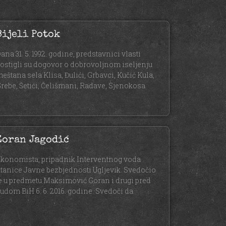
Bijeli Potok
ana 31. 5. 1992. godine, predstavnici vlasti
ostigli su dogovor o dobrovoljnom iseljenju
eštana sela Klisa, Đulići, Grbavci, Kučić Kula,
rebe, Šetići, Čelišmani, Radave, Sjenokosa
Zoran Jagodić
konomista, pripadnik Interventnog voda
tanice Javne bezbjednosti Ugljevik. Svedočio
e u predmetu Maksimović Goran i drugi pred
udom BiH 6. 6. 2016. godine. Svedoči da