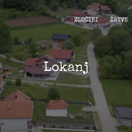
ZLOČINI
ŽRTVE
Lokanj