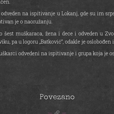
učen.
 odveden na ispitivanje u Lokanj, gde su im srp
ptivan je o naoružanju.
o šest muškaraca, žena i dece i odveden u Zvo
iku, pa u logoru „Batković“, odakle je oslobođen i
škarci odvedeni na ispitivanje i grupa koja je o
Povezano