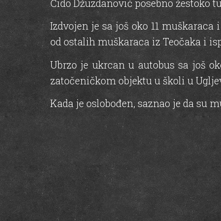
Ćido Džuzdanović posebno žestoko t
Izdvojen je sa još oko 11 muškaraca i
od ostalih muškaraca iz Teočaka i is
Ubrzo je ukrcan u autobus sa još ok
zatočeničkom objektu u školi u Ugljev
Kada je oslobođen, saznao je da su mu