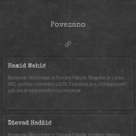
Povezano
Hamid Mehić
Bosanski Musliman iz Donjeg Vakufa. Uhapšen je u junu
1992. godine i odveden u SJB. Prebačen je u „Vrbaspromet“,
gde mu je od poslednica prebijanja
»
Dževad Hadžić
Bosanski Musliman iz Donjeg Vakufa, direktor fabrike