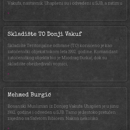
Vakufa, nastavnik. Uhapšeni su i odvedeni u SJB, a zatim u
»
Skladište TO Donji Vakuf
Skladište Teritorijalne odbrane (TO) korišćeno je kao
zatočenički objekat tokom leta 1992. godine. Komandant
zatočeničkog objekta bio je Miodrag Đurkić, dok su
skladište obezbeđivali vojnici,
»
Mehmed Burgić
Bosanski Musliman iz Donjeg Vakufa. Uhapšen je u junu
1992. godine i odveden u SJB. Tamo je žestoko pretučen
zajedno sa Safetom Bibićem. Nakon nekoliko
»