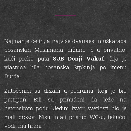
Najmanje četiri, a najviše dvanaest muškaraca
bosanskih Muslimana, držano je u privatnoj
kući preko puta
SJB Donji Vakuf
, čija je
vlasnica bila bosanska Srpkinja po imenu
Đurđa.
Zatočenici su držani u podrumu, koji je bio
pretrpan. Bili su prinuđeni da leže na
betonskom podu. Jedini izvor svetlosti bio je
mali prozor. Nisu imali pristup WC-u, tekućoj
vodi, niti hrani.