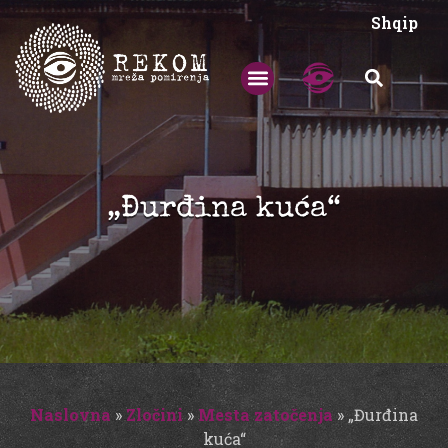
Shqip
„Đurđina kuća“
Naslovna
»
Zločini
»
Mesta zatočenja
»
„Đurđina
kuća“