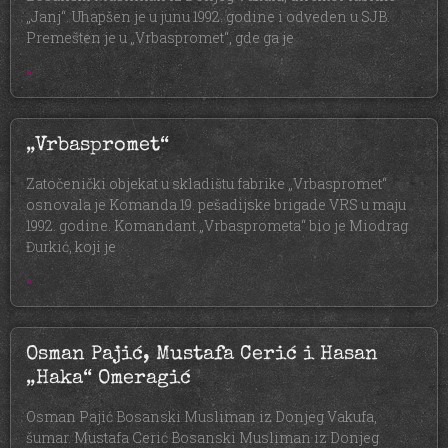
„Janj“. Uhapšen je u junu 1992. godine i odveden u SJB.
Premešten je u „Vrbaspromet“, gde ga je
»
„Vrbaspromet“
Zatočenički objekat u skladištu fabrike „Vrbaspromet“
osnovala je Komanda 19. pešadijske brigade VRS u maju
1992. godine. Komandant „Vrbasprometa“ bio je Miodrag
Đurkić, koji je
»
Osman Pajić, Mustafa Cerić i Hasan
„Haka“ Omeragić
Osman Pajić Bosanski Musliman iz Donjeg Vakufa,
šumar. Mustafa Cerić Bosanski Musliman iz Donjeg