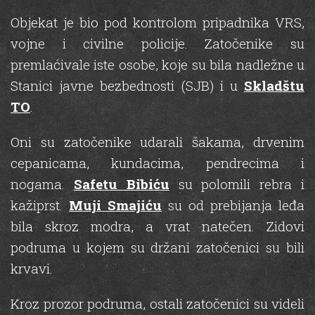
Objekat je bio pod kontrolom pripadnika VRS,
vojne i civilne policije. Zatočenike su
premlaćivale iste osobe, koje su bila nadležne u
Stanici javne bezbednosti (SJB) i u
Skladštu
TO
.
Oni su zatočenike udarali šakama, drvenim
cepanicama, kundacima, pendrecima i
nogama.
Safetu Bibiću
su polomili rebra i
kažiprst.
Muji Smajiću
su od prebijanja leđa
bila skroz modra, a vrat natečen. Zidovi
podruma u kojem su držani zatočenici su bili
krvavi.
Kroz prozor podruma, ostali zatočenici su videli