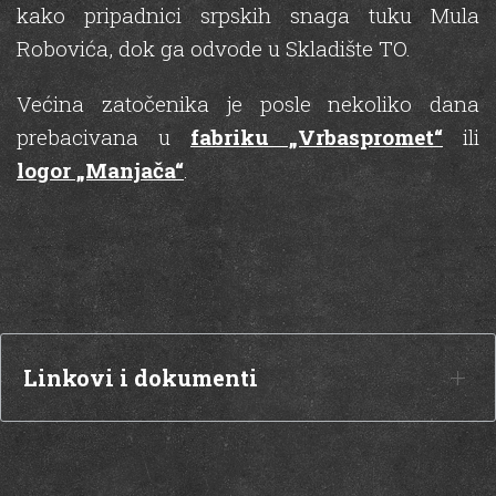
kako pripadnici srpskih snaga tuku Mula
Robovića, dok ga odvode u Skladište TO.
Većina zatočenika je posle nekoliko dana
prebacivana u
fabriku „Vrbaspromet“
ili
logor „Manjača“
.
Linkovi i dokumenti