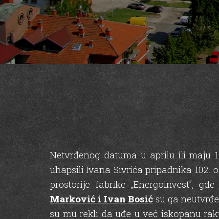
Netvrđenog datuma u aprilu ili maju 
uhapsili Ivana Sivrića pripadnika 102. 
prostorije fabrike „Energoinvest“, gd
Marković i Ivan Bosić
su ga neutvrđe
su mu rekli da uđe u već iskopanu raku.