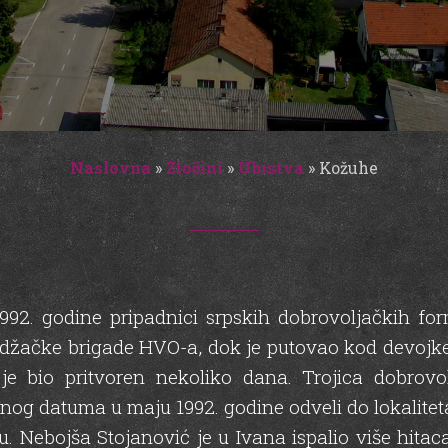
Naslovna
»
Zločini
»
Ubistva
»
Kožuhe
1992. godine pripadnici srpskih dobrovoljačkih f
odžačke brigade HVO-a, dok je putovao kod devojke 
e je bio pritvoren nekoliko dana. Trojica dobrov
nog datuma u maju 1992. godine odveli do lokalitet
 Nebojša Stojanović je u Ivana ispalio više hitaca