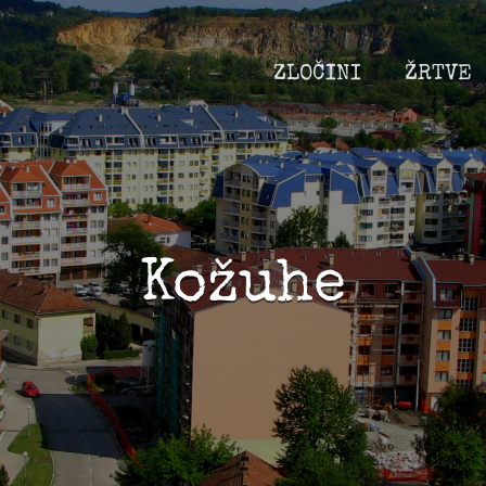
ZLOČINI
ŽRTVE
Kožuhe