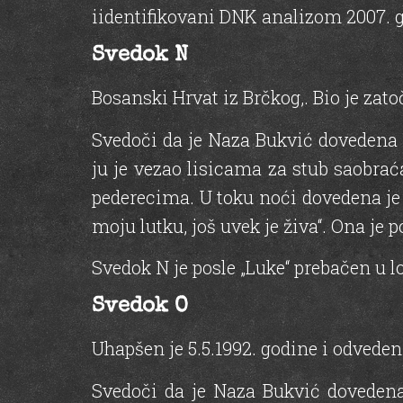
iidentifikovani DNK analizom 2007. 
Svedok N
Bosanski Hrvat iz Brčkog,. Bio je zato
Svedoči da je Naza Bukvić dovedena 
ju je vezao lisicama za stub saobraća
pederecima. U toku noći dovedena je 
moju lutku, još uvek je živa“. Ona je
Svedok N je posle „Luke“ prebačen u 
Svedok O
Uhapšen je 5.5.1992. godine i odveden
Svedoči da je Naza Bukvić dovedena 