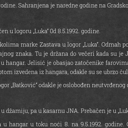
godine. Sahranjena je naredne godine na Gradsko
čen u logoru „Luka“ 0d 8.5.1992. godine.
kolima marke Zastava u logor „Luka“. Odmah po 
jnog znaka. Tu je držana do večeri kada su je Je
u hangar. Jelisić je obasjao zatočenike farovima
 potom izvedena iz hangara, odakle su se ubrzo ču
logor „Batković“ odakle je oslobođen neutvrđenog
 u džamiju, pa u kasarnu JNA. Prebačen je u „Luku
u hangar u toku noći 8. na 9.5.1992. godine. 