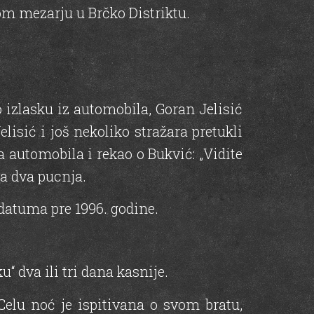
m mezarju u Brčko Distriktu.
izlasku iz automobila, Goran Jelisić
lisić i još nekoliko stražara pretukli
 automobila i rekao o Bukvić: „Vidite
la dva pucnja.
 datuma pre 1996. godine.
“ dva ili tri dana kasnije.
Celu noć je ispitivana o svom bratu,