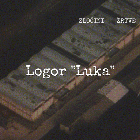
ZLOČINI
ŽRTVE
Logor "Luka"