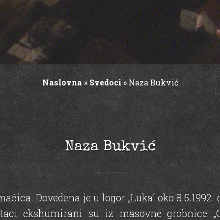
Naslovna
»
Svedoci
»
Naza Bukvić
Naza Bukvić
ica. Dovedena je u logor „Luka“ oko 8.5.1992. 
staci ekshumirani su iz masovne grobnice „G