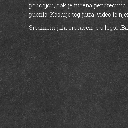
policajcu, dok je tučena pendrecima. 
pucnja. Kasnije tog jutra, video je nj
Sredinom jula prebačen je u logor „Bat