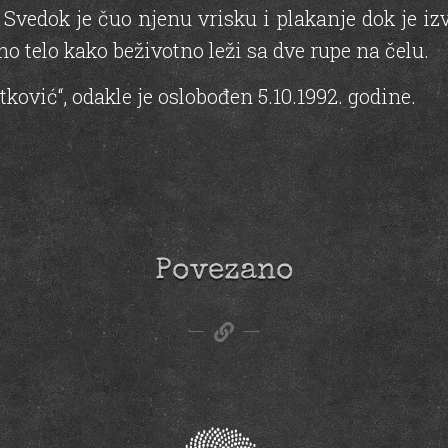
Svedok je čuo njenu vrisku i plakanje dok je iz
eno telo kako beživotno leži sa dve rupe na čelu.
ković“, odakle je oslobođen 5.10.1992. godine.
Povezano