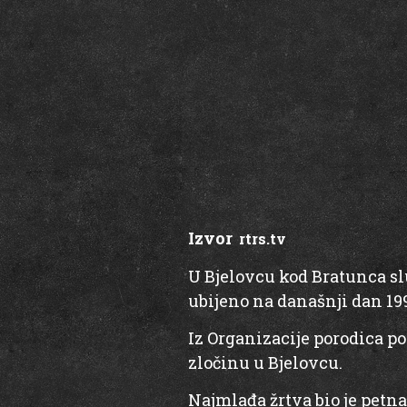
Izvor
:
rtrs.tv
U Bjelovcu kod Bratunca služ
ubijeno na današnji dan 1992
Iz Organizacije porodica po
zločinu u Bjelovcu.
Najmlađa žrtva bio je petna