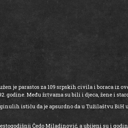
en je parastos za 109 srpskih civila i boraca iz ovo
. godine. Među žrtvama su bili i djeca, žene i starc
ginulih ističu da je apsurdno da u Tužilaštvu BiH 
estogodišnji Čedo Miladinović, a ubijeni su i godin