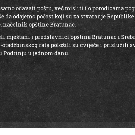
samo odavati poštu, već misliti i o porodicama pogi
 da odajemo počast koji su za stvaranje Republike 
ć, načelnik opštine Bratunac.
eli mještani i predstavnici opština Bratunac i Sreb
otadžbinskog rata položili su cvijeće i prislužili s
u Podrinju u jednom danu.