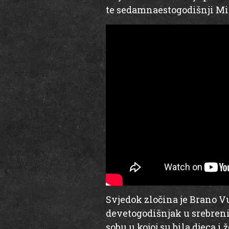
te sedamnaestogodišnji Mi
Svjedok zločina je Brano Vuč
devetogodišnjak u srebrenič
sobu u kojoj su bila djeca i 