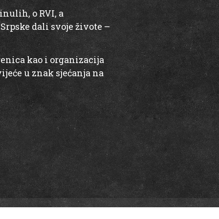
nulih, o RVI, a
Srpske dali svoje živote –
renica kao i organizacija
vijeće u znak sjećanja na