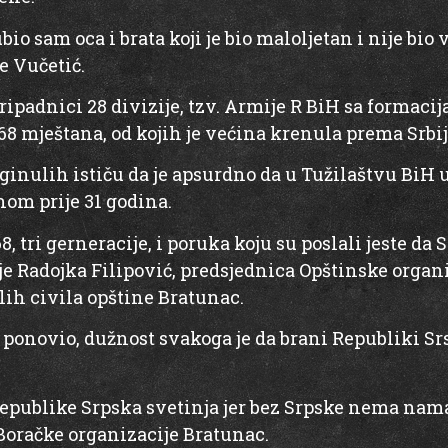
io sam oca i brata koji je bio maloljetan i nije bio
e Vučetić.
pripadnici 28 divizije, tzv. Armije R BiH sa formaci
 68 mještana, od kojih je većina krenula prema Srbij
ginulih ističu da je apsurdno da u Tužilaštvu BiH 
nom prije 31 godina.
8, tri gerneracije, i poruka koju su poslali jeste da 
 je Radojka Filipović, predsjednica Opštinske organ
alih civila opštine Bratunac.
i ponovio, dužnost svakoga je da brani Republiki S
publike Srpska svetinja jer bez Srpske nema nama
Boračke organizacije Bratunac.