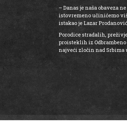
– Danas je naša obaveza ne 
istovremeno učinićemo više
istakao je Lazar Prodanovi
Porodice stradalih, preživj
proisteklih iz Odbrambeno -
najveći zločin nad Srbima 