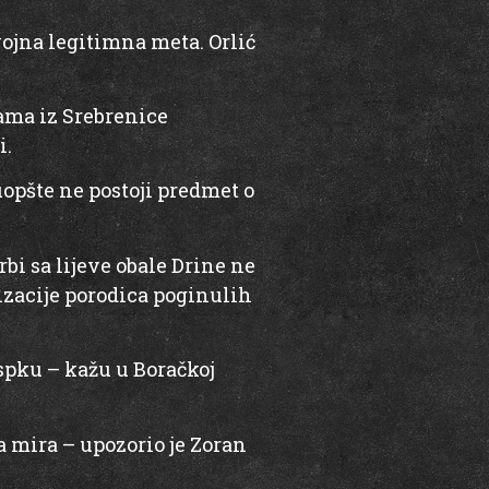
 vojna legitimna meta. Orlić
jama iz Srebrenice
i.
uopšte ne postoji predmet o
Srbi sa lijeve obale Drine ne
izacije porodica poginulih
rspku – kažu u Boračkoj
 mira – upozorio je Zoran