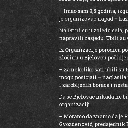
– Imao sam 9,5 godina, izgub
je organizovao napad – kaž
Na Drini su u zaleđu sela, 
napravili zasjedu. Ubili su
Iz Organizacije porodica po
zločinu u Bjelovcu počinje
– Za nekoliko sati ubili su 6
mogu postojati – naglasila
i zarobljenih boraca i nest
Da se Bjelovac nikada ne b
organizaciji.
– Moramo da znamo da je Re
Gvozdenović, predsjednik 