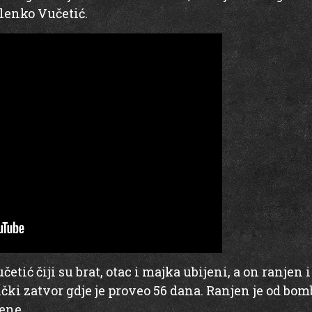
lenko Vučetić.
etić čiji su brat, otac i majka ubijeni, a on ranjen
ki zatvor gdje je proveo 56 dana. Ranjen je od bomb
žene.