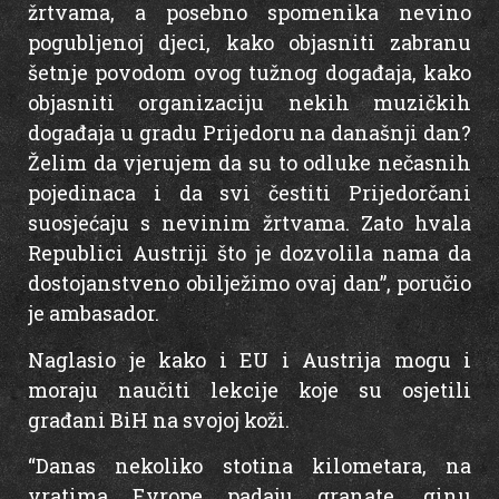
žrtvama, a posebno spomenika nevino
pogubljenoj djeci, kako objasniti zabranu
šetnje povodom ovog tužnog događaja, kako
objasniti organizaciju nekih muzičkih
događaja u gradu Prijedoru na današnji dan?
Želim da vjerujem da su to odluke nečasnih
pojedinaca i da svi čestiti Prijedorčani
suosjećaju s nevinim žrtvama. Zato hvala
Republici Austriji što je dozvolila nama da
dostojanstveno obilježimo ovaj dan”, poručio
je ambasador.
Naglasio je kako i EU i Austrija mogu i
moraju naučiti lekcije koje su osjetili
građani BiH na svojoj koži.
“Danas nekoliko stotina kilometara, na
vratima Evrope padaju granate, ginu