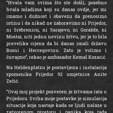
“Hvala vam svima što ste došli, posebno
hvala mladima koji su danas ovdje, jer mi
imamo i dužnost i obavezu da prenosimo
istinu i da nikad ne zaboravimo ni Prijedor,
ni Srebrenicu, ni Sarajevo, ni Goražde, ni
Mostar, niti jednu nevinu žrtvu, jer je to bila
prevelika cijena da bi danas imali državu
Bosni i Hercegovinu. Zato je volimo i
čuvajmo”, rekao je ambasador Kemal Kozarić.
Na Heldenplatzu je postavljena i instalacija
spomenika Prijedor 92 umjetnice Anite
Zečić.
“Ovaj moj projekt posvećen je žrtvama rata u
Prijedoru. Svrha moje postavke je simulacija
situacije koja nastaje kada se ljudi nalaze u
zatvorenom prostoru i panika koja tada