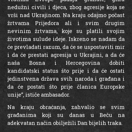
nedužni civili i djeca, zbog agresije koja se
vrši nad Ukrajinom. Na kraju odajmo počast
žrtvama Prijedora ali i svim drugim
nevinim žrtvama, koje su platili svojim
životima sulude ideje. Iskreno se nadam da
će prevladati razum, da će se uspostaviti mir
i da će prestati agresija u Ukrajini, a da će
naša Bosna i Hercegovina dobiti
kandidatski status što prije i da će ostati
jedinstvena država svih naroda i građana i
da će postati što prije članica Europske
unije”, ističe ambasador.
Na kraju obraćanja, zahvalio se svim
građanima koji su danas u Beču na
adekvatan način obilježili Dan bijelih traka.