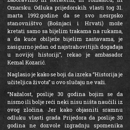
Omarsku. Odluka prijedorskih vlasti tog 31.
marta 1992.godine da se svo nesrpsko
stanovništvo (Bošnjaci i Hrvati) može
kretati samo sa bijelim trakama na rukama,
a da kuće obilježe bijelim zastavama, je
zasigurno jedan od najstrahovitijih događaja
u novijoj historiji”, rekao je ambasador
Kemal Kozarić.
Naglasio je kako se boji da izreka “Historija je
učiteljica života” u ovo slučaju ne važi.
“Nažalost, poslije 30 godina bojim se da
nismo ili bolje reći neki nisu ništa naučili iz
ovog zločina. Jer kako objasniti sramnu
odluku vlasti grada Prijedora da poslije 30
godina ne dozvole izgradnju spomenika