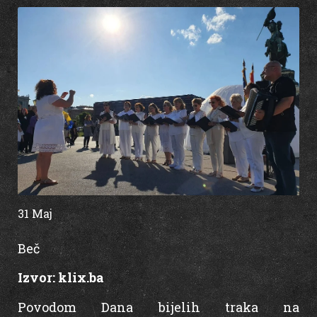
31 Maj
15:55
Beč
Izvor:
klix.ba
Povodom Dana bijelih traka na