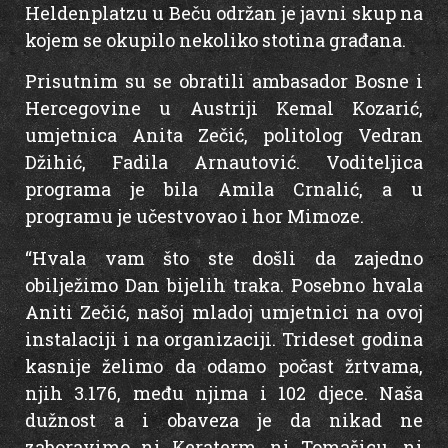
Heldenplatzu u Beču održan je javni skup na
kojem se okupilo nekoliko stotina građana.
Prisutnim su se obratili ambasador Bosne i
Hercegovine u Austriji Kemal Kozarić,
umjetnica Anita Zečić, politolog Vedran
Džihić, Fadila Arnautović. Voditeljica
programa je bila Amila Crnalić, a u
programu je učestvovao i hor Mimoze.
“Hvala vam što ste došli da zajedno
obilježimo Dan bijelih traka. Posebno hvala
Aniti Zečić, našoj mladoj umjetnici na ovoj
instalaciji i na organizaciji. Trideset godina
kasnije želimo da odamo počast žrtvama,
njih 3.176, među njima i 102 djece. Naša
dužnost a i obaveza je da nikad ne
zaboravimo ni Keraterm, ni Tomašicu, ni