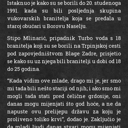
Istaknuo je kako su se borili do 20. studenoga
1991. kada su bili posljednja skupina
vukovarskih branitelja koja se predala u
staroj obućari u Borovu Naselju.
Stipo Mlinarić, pripadnik Turbo voda s 18
branitelja koji su se borili na Trpinjskoj cesti
pod zapovjedništvom Blage Zadre, prisjetio
se kako su uz njega bili branitelji u dobi od 18
do 25 godina.
“Kada vidim ove mlade, drago mi je, jer smo
mi tada bili nešto stariji od njih; i ako smo mi
mogli tada stati pred čelične grdosije, oni
danas mogu mijenjati što god hoće, a ne da
napuste ovu prelijepu državu za koju je
proliveno toliko krvi”, dodao je. Zaključio je
da mladi ljudi danas stvari mogu mijenjati