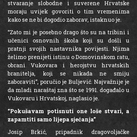
stvaranje slobodne i suverene Hrvatske
moraju uvijek govoriti o tim vremenima
kako se ne bi dogodio zaborav, istaknuo je.
“Zato mi je posebno drago što su na tribini i
učenici osnovnih škola koji su došli u
pratnji svojih nastavnika povijesti. Njima
želimo prenijeti istinu o Domovinskom ratu,
obrani Vukovara i herojstvu hrvatskih
branitelja, koji se nikada ne smiju
zaboraviti”, poručio je Buljević. Najvažnije je
da mladi naraštaj zna što se 1991. događalo u
Vukovaru i Hrvatskoj, naglasio je.
“Pokušavam potisnuti one loše stvari, a
zapamtiti samo lijepa sjećanja”
Josip Brkić, pripadnik dragovoljačke