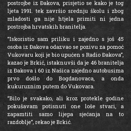
postrojbe iz Đakova, prisjetio se kako je tog
ljeta 1991. tek završio srednju školu i zbog
mladosti ga nije htjela primiti ni jedna
postrojba hrvatskih branitelja.
“Iskoristio sam priliku i zajedno s još 45
osoba iz Đakova odazvao se pozivu za pomoć
Vukovaru koji je bio upućen s Radio Đakova”,
kazao je Brkić, istaknuvši da je 46 branitelja
iz Đakova i 60 iz Našica zajedno autobusima
prvo došlo do Bogdanovaca, a onda
kukuruznim putem do Vukovara.
“Bilo je svakako, ali kroz protekle godine
pokušavam potisnuti one loše stvari, a
zapamtiti samo lijepa sjećanja na to
razdoblje”, rekao je Brkić.