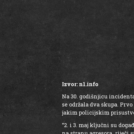
Izvor:
n1.info
Na 30. godišnjicu incident
se održala dva skupa. Prvo
jakim policijskim prisust
“2. i 3. maj ključni su dog
na stranu agresora, riječi