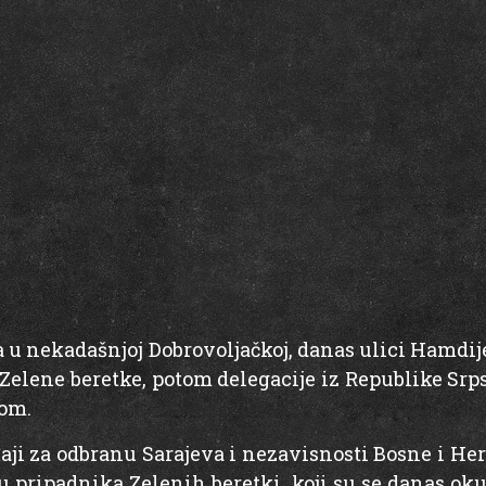
a u nekadašnjoj Dobrovoljačkoj, danas ulici Hamdij
 Zelene beretke, potom delegacije iz Republike Srp
vom.
ađaji za odbranu Sarajeva i nezavisnosti Bosne i He
 su pripadnika Zelenih beretki, koji su se danas o