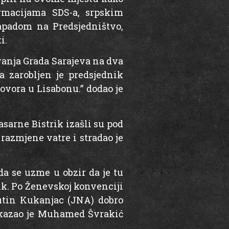
rmacijama SDS-a, srpskim
napadom na Predsjedništvo,
i.
evanja Grada Sarajeva na dva
 zarobljen je predsjednik
ovora u Lisabonu.” dodao je
asarne Bistrik izašli su pod
azmjene vatre i stradao je
a se uzme u obzir da je tu
ik. Po Ženevskoj konvenciji
lutin Kukanjac (JNA) dobro
” kazao je Muhamed Švrakić