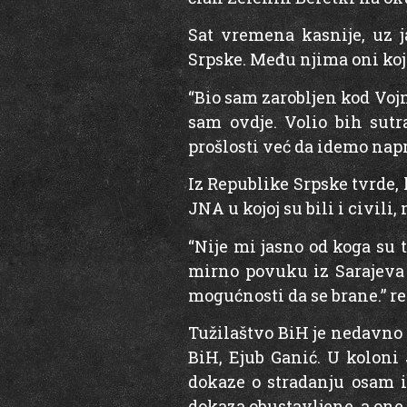
Sat vremena kasnije, uz j
Srpske. Među njima oni koj
“Bio sam zarobljen kod Vojn
sam ovdje. Volio bih sut
prošlosti već da idemo napr
Iz Republike Srpske tvrde, 
JNA u kojoj su bili i civili,
“Nije mi jasno od koga su 
mirno povuku iz Sarajeva i
mogućnosti da se brane.” re
Tužilaštvo BiH je nedavno 
BiH, Ejub Ganić. U koloni 
dokaze o stradanju osam i
dokaza obustavljene, a one