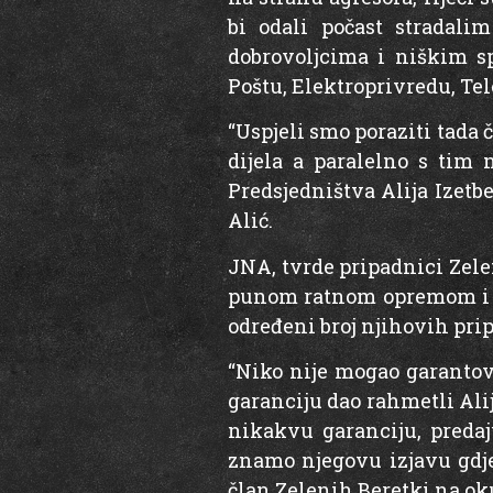
bi odali počast stradal
dobrovoljcima i niškim sp
Poštu, Elektroprivredu, Tel
“Uspjeli smo poraziti tada 
dijela a paralelno s tim
Predsjedništva Alija Izetb
Alić.
JNA, tvrde pripadnici Zelen
punom ratnom opremom i pr
određeni broj njihovih pri
“Niko nije mogao garantov
garanciju dao rahmetli Ali
nikakvu garanciju, predaj
znamo njegovu izjavu gdje
član Zelenih Beretki na ok