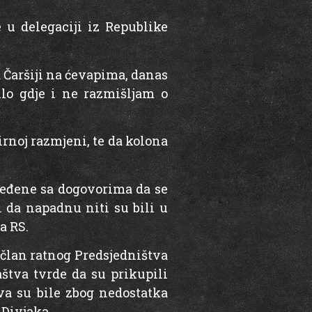
 u delegaciji iz Republike
a Čaršiji na ćevapima, danas
lo gdje i ne razmišljam o
irnoj razmjeni, te da kolona
ijeđene sa dogovorima da se
i da napadnu niti su bili u
a RS.
 član ratnog Predsjedništva
aštva tvrde da su prikupili
va su bile zbog nedostatka
 Divjaka.