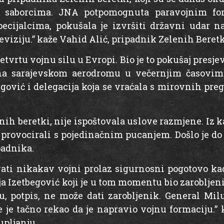
im saborcima. JNA potpomognuta paravojnim fo
ecijalcima, pokušala je izvršiti državni udar 
eviziju.” kaže Vahid Alić, pripadnik Zelenih Beretk
četvrtu vojnu silu u Evropi. Bio je to pokušaj presj
 na sarajevskom aerodromu u večernjim časovima
egović i delegacija koja se vraćala s mirovnih preg
ih beretki, nije ispoštovala uslove razmjene. Iz k
ovocirali s pojedinačnim pucanjem. Došlo je do r
padnika.
ati nikakav vojni prolaz sigurnosni pogotovo kad
ja Izetbegović koji je u tom momentu bio zarobljen
u, potpis, ne može dati zarobljenik. General Mi
 je tačno rekao da je napravio vojnu formaciju.
upljanju.