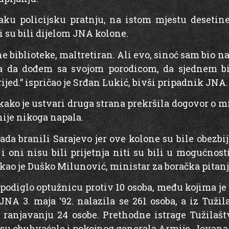
aku policijsku pratnju, na istom mjestu desetine
i su bili dijelom JNA kolone.
e biblioteke, maltretiran. Ali evo, sinoć sam bio n
ra da dođem sa svojom porodicom, da sjednem bi
ijed.” ispričao je Srđan Lukić, bivši pripadnik JNA.
kako je ustvari druga strana prekršila dogovor o m
 nije nikoga napala.
tada branili Sarajevo jer ove kolone su bile obezb
 oni nisu bili prijetnja niti su bili u mogućnost
kao je Duško Milunović, ministar za boračka pitanj
podiglo optužnicu protiv 10 osoba, među kojima je
JNA 3. maja ‘92. nalazila se 261 osoba, a iz Tužil
 ranjavanju 24 osobe. Prethodne istrage Tužilašt
 su obuhvaćale i pokojnog generala Armije, Jovana