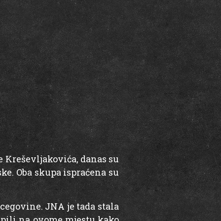
e Kreševljakovića, danas su
ske. Oba skupa ispraćena su
rcegovine. JNA je tada stala
kupili na ovome mjestu kako