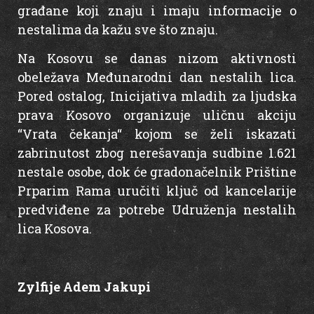
građane koji znaju i imaju informacije o
nestalima da kažu sve što znaju.
Na Kosovu se danas nizom aktivnosti
obeležava Međunarodni dan nestalih lica.
Pored ostalog, Inicijativa mladih za ljudska
prava Kosovo organizuje uličnu akciju
“Vrata čekanja“ kojom se želi iskazati
zabrinutost zbog nerešavanja sudbine 1.621
nestale osobe, dok će gradonačelnik Prištine
Prparim Rama uručiti ključ od kancelarije
predviđene za potrebe Udruženja nestalih
lica Kosova.
Zylfije Adem Jakupi