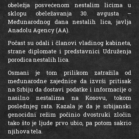
obeležja posvećenom nestalim licima u
sklopu obeležavanja 30. avgusta –
Međunarodnog dana nestalih lica, javlja
Anadolu Agency (AA).
Počast su odali i članovi vladinog kabineta,
strane diplomate i predstavnici Udruženja
porodica nestalih lica.
Osmani je tom prilikom zatražila od
međunarodne zajednice da izvrši pritisak
na Srbiju da dostavi podatke i informacije o
nasilno nestalima na Kosovu, tokom
poslednjeg rata. Kazala je da je srbijanski
genocidni režim počinio dvostruki zločin
tako što je ljude prvo ubio, pa potom sakrio
njihova tela.