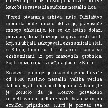
da izvrši pritisak na Srbiju da otvori arhive
kako bi se rasvetlila sudbina nestalih lica.
“Pored otvaranja arhiva, naše Tužilaštvo
mora da bude mnogo aktivnije, pravosuđe
mnogo efikasnije, jer se do istine dolazi
pravdom, kroz traženje odgovornosti onih
koji su ubijali, zakopavali, ekshumirali, slali
u Srbiju, tamo su ih sahranili i onda su
ekshumirani iz pet masovnih grobnica,
kojih možda ima i više“, naglasio je Kurti.
Kosovski premijer je rekao da je među više
od 1.600 nasilno nestalih velika većina
Albanaca, ali ima i onih koji nisu Albanci, te
je poručio da je Kosovo posvećeno
rasvetljavanju sudbine svih, bez obzira na
etničku pripadnost. Kurti je pozvao sve