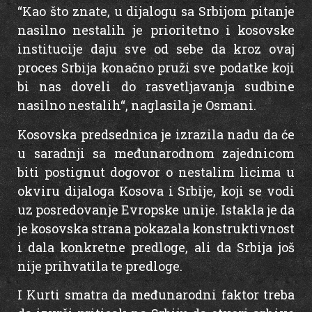
“Kao što znate, u dijalogu sa Srbijom pitanje
nasilno nestalih je prioritetno i kosovske
institucije daju sve od sebe da kroz ovaj
proces Srbija konačno pruži sve podatke koji
bi nas doveli do rasvetljavanja sudbine
nasilno nestalih“, naglasila je Osmani.
Kosovska predsednica je izrazila nadu da će
u saradnji sa međunarodnom zajednicom
biti postignut dogovor o nestalim licima u
okviru dijaloga Kosova i Srbije, koji se vodi
uz posredovanje Evropske unije. Istakla je da
je kosovska strana pokazala konstruktivnost
i dala konkretne predloge, ali da Srbija još
nije prihvatila te predloge.
I Kurti smatra da međunarodni faktor treba