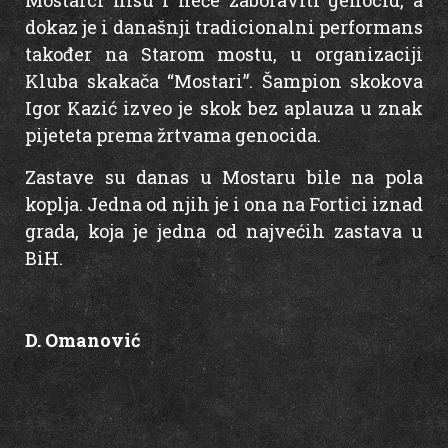
Mostarci nisu i neće zaboraviti genocid, a
dokaz je i današnji tradicionalni performans
također na Starom mostu, u organizaciji
Kluba skakača “Mostari”. Šampion skokova
Igor Kazić izveo je skok bez aplauza u znak
pijeteta prema žrtvama genocida.
Zastave su danas u Mostaru bile na pola
koplja. Jedna od njih je i ona na Fortici iznad
grada, koja je jedna od najvećih zastava u
BiH.
D. Omanović