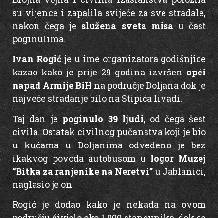
su vijence i zapalila svijeće za sve stradale,
nakon čega je
služena sveta misa
u čast
poginulima.
Ivan Rogić
je u ime organizatora godišnjice
kazao kako je prije 29 godina izvršen
opći
napad Armije BiH
na područje Doljana dok je
najveće stradanje bilo na Stipića livadi.
Taj dan je
poginulo 39 ljudi
, od čega šest
civila. Ostatak civilnog pučanstva koji je bio
u kućama u Doljanima odvedeno je bez
ikakvog povoda autobusom u
logor Muzej
“Bitka za ranjenike na Neretvi”
u Jablanici,
naglasio je on.
Rogić je dodao kako je nekada na ovom
području živjelo oko 1.000 stanovnika, dok se