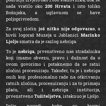
sada vratilo oko
200 Hrvata
i isto toliko
Bošnjaka, a uglavnom se bave
poljoprivredom.
Za ovaj zločin
još nitko nije odgovarao
, a
bivši logoraš Muzeja u Jablanici
Marinko
Ljoljo
smatra da je razlog nebriga.
To je
nebriga
, prvenstveno nas stradalnika
koji imamo obvezu, pravo i dužnost da o
ovom govorimo i potaknemo da se ratni
zločini procesuiraju. Također, tu je i nebriga
onih koji profesionalno rade na otkrivanju
ratnih zločina, procesuiranju i za to primaju
plaću, ali i nebriga institucija,
prvenstveno
Tužiteljstva
, istaknuo je Ljoljo.
Dalje navodi kako su brojni