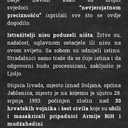
svjedoci
“nevjerojatnom
preciznošću”
ispričali sve što se ovdje
dogodilo.
Istražitelji nisu poduzeli ništa
. Žrtve su,
nažalost, uglavnom ostarjele ili nisu na
ovom svijetu. Sa sobom su odnijeli istinu.
Stradalnici samo traže da se čuje istina i da
odgovorni budu procesuirani, zaključio je
Ljoljo.
Stipića livada, mjesto iznad Doljana, općina
Jablanica, mjesto je na kojemu je ujutro 28.
srpnja 1993. počinjen zločin nad
33
hrvatskih vojnika
i
šest civila
koje su
ubili
i masakrirali pripadnici Armije BiH i
mudžahedini
.