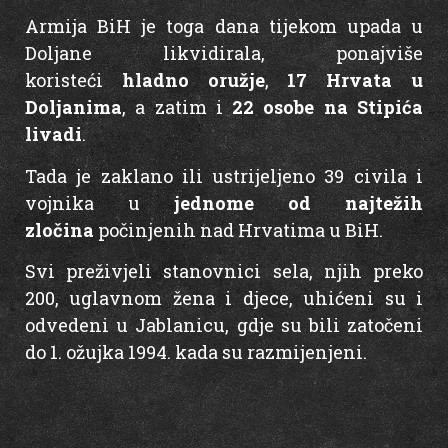
Armija BiH je toga dana tijekom upada u
Doljane likvidirala, ponajviše
koristeći
hladno oružje
,
17 Hrvata u
Doljanima
, a zatim i
22 osobe na Stipića
livadi
.
Tada je zaklano ili ustrijeljeno 39 civila i
vojnika u
jednome od najtežih
zločina
počinjenih nad Hrvatima u BiH.
Svi preživjeli stanovnici sela, njih preko
200, uglavnom žena i djece, uhićeni su i
odvedeni u Jablanicu, gdje su bili zatočeni
do 1. ožujka 1994. kada su razmijenjeni.