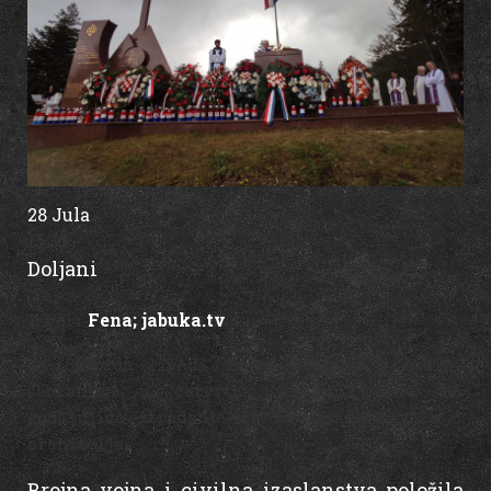
28 Jula
15:35
Doljani
Fena; jabuka.tv
Izvor:
Na Stipića livadi iznad Doljana u općini
Jablanica u četvrtak je obilježena 29.
godišnjica stradanja 39 hrvatskih civila i
branitelja.
Brojna vojna i civilna izaslanstva položila