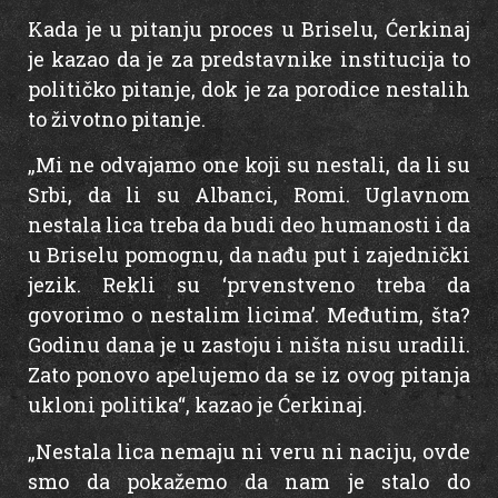
Kada je u pitanju proces u Briselu, Ćerkinaj
je kazao da je za predstavnike institucija to
političko pitanje, dok je za porodice nestalih
to životno pitanje.
„Mi ne odvajamo one koji su nestali, da li su
Srbi, da li su Albanci, Romi. Uglavnom
nestala lica treba da budi deo humanosti i da
u Briselu pomognu, da nađu put i zajednički
jezik. Rekli su ‘prvenstveno treba da
govorimo o nestalim licima’. Međutim, šta?
Godinu dana je u zastoju i ništa nisu uradili.
Zato ponovo apelujemo da se iz ovog pitanja
ukloni politika“, kazao je Ćerkinaj.
„Nestala lica nemaju ni veru ni naciju, ovde
smo da pokažemo da nam je stalo do