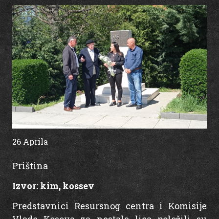
26 Aprila
15:35
Priština
Izvor:
kim
,
kossev
Predstavnici Resursnog centra i Komisije