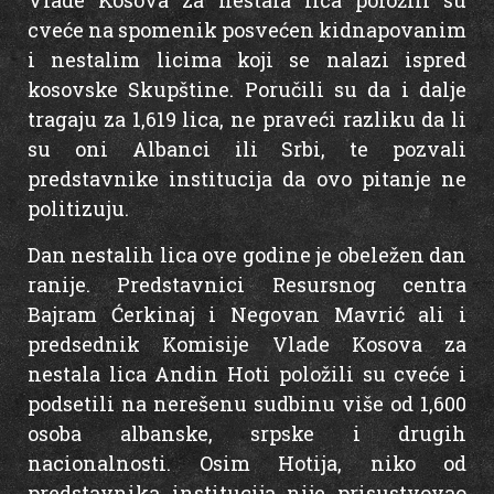
Vlade Kosova za nestala lica položili su
cveće na spomenik posvećen kidnapovanim
i nestalim licima koji se nalazi ispred
kosovske Skupštine. Poručili su da i dalje
tragaju za 1,619 lica, ne praveći razliku da li
su oni Albanci ili Srbi, te pozvali
predstavnike institucija da ovo pitanje ne
politizuju.
Dan nestalih lica ove godine je obeležen dan
ranije. Predstavnici Resursnog centra
Bajram Ćerkinaj i Negovan Mavrić ali i
predsednik Komisije Vlade Kosova za
nestala lica Andin Hoti položili su cveće i
podsetili na nerešenu sudbinu više od 1,600
osoba albanske, srpske i drugih
nacionalnosti. Osim Hotija, niko od
predstavnika institucija nije prisustvovao