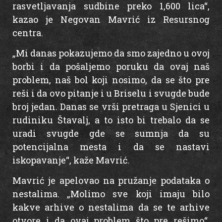
rasvetljavanja sudbine preko 1,600 lica“,
kazao je Negovan Mavrić iz Resursnog
centra.
„Mi danas pokazujemo da smo zajedno u ovoj
borbi i da pošaljemo poruku da ovaj naš
problem, naš bol koji nosimo, da se što pre
reši i da ovo pitanje i u Briselu i svugde bude
broj jedan. Danas se vrši pretraga u Sjenici u
rudiniku Štavalj, a to isto bi trebalo da se
uradi svugde gde se sumnja da su
potencijalna mesta i da se nastavi
iskopavanje“, kaže Mavrić.
Mavrić je apelovao na pružanje podataka o
nestalima. „Molimo sve koji imaju bilo
kakve arhive o nestalima da se te arhive
otvore i da ovaj problem što pre rešimo“,