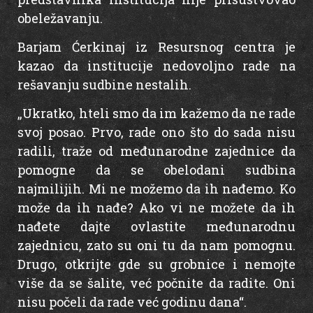
obeležavanju.
Barjam Ćerkinaj iz Resursnog centra je
kazao da institucije nedovoljno rade na
rešavanju sudbine nestalih.
„Ukratko, hteli smo da im kažemo da ne rade
svoj posao. Prvo, rade ono što do sada nisu
radili, traže od međunarodne zajednice da
pomogne da se obelodani sudbina
najmilijih. Mi ne možemo da ih nađemo. Ko
može da ih nađe? Ako vi ne možete da ih
nađete dajte ovlastite međunarodnu
zajednicu, zato su oni tu da nam pomognu.
Drugo, otkrijte gde su grobnice i nemojte
više da se šalite, već počnite da radite. Oni
nisu počeli da rade već godinu dana“.