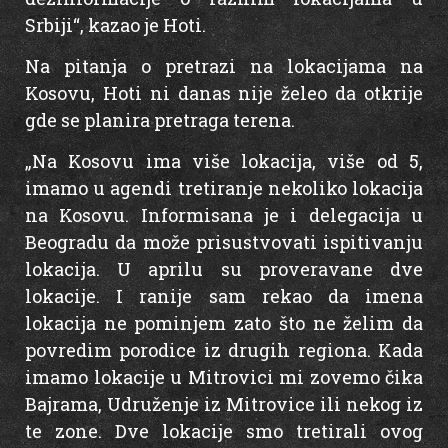
Srbiji“, kazao je Hoti.
Na pitanja o pretrazi na lokacijama na
Kosovu, Hoti ni danas nije želeo da otkrije
gde se planira pretraga terena.
„Na Kosovu ima više lokacija, više od 5,
imamo u agendi tretiranje nekoliko lokacija
na Kosovu. Informisana je i delegacija u
Beogradu da može prisustvovati ispitivanju
lokacija. U aprilu su proveravane dve
lokacije. I ranije sam rekao da imena
lokacija ne pominjem zato što ne želim da
povredim porodice iz drugih regiona. Kada
imamo lokacije u Mitrovici mi zovemo čika
Bajrama, Udruženje iz Mitrovice ili nekog iz
te zone. Dve lokacije smo tretirali ovog