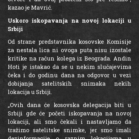
kazao je Mavrić.
Uskoro iskopavanja na novoj lokaciji u
Srbiji
Od strane predstavnika kosovske Komisije
za nestala lica ni ovoga puta nisu izostale
kritike na račun kolega iz Beograda. Andin
Hoti je istakao da se u nekim slučajevima
čeka i do godinu dana na odgovor u vezi
dobijanja satelitskih snimaka nekih
lokacija u Srbiji.
„Ovih dana će kosovska delegacija biti u
Srbiji gde će početi iskopavanja na novoj
lokaciji, ali smo čekali i nastavljamo da
tražimo satelitske snimke, jer smo imali
dezinformacije o raznim lokacijama u