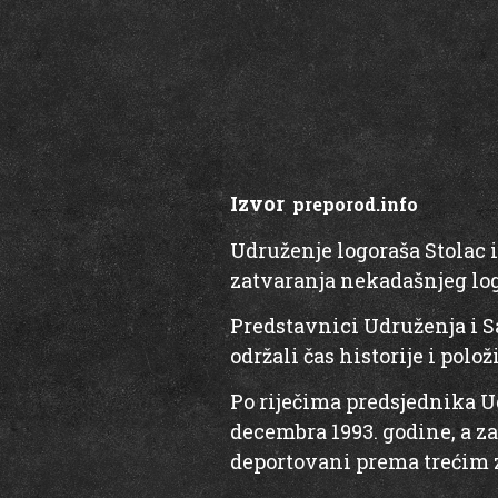
Izvor
:
preporod.info
Udruženje logoraša Stolac i
zatvaranja nekadašnjeg log
Predstavnici Udruženja i S
održali čas historije i polo
Po riječima predsjednika Ud
decembra 1993. godine, a za
deportovani prema trećim