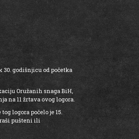
k 30. godišnjicu od početka
okaciju Oružanih snaga BiH,
nja na 11 žrtava ovog logora.
og logora počelo je 15.
aši pušteni ili