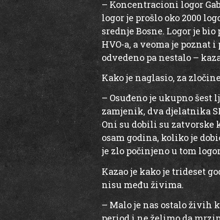
– Koncentracioni logor Gabel
logor je prošlo oko 2000 log
srednje Bosne. Logor je bi
HVO-a, a veoma je poznat i p
odvedeno pa nestalo – kaza
Kako je naglasio, za zločin
– Osuđeno je ukupno šest l
zamjenik, dva djelatnika S
Oni su dobili su zatvorske 
osam godina, koliko je dob
je zlo počinjeno u tom logor
Kazao je kako je trideset g
nisu među živima.
– Malo je nas ostalo živih k
period i ne želimo da mrzim