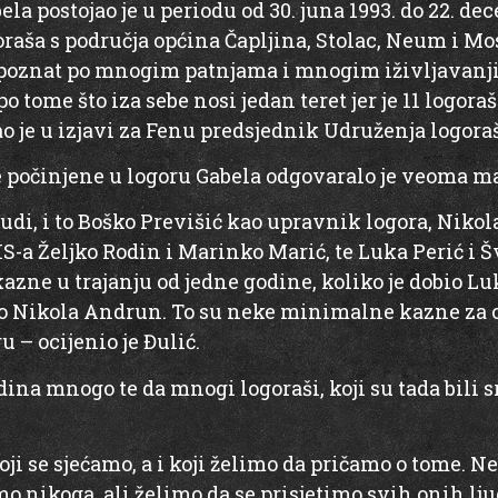
a postojao je u periodu od 30. juna 1993. do 22. dec
oraša s područja općina Čapljina, Stolac, Neum i Most
o poznat po mnogim patnjama i mnogim iživljavanj
o tome što iza sebe nosi jedan teret jer je 11 logora
o je u izjavi za Fenu predsjednik Udruženja logora
e počinjene u logoru Gabela odgovaralo je veoma ma
judi, i to Boško Previšić kao upravnik logora, Nik
IS-a Željko Rodin i Marinko Marić, te Luka Perić i
kazne u trajanju od jedne godine, koliko je dobio 
io Nikola Andrun. To su neke minimalne kazne za o
u – ocijenio je Đulić.
odina mnogo te da mnogi logoraši, koji su tada bili s
oji se sjećamo, a i koji želimo da pričamo o tome. N
o nikoga, ali želimo da se prisjetimo svih onih ljud