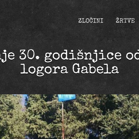
ZLOČINI
ŽRTVE
je 30. godišnjice o
logora Gabela