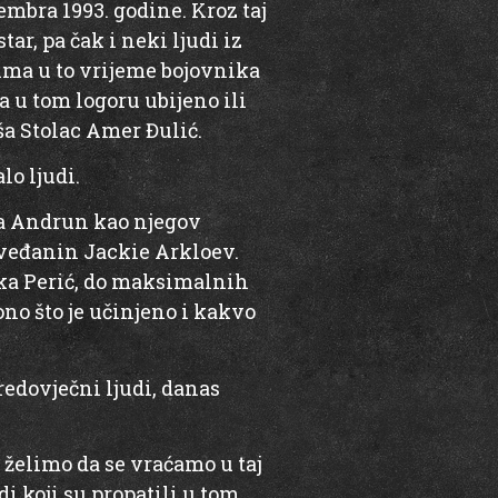
embra 1993. godine. Kroz taj
ar, pa čak i neki ljudi iz
ima u to vrijeme bojovnika
ša u tom logoru ubijeno ili
ša Stolac Amer Đulić.
lo ljudi.
ola Andrun kao njegov
 Šveđanin Jackie Arkloev.
Luka Perić, do maksimalnih
no što je učinjeno i kakvo
redovječni ljudi, danas
e želimo da se vraćamo u taj
i koji su propatili u tom