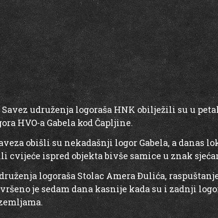
 Savez udruženja logoraša HNK obilježili su u peta
ora HVO-a Gabela kod Čapljine.
aveza obišli su nekadašnji logor Gabela, a danas l
žili cvijeće ispred objekta bivše samice u znak sjeća
ruženja logoraša Stolac Amera Đulića, raspuštanje t
vršeno je sedam dana kasnije kada su i zadnji logor
 zemljama.