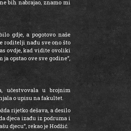
 ne bih nabrajao, znamo mi
ilo gdje, a pogotovo naše
e roditelji nađu sve ono što
as ovdje, kad vidite ovoliki
m ja opstao ove sve godine“,
a, učestvovala u brojnim
ala o upisu na fakultet.
da rijetko dešava, a desilo
da djeca izađu iz podruma i
ašu djecu“, rekao je Hodžić.