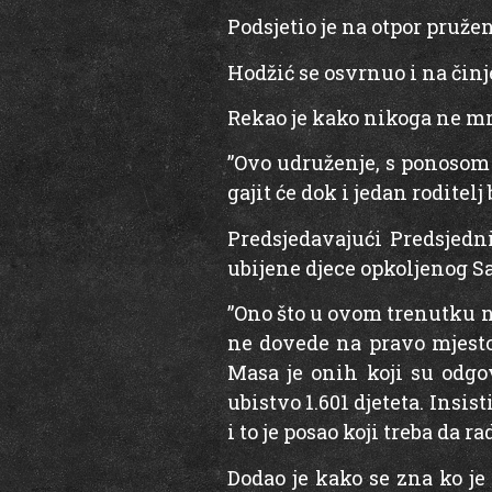
Podsjetio je na otpor pruže
Hodžić se osvrnuo i na činj
Rekao je kako nikoga ne mrz
”Ovo udruženje, s ponosom 
gajit će dok i jedan roditelj
Predsjedavajući Predsjedn
ubijene djece opkoljenog S
”Ono što u ovom trenutku n
ne dovede na pravo mjesto,
Masa je onih koji su odgov
ubistvo 1.601 djeteta. Insis
i to je posao koji treba da 
Dodao je kako se zna ko je 