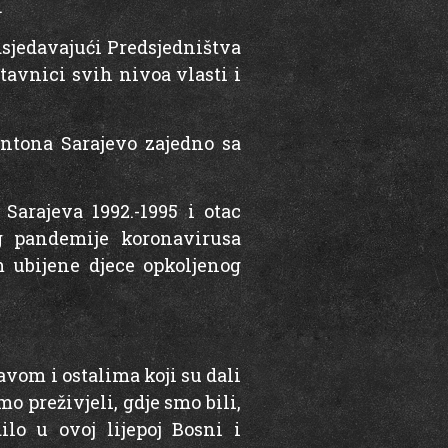
.
dsjedavajući Predsjedništva
tavnici svih nivoa vlasti i
ntona Sarajevo zajedno sa
Sarajeva 1992.-1995 i otac
g pandemije koronavirusa
m ubijene djece opkoljenog
avom i ostalima koji su dali
 preživjeli, gdje smo bili,
ilo u ovoj lijepoj Bosni i