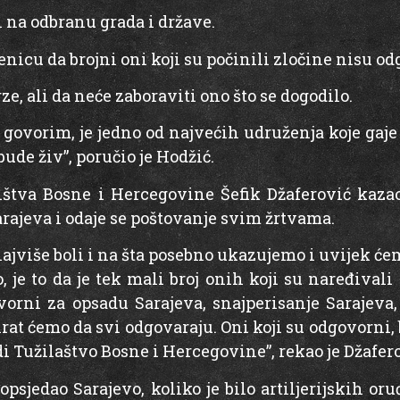
n na odbranu grada i države.
enicu da brojni oni koji su počinili zločine nisu od
e, ali da neće zaboraviti ono što se dogodilo.
govorim, je jedno od najvećih udruženja koje gaje t
 bude živ”, poručio je Hodžić.
ištva Bosne i Hercegovine Šefik Džaferović kaza
arajeva i odaje se poštovanje svim žrtvama.
ajviše boli i na šta posebno ukazujemo i uvijek ćem
 je to da je tek mali broj onih koji su naređival
orni za opsadu Sarajeva, snajperisanje Sarajeva,
tirat ćemo da svi odgovaraju. Oni koji su odgovorni, b
radi Tužilaštvo Bosne i Hercegovine”, rekao je Džafer
opsjedao Sarajevo, koliko je bilo artiljerijskih oru