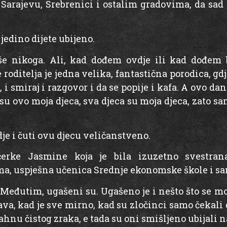
 Sarajevu, Srebrenici i ostalim gradovima, da sad
jedino dijete ubijeno.
e nikoga. Ali, kad dođem ovdje ili kad dođem b
oditelja je jedna velika, fantastična porodica, gdj
i smiraj i razgovor i da se popije i kafa. A ovo dan
e su ovo moja djeca, sva djeca su moja djeca, zato sa
dje i čuti ovu djecu veličanstveno.
kćerke Jasmine koja je bila izuzetno svestran
 uspješna učenica Srednje ekonomske škole i sanj
Međutim, ugašeni su. Ugašeno je i nešto što se mož
ava, kad je sve mirno, kad su zločinci samo čekali 
dahnu čistog zraka, e tada su oni smišljeno ubijali n