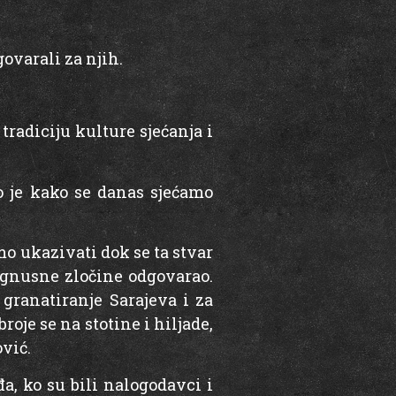
govarali za njih.
radiciju kulture sjećanja i
o je kako se danas sjećamo
o ukazivati dok se ta stvar
i gnusne zločine odgovarao.
 granatiranje Sarajeva i za
roje se na stotine i hiljade,
ović.
đa, ko su bili nalogodavci i