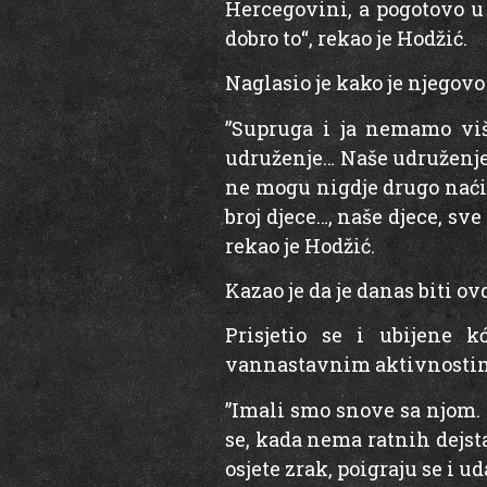
Hercegovini, a pogotovo u
dobro to“, rekao je Hodžić.
Naglasio je kako je njegovo 
”Supruga i ja nemamo viš
udruženje… Naše udruženje r
ne mogu nigdje drugo naći, 
broj djece…, naše djece, sv
rekao je Hodžić.
Kazao je da je danas biti ov
Prisjetio se i ubijene 
vannastavnim aktivnostima,
”Imali smo snove sa njom. 
se, kada nema ratnih dejst
osjete zrak, poigraju se i u