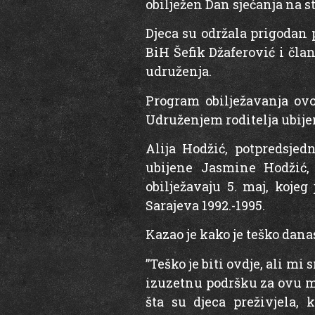
obilježen Dan sjećanja na s
Djeca su održala prigodan 
BiH Šefik Džaferović i čla
udruženja.
Program obilježavanja ov
Udruženjem roditelja ubijen
Alija Hodžić, potpredsjed
ubijene Jasmine Hodžić,
obilježavaju 5. maj, koje
Sarajeva 1992.-1995.
Kazao je kako je teško danas 
”Teško je biti ovdje, ali m
izuzetnu podršku za ovu ma
šta su djeca preživjela, 