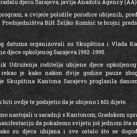
tradalu djecu Sarajeva, javlja Anadolu Agency (AA)
program, a cvijeće položile porodice ubijenih, pre
n Predsjedništva BiH Željko Komšić te brojni preds
og datuma organizovali su Skupština i Vlada Ka
e djece opkoljenog Sarajeva 1992.-1995.
nik Udruženja roditelja ubijene djece opkoljenog 
 rekao je kako nakon dvije godine pauze zbo
g je Skupština Kantona Sarajevo proglasila dano
biti ovdje te podsjetio da je ubijeno 1.601 dijete.
i smo nastojali u saradnji s Kantonom, Gradskom upr
nifestaciju da pokažemo svijetu još jednom šta smo
kako su djeca ubijana i sve ostalo što se dogod