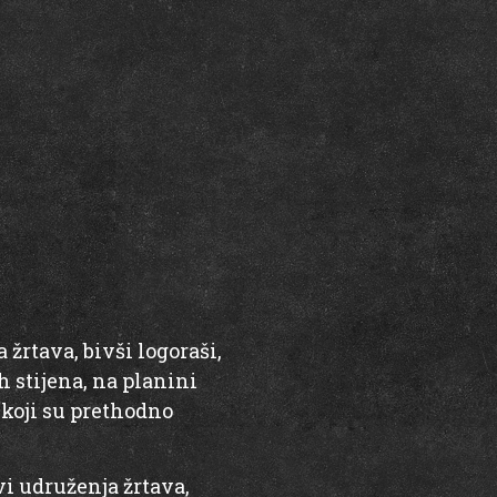
žrtava, bivši logoraši,
h stijena, na planini
a koji su prethodno
vi udruženja žrtava,