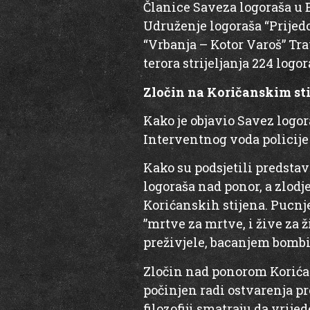
Članice Saveza logoraša u 
Udruženje logoraša “Prijedo
“Vrbanja – Kotor Varoš” Tra
terora strijeljanja 224 logor
Zločin na Koričanskim st
Kako je objavio Savez logor
Interventnog voda policije 
Kako su podsjetili predsta
logoraša nad ponor, a zlod
Korićanskih stijena. Pucnje
”mrtve za mrtve, i žive za ž
preživjele, bacanjem bombi
Zločin nad ponorom Korićan
počinjen radi ostvarenja pr
filozofiji smatraju da vrije