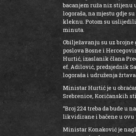
bacanjem ruža niz stijenu u
logoraša, na mjestu gdje su
kleknu. Potom su uslijedili
minuta.
Obilježavanju su uz brojne
poslova Bosne i Hercegovin
Hurtić, izaslanik člana P
ef. Adilović, predsjednik 
logoraša i udruženja žrtava
Ministar Hurtić je u obraća
Srebrenice, Koričanskih sti
“Broj 224 treba da bude u n
likvidirane i bačene u ovu p
Ministar Konaković je nagla