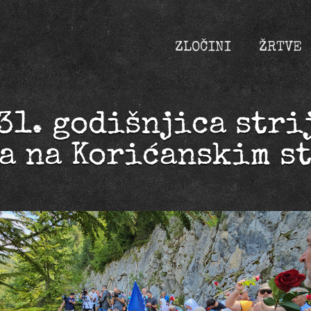
ZLOČINI
ŽRTVE
31. godišnjica stri
a na Korićanskim s