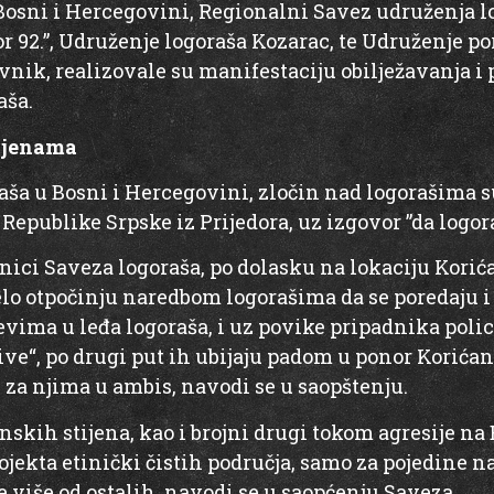
Bosni i Hercegovini, Regionalni Savez udruženja lo
r 92.”, Udruženje logoraša Kozarac, te Udruženje p
vnik, realizovale su manifestaciju obilježavanja i 
aša.
ijenama
aša u Bosni i Hercegovini, zločin nad logorašima s
Republike Srpske iz Prijedora, uz izgovor ”da logo
vnici Saveza logoraša, po dolasku na lokaciju Korić
jelo otpočinju naredbom logorašima da se poredaju 
vima u leđa logoraša, i uz povike pripadnika polic
ive“, po drugi put ih ubijaju padom u ponor Korićana
 za njima u ambis, navodi se u saopštenju.
skih stijena, kao i brojni drugi tokom agresije na
ojekta etinički čistih područja, samo za pojedine na
de više od ostalih, navodi se u saopćenju Saveza.