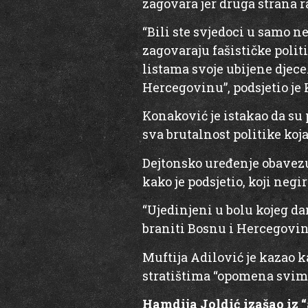
zagovara jer druga strana r
“Bili ste svjedoci u samo n
zagovaraju fašističke polit
listama svoje ubijene djece
Hercegovinu”, podsjetio je
Konaković je istakao da su 
sva brutalnost politike koj
Dejtonsko uređenje obavezu
kako je podsjetio, koji negi
“Ujedinjeni u bolu kojeg d
braniti Bosnu i Hercegovini
Muftija Adilović je kazao k
stratištima “opomena svim
Hamdija Joldić izašao iz 