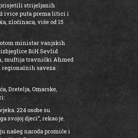
isjetili strijeljanih
 ivice puta prema litici i
a, zločinaca, više od 15
 potom ministar vanjskih
izbjeglice BiH Sevlid
n, muftija travnički Ahmed
ci regionalnih saveza
ća, Dretelja, Omarske,
i:
vjeka. 224 osobe su
 svojoj djeci”, rekao je.
nju našeg naroda promiče i