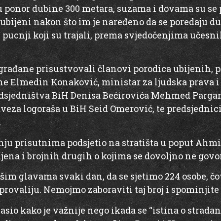
 ponor dubine 300 metara, suzama i dovama su se pr
 ubijeni nakon što im je naređeno da se poredaju duž
 pucnji koji su trajali, prema svjedočenjima učesnik
 građane prisustvovali članovi porodica ubijenih,
e Elmedin Konaković, ministar za ljudska prava i 
redsjedništva BiH Denisa Bećirovića Mehmed Parga
Saveza logoraša u BiH Seid Omerović, te predsjedni
.
nju prisutnima podsjetio na stratišta u poput Ahmi
jena i brojnih drugih o kojima se dovoljno ne govor
ašim glavama svaki dan, da se sjetimo 224 osobe, čo
rovaliju. Nemojmo zaboraviti taj broj i spominjite ga
sio kako je važnije nego ikada se “istina o strada