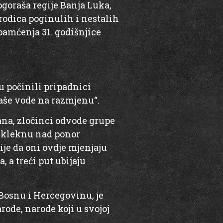
goraša regije Banja Luka,
orodica poginulih i nestalih
pamćenja 31. godišnjice
u počinili pripadnici
raše vode na razmjenu“.
ana, zločinci odvode grupe
i kleknu nad ponor
ije da oni ovdje mjenjaju
, a treći put ubijaju
 Bosnu i Hercegovinu, je
rode, narode koji u svojoj