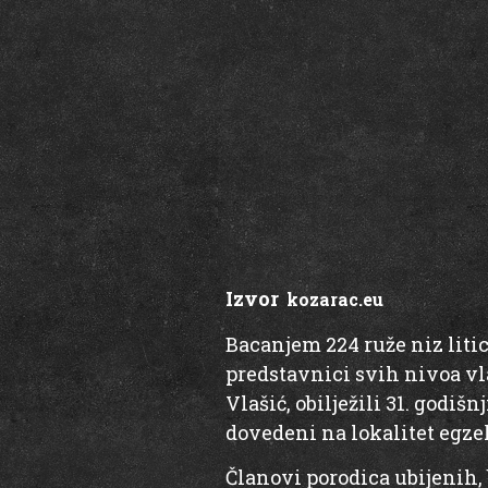
Izvor
:
kozarac.eu
Bacanjem 224 ruže niz litic
predstavnici svih nivoa vla
Vlašić, obilježili 31. godi
dovedeni na lokalitet egz
Članovi porodica ubijenih, 