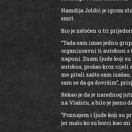
Hamdija Joldić je igrom slu
smrt.
Bio je zatočen u tri prijed
“Tada sam imao jednu grupu
organizoavni ti autobusi s
napuni. Znam ljude koji su 
autobus, prošao kroz cijeli 
me pitali zašto sam izašao,
sam se da ga dovršim”, prisj
Rekao je da je narednog jutr
na Vlašiću, a bilo je jasno da
“Poznajem i ljude koji su p
jer malo ko su borci kao mi 