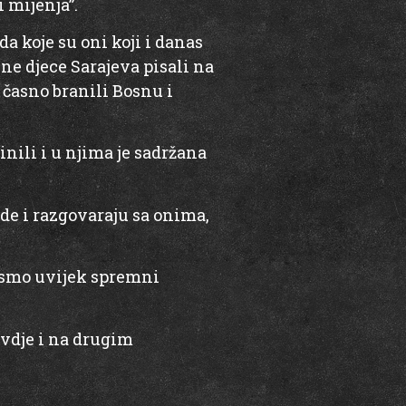
 mijenja”.
a koje su oni koji i danas
ne djece Sarajeva pisali na
 časno branili Bosnu i
inili i u njima je sadržana
de i razgovaraju sa onima,
i smo uvijek spremni
ovdje i na drugim