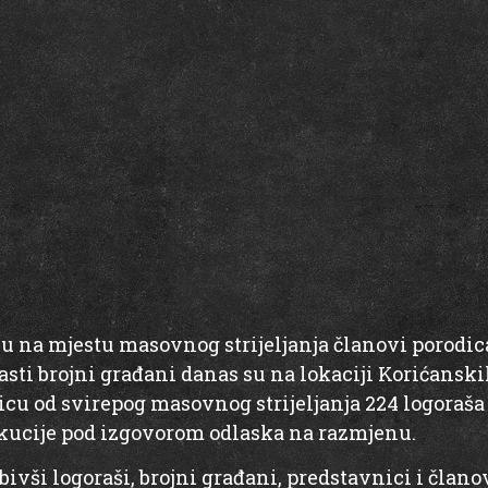
u na mjestu masovnog strijeljanja članovi porodica 
sti brojni građani danas su na lokaciji Korićanski
šnjicu od svirepog masovnog strijeljanja 224 logoraš
ekucije pod izgovorom odlaska na razmjenu.
bivši logoraši, brojni građani, predstavnici i člano