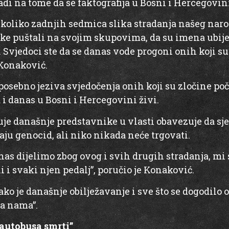
adi na tome da se faktografija u Bosni i Hercegovini
ekoliko zadnjih sedmica slika stradanja našeg narod
ike puštali na svojim skupovima, da su imena ubije
. Svjedoci ste da se danas vode progoni onih koji su
 Konaković.
posebno jeziva svjedočenja onih koji su zločine poč
a i danas u Bosni i Hercegovini živi.
je današnje predstavnike u vlasti obavezuje da sje
raju genocid, ali niko nikada neće trgovati.
anas dijelimo zbog ovog i svih drugih stradanja, m
 i svaki njen pedalj”, poručio je Konaković.
ako je današnje obilježavanje i sve što se dogodilo 
a nama”.
“autobusa smrti”