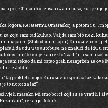
čaja prije 31 godinu izašao iz autobusa, koji je nj
orska logora, Keratermu, Omaraskoj, a potom i u Trno
 za koju sam tad kuhao. Valjda sam bio neki kuhar,
 tim majorom (Slobodanom, op.a.) Kuruzovićem, pet 
plaćali da uđu u te autobuse, ne znajući da idu u sm
autobus i nešto mi je kao reklo ‘izađi’ i ja sam izaša
 a ja sam rekao da mi ostao grah nezapržen za ove št
etio se Joldić.
a “taj prokleti major Kuruzović ispričao laž kako su
 je to notorna laž”.
reživjeli masakr. Mi smo borci koji su se vratili i 
Kozarčani”, rekao je Joldić.