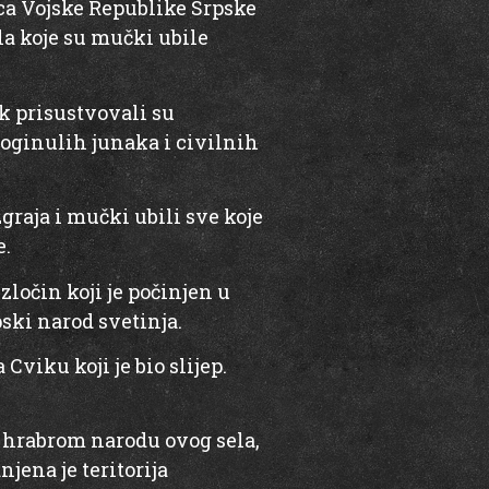
aca Vojske Republike Srpske
a koje su mučki ubile
ik prisustvovali su
poginulih junaka i civilnih
raja i mučki ubili sve koje
e.
ločin koji je počinjen u
pski narod svetinja.
Cviku koji je bio slijep.
 hrabrom narodu ovog sela,
jena je teritorija