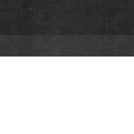
iliation Network and do not necessarily reflect the views of the