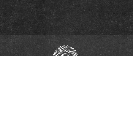
ort of the European Union. Its contents are the sole responsibility of the RECOM Reconc