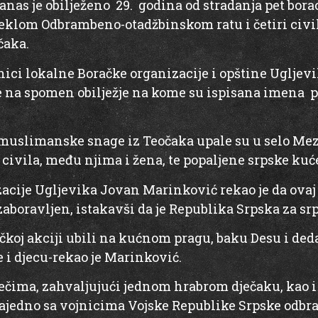
anas je obilježeno 29. godina od stradanja pet bor
eklom Odbrambeno-otadžbinskom ratu i četiri civil
čaka.
nici lokalne Boračke organizacije i opštine Ugljev
ce na spomen obilježje na kome su ispisana imena 
 muslimanske snage iz Teočaka upale su u selo Mezg
i civila, među njima i žena, te popaljene srpske kuć
cije Ugljevika Jovan Marinković rekao je da ovaj z
zaboravljen, istakavši da je Republika Srpska za sr
čkoj akciji ubili na kućnom pragu, baku Desu i deda 
e i djecu-rekao je Marinković.
čima, zahvaljujući jednom hrabrom dječaku, kao i
zajedno sa vojnicima Vojske Republike Srpske odbran