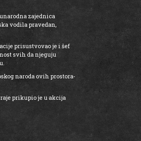
đunarodna zajednica
jska vodila pravedan,
ije prisustvovao je i šef
žnost svih da njeguju
u.
rpskog naroda ovih prostora-
je prikupio je u akcija