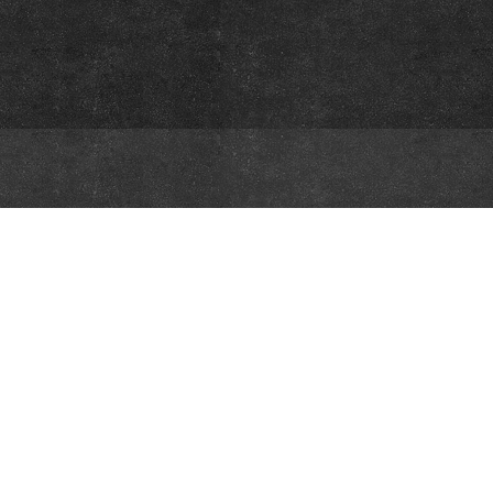
This website was created and maintained with the financial supp