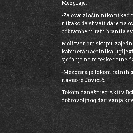
Mezgraje.
-Za ovaj zločin niko nika
nikako da shvati da je na o
odbrambeni rat i branila svo
Molitvenom skupu, zajedno 
kabineta načelnika Ugljevik
sjećanja na te teške ratne d
-Mezgraja je tokom ratnih s
naveo je Jovičić.
Tokom današnjeg Aktiv Dobr
dobrovoljnog darivanja krv