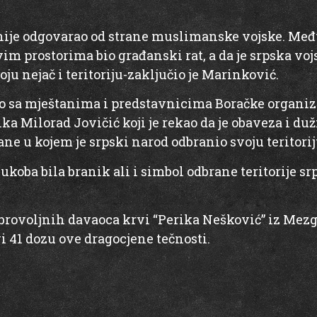
d nije odgovarao od strane muslimanske vojske. Me
vim prostorima bio građanski rat, a da je srpska vo
ju nejač i teritoriju-zaključio je Marinković.
sa mještanima i predstavnicima Boračke organizac
a Milorad Jovičić koji je rekao da je obaveza i du
ane u kojem je srpski narod odbranio svoju teritorij
ukoba bila branik ali i simbol odbrane teritorije s
ovoljnih davaoca krvi “Perika Nešković” iz Mezgra
i 41 dozu ove dragocjene tečnosti.