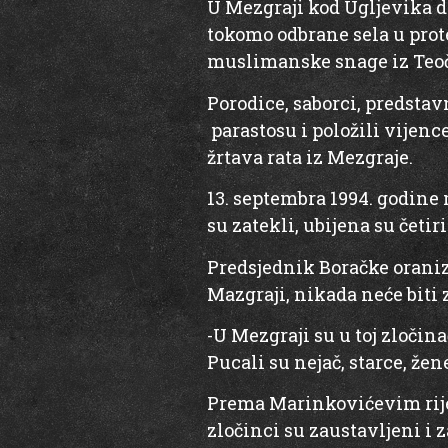
U Mezgraji kod Ugljevika d
tokomo odbrane sela u prot
muslimanske snage iz Teo
Porodice, saborci, predstav
parastosu i položili vijen
žrtava rata iz Mezgraje.
13. septembra 1994. godine
su zatekli, ubijena su četir
Predsjednik Boračke oraniza
Mazgraji, nikada neće biti 
-U Mezgraji su u toj zločina
Pucali su nejač, starce, žen
Prema Marinkovićevim rije
zločinci su zaustavljeni i 