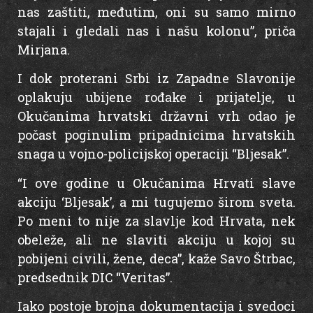
nas zaštiti, međutim, oni su samo mirno
stajali i gledali nas i našu kolonu”, priča
Mirjana.
I dok proterani Srbi iz Zapadne Slavonije
oplakuju ubijene rođake i prijatelje, u
Okučanima hrvatski državni vrh odao je
počast poginulim pripadnicima hrvatskih
snaga u vojno-policijskoj operaciji “Bljesak”.
“I ove godine u Okučanima Hrvati slave
akciju ‘Bljesak’, a mi tugujemo širom sveta.
Po meni to nije za slavlje kod Hrvata, nek
obeleže, ali ne slaviti akciju u kojoj su
pobijeni civili, žene, deca”, kaže Savo Štrbac,
predsednik DIC “Veritas”.
Iako postoje brojna dokumentacija i svedoci