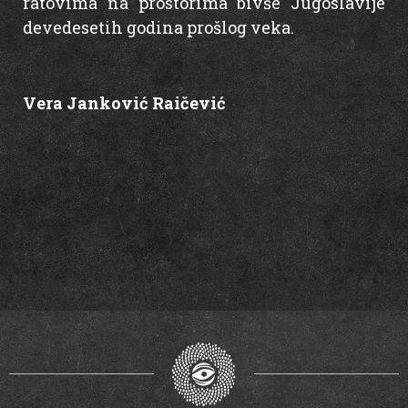
ratovima na prostorima bivše Jugoslavije
devedesetih godina prošlog veka.
Vera Janković Raičević