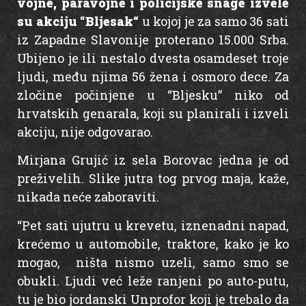
vojne, paravojne i policijske snage izvele
su akciju “Bljesak
“
u kojoj je za samo 36 sati
iz Zapadne Slavonije proterano 15.000 Srba.
Ubijeno je ili nestalo dvesta osamdeset troje
ljudi, među njima 56 žena i osmoro dece. Za
zločine počinjene u “Bljesku” niko od
hrvatskih genarala, koji su planirali i izveli
akciju, nije odgovarao.
Mirjana Grujić iz sela Borovac jedna je od
preživelih. Slike jutra tog prvog maja, kaže,
nikada neće zaboraviti.
“Pet sati ujutru u krevetu, iznenadni napad,
krećemo u automobile, traktore, kako je ko
mogao, ništa nismo uzeli, samo smo se
obukli. Ljudi već leže ranjeni po auto-putu,
tu je bio jordanski Unprofor koji je trebalo da