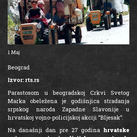
1 Maj
12:50
Beograd
Izvor:
rts.rs
Parastosom u beogradskoj Crkvi Svetog
Marka obeležena je godišnjica stradanja
srpskog naroda Zapadne Slavonije u
hrvatskoj vojno-policijskoj akciji “Bljesak”.
Na današnji dan pre 27 godina
hrvatske