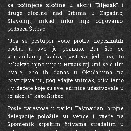
za počinjene zločine u akciji “Bljesak” i
druge zločine nad Srbima u Zapadnoj
Slavoniji, nikad niko nije odgovarao,
podseća Štrbac.
“Još se postupci vode protiv nepoznatih
osoba, a sve je poznato. Bar što se
komandanog kadra, sastava jedinica, to
nikakva tajna nije u Hrvatskoj. Oni se s tim
hvale, eno ih danas u Okučanima na
postrojavanju, pogledajte snimak, otići tamo
i videćete koje su sve jedinice učestvovale u
toj akciji”, kaže Štrbac.
Posle parastosa u parku Tašmajdan, brojne
delegacije položile su vence i cveće na
Spomenik srpskim žrtvama stradalim u