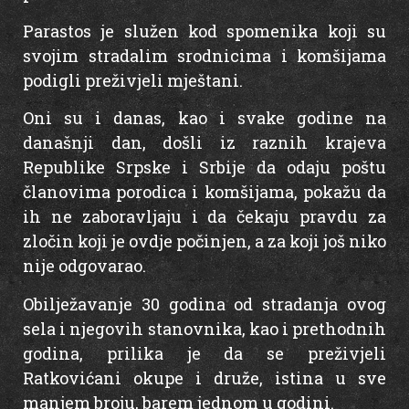
Parastos je služen kod spomenika koji su
svojim stradalim srodnicima i komšijama
podigli preživjeli mještani.
Oni su i danas, kao i svake godine na
današnji dan, došli iz raznih krajeva
Republike Srpske i Srbije da odaju poštu
članovima porodica i komšijama, pokažu da
ih ne zaboravljaju i da čekaju pravdu za
zločin koji je ovdje počinjen, a za koji još niko
nije odgovarao.
Obilježavanje 30 godina od stradanja ovog
sela i njegovih stanovnika, kao i prethodnih
godina, prilika je da se preživjeli
Ratkovićani okupe i druže, istina u sve
manjem broju, barem jednom u godini.