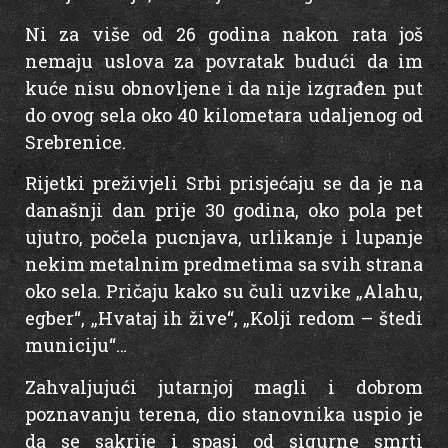
Ni za više od 26 godina nakon rata još
nemaju uslova za povratak budući da im
kuće nisu obnovljene i da nije izgrađen put
do ovog sela oko 40 kilometara udaljenog od
Srebrenice.
Rijetki preživjeli Srbi prisjećaju se da je na
današnji dan prije 30 godina, oko pola pet
ujutro, počela pucnjava, urlikanje i lupanje
nekim metalnim predmetima sa svih strana
oko sela. Pričaju kako su čuli uzvike „Alahu,
egber“, „Hvataj ih žive“, „Kolji redom – štedi
municiju“…
Zahvaljujući jutarnjoj magli i dobrom
poznavanju terena, dio stanovnika uspio je
da se sakrije i spasi od sigurne smrti