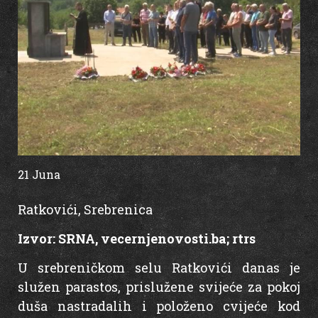
21 Juna
15:15
Ratkovići, Srebrenica
Izvor:
SRNA, vecernjenovosti.ba
;
rtrs
U srebreničkom selu Ratkovići danas je
služen parastos, prislužene svijeće za pokoj
duša nastradalih i položeno cvijeće kod