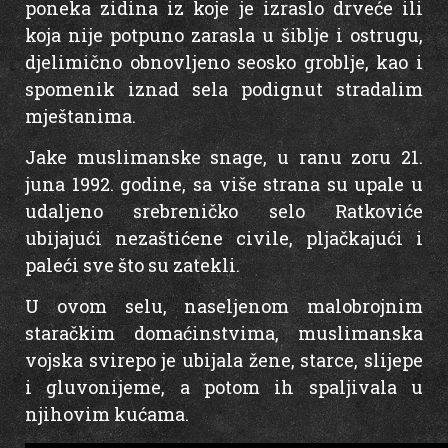
poneka zidina iz koje je izraslo drveće ili
koja nije potpuno zarasla u šiblje i ostrugu,
djelimično obnovljeno seosko groblje, kao i
spomenik iznad sela podignut stradalim
mještanima.
Jake muslimanske snage, u ranu zoru 21.
juna 1992. godine, sa više strana su upale u
udaljeno srebreničko selo Ratkoviće
ubijajući nezaštićene civile, pljačkajući i
paleći sve što su zatekli.
U ovom selu, naseljenom malobrojnim
staračkim domaćinstvima, muslimanska
vojska svirepo je ubijala žene, starce, slijepe
i gluvonijeme, a potom ih spaljivala u
njihovim kućama.