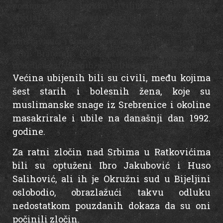
počinjene nad srpskim civilima u srebreničkoj
opštini, gdje su muslimanske snage počele
etničko čišćenje u aprilu 1992. godine
uništavajući i ubijajući sve što je srpsko – rekao je
Srni Branimir Kojić, predsjednik Organizacije
porodica zarobljenih, nestalih i poginulih Srba.
Većina ubijenih bili su civili, među kojima
šest starih i bolesnih žena, koje su
muslimanske snage iz Srebrenice i okoline
masakrirale i ubile na današnji dan 1992.
godine.
Za ratni zločin nad Srbima u Ratkovićima
bili su optuženi Ibro Jakubović i Huso
Salihović, ali ih je Okružni sud u Bijeljini
oslobodio, obrazlažući takvu odluku
nedostatkom pouzdanih dokaza da su oni
počinili zločin.