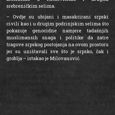
srebreničkim selima.
– Ovdje su ubijani i masakrirani srpski
civili kao i u drugim podrinjskim selima što
pokazuje genocidne namjere tadašnjih
muslimansih snaga i politike da zatre
tragove srpskog postojanja na ovom prostoru
jer su uništavali sve što je srpsko, čak i
groblja – istakao je Milovanović.
Predstavnici Boračke i Organizacije porodica
zarobljenih i poginulih boraca i nestalih civila
Srebrenice ukazuju na opstrukciju Tužilaštva i
Suda BiH kada je riječ o predmetima zločina nad
Srbima.
– Sramota je za pravosuđe BiH da za 30 godina još
niko nije kažnjen za ubistva civila ovdje u
Ratkovićima kao i za ostale masovne zločine