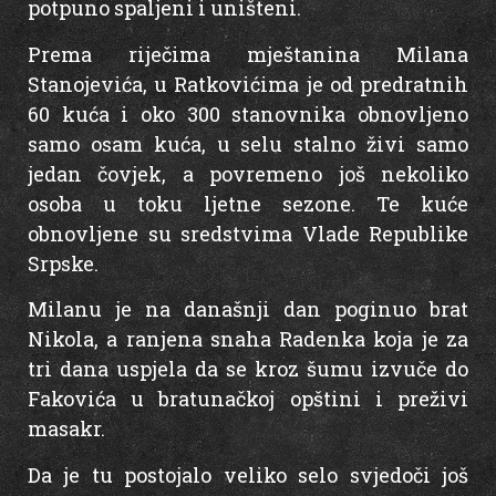
potpuno spaljeni i uništeni.
Prema riječima mještanina Milana
Stanojevića, u Ratkovićima je od predratnih
60 kuća i oko 300 stanovnika obnovljeno
samo osam kuća, u selu stalno živi samo
jedan čovjek, a povremeno još nekoliko
osoba u toku ljetne sezone. Te kuće
obnovljene su sredstvima Vlade Republike
Srpske.
Milanu je na današnji dan poginuo brat
Nikola, a ranjena snaha Radenka koja je za
tri dana uspjela da se kroz šumu izvuče do
Fakovića u bratunačkoj opštini i preživi
masakr.
Da je tu postojalo veliko selo svjedoči još