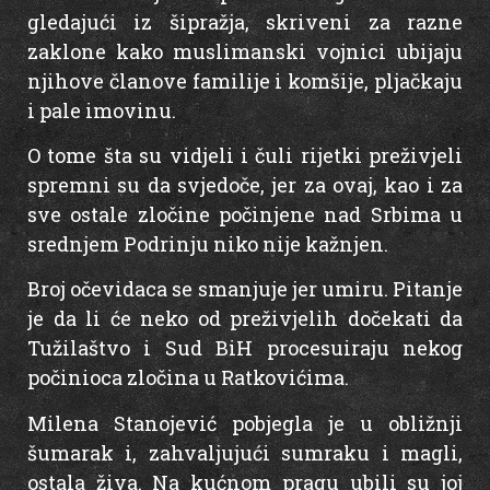
gledajući iz šipražja, skriveni za razne
zaklone kako muslimanski vojnici ubijaju
njihove članove familije i komšije, pljačkaju
i pale imovinu.
O tome šta su vidjeli i čuli rijetki preživjeli
spremni su da svjedoče, jer za ovaj, kao i za
sve ostale zločine počinjene nad Srbima u
srednjem Podrinju niko nije kažnjen.
Broj očevidaca se smanjuje jer umiru. Pitanje
je da li će neko od preživjelih dočekati da
Tužilaštvo i Sud BiH procesuiraju nekog
počinioca zločina u Ratkovićima.
Milena Stanojević pobjegla je u obližnji
šumarak i, zahvaljujući sumraku i magli,
ostala živa. Na kućnom pragu ubili su joj