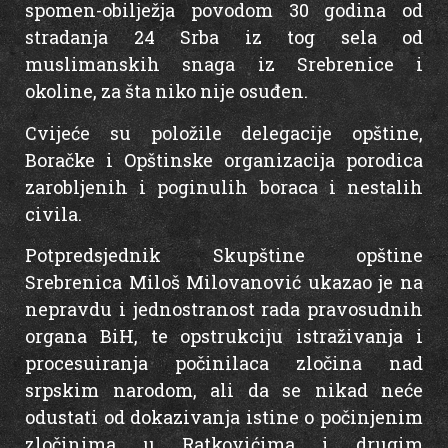
spomen-obilježja povodom 30 godina od
stradanja 24 Srba iz tog sela od
muslimanskih snaga iz Srebrenice i
okoline, za šta niko nije osuđen.
Cvijeće su položile delegacije opštine,
Boračke i Opštinske organizacija porodica
zarobljenih i poginulih boraca i nestalih
civila.
Potpredsjednik Skupštine opštine
Srebrenica Miloš Milovanović ukazao je na
nepravdu i jednostranost rada pravosudnih
organa BiH, te opstrukciju istraživanja i
procesuiranja počinilaca zločina nad
srpskim narodom, ali da se nikad neće
odustati od dokazivanja istine o počinjenim
zločinima u Ratkovićima i drugim