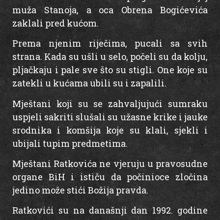
muža Stanoja, a oca Obrena Bogićevića
zaklali pred kućom.
Prema njenim riječima, pucali sa svih
strana. Kada su ušli u selo, počeli su da kolju,
pljačkaju i pale sve što su stigli. One koje su
zatekli u kućama ubili su i zapalili.
Mještani koji su se zahvaljujući sumraku
uspjeli sakriti slušali su užasne krike i jauke
srodnika i komšija koje su klali, sjekli i
ubijali tupim predmetima.
Mještani Ratkovića ne vjeruju u pravosudne
organe BiH i ističu da počinioce zločina
jedino može stići Božija pravda.
Ratkovići su na današnji dan 1992. godine