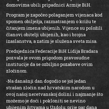
domovima ubili pripadnici Armije BiH.
Program je započeo polaganjem vijenaca kod
spomen obilježja, razmatranjem o križu te
čitanjem imena ubijenih. Vijence su položili
članovi obitelji ubijenih, kao i brojna
izaslanstva, a zatim je služena sveta misa.
Predsjednica Federacije BiH Lidija Bradara
pozvala je ovom prigodom pravosudne
institucije da se ozbiljno pozabave ovim
zločinom.
-Na današnji dan dogodio se još jedan
strašan zločin nad hrvatskim narodom u
ovoj našoj neretvanskoj dolini i najmanje što
možemo je doći i pokloniti se nevino
ubijenim žrtvama u Uzdolu; prije par dana