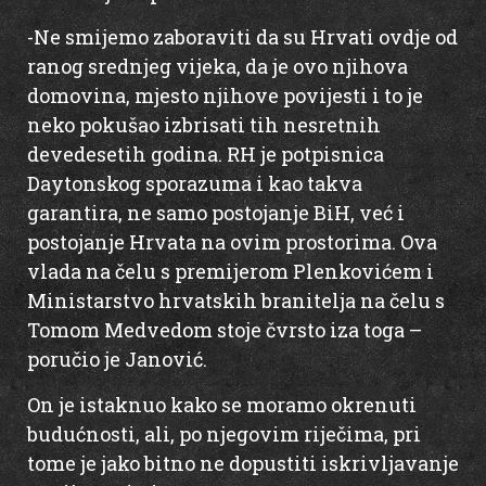
-Ne smijemo zaboraviti da su Hrvati ovdje od
ranog srednjeg vijeka, da je ovo njihova
domovina, mjesto njihove povijesti i to je
neko pokušao izbrisati tih nesretnih
devedesetih godina. RH je potpisnica
Daytonskog sporazuma i kao takva
garantira, ne samo postojanje BiH, već i
postojanje Hrvata na ovim prostorima. Ova
vlada na čelu s premijerom Plenkovićem i
Ministarstvo hrvatskih branitelja na čelu s
Tomom Medvedom stoje čvrsto iza toga –
poručio je Janović.
On je istaknuo kako se moramo okrenuti
budućnosti, ali, po njegovim riječima, pri
tome je jako bitno ne dopustiti iskrivljavanje