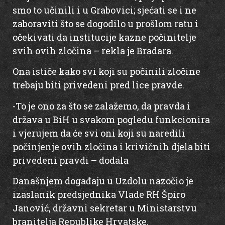
smo to učinili i u Grabovici; sjećati se i ne
zaboraviti što se dogodilo u prošlom ratu i
očekivati da institucije kazne počinitelje
svih ovih zločina – rekla je Bradara.
Ona ističe kako svi koji su počinili zločine
trebaju biti privedeni pred lice pravde.
-To je ono za što se zalažemo, da pravda i
država u BiH u svakom pogledu funkcionira
i vjerujem da će svi oni koji su naredili
počinjenje ovih zločina i krivičnih djela biti
privedeni pravdi – dodala
Današnjem događaju u Uzdolu nazočio je
izaslanik predsjednika Vlade RH Špiro
Janović, državni sekretar u Ministarstvu
branitelja Republike Hrvatske.