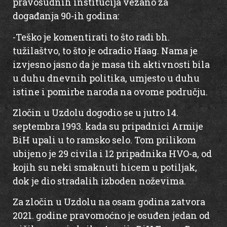
pravosudnih institucija vezano za
događanja 90-ih godina:
-Teško je komentirati to što radi bh.
tužilaštvo, to što je odradio Haag. Nama je
izvjesno jasno da je masa tih aktivnosti bila
u duhu dnevnih politika, umjesto u duhu
istine i pomirbe naroda na ovome području.
Zločin u Uzdolu dogodio se u jutro 14.
septembra 1993. kada su pripadnici Armije
BiH upali u to ramsko selo. Tom prilikom
ubijeno je 29 civila i 12 pripadnika HVO-a, od
kojih su neki smaknuti hicem u potiljak,
dok je dio stradalih izboden noževima.
Za zločin u Uzdolu na osam godina zatvora
2021. godine pravomoćno je osuđen jedan od