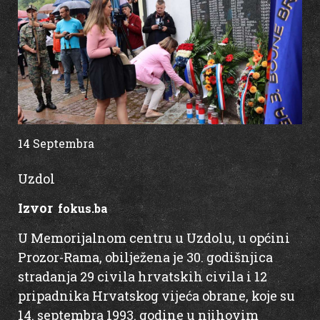
14 Septembra
00:00
Uzdol
Izvor
:
fokus.ba
U Memorijalnom centru u Uzdolu, u općini
Prozor-Rama, obilježena je 30. godišnjica
stradanja 29 civila hrvatskih civila i 12
pripadnika Hrvatskog vijeća obrane, koje su
14. septembra 1993. godine u njihovim