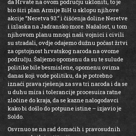
da Hrvate na ovom području ukloniti, to je
bio širi plan Armije BiH u sklopu njihove
akcije “Neretva 93.” i čišćenja doline Neretve
i izlaska na Jadransko more. Nažalost, u tom
njihovom planu mnogi naši vojnici i civili
su stradali, ovdje odajemo dužnu počast žrtvi
za opstojnost hrvatskog naroda na ovome
području. Šaljemo opomenu da su te sulude
politike bile besmislene, opomenu ovima
danas koji vode politiku, da je potrebno
iznaći prava rješenja za sva tri naroda i da se
u duhu mira i tolerancije procesuira ratne
zločine do kraja, da se kazne nalogodavci
kako bi došlo do potpune istine – izjavio je
Soldo.
Osvrnuo se na rad domaćih i pravosudnih