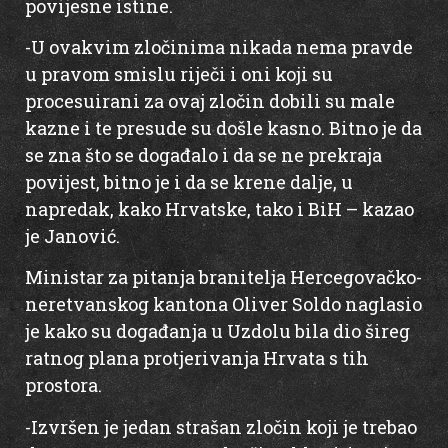
povijesne istine.
-U ovakvim zločinima nikada nema pravde
u pravom smislu riječi i oni koji su
procesuirani za ovaj zločin dobili su male
kazne i te presude su došle kasno. Bitno je da
se zna što se događalo i da se ne prekraja
povijest, bitno je i da se krene dalje, u
napredak, kako Hrvatske, tako i BiH – kazao
je Janović.
Ministar za pitanja branitelja Hercegovačko-
neretvanskog kantona Oliver Soldo naglasio
je kako su događanja u Uzdolu bila dio šireg
ratnog plana protjerivanja Hrvata s tih
prostora.
-Izvršen je jedan strašan zločin koji je trebao