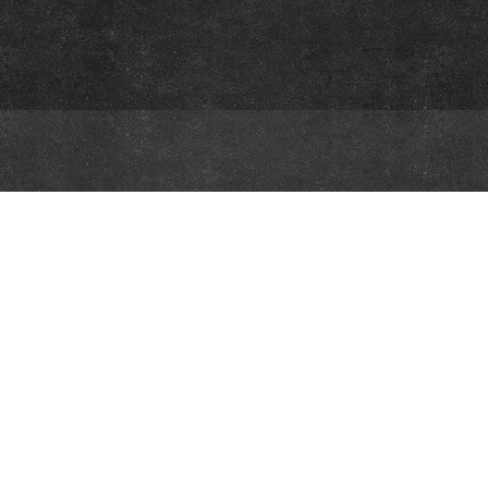
iliation Network and do not necessarily reflect the views of the