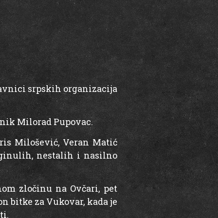
vnici srpskih organizacija
pnik Milorad Pupovac.
ris Milošević, Veran Matić
ginulih, nestalih i nasilno
nom zločinu na Ovčari, pet
on bitke za Vukovar, kada je
i.