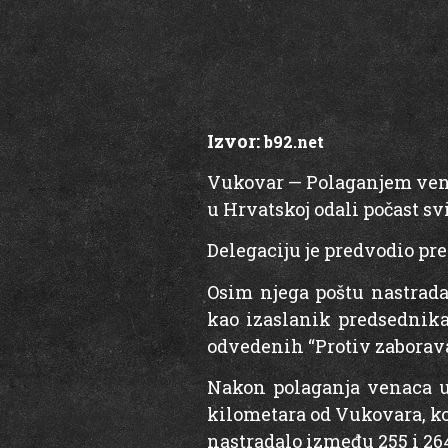
Izvor:
b92.net
Vukovar — Polaganjem vena
u Hrvatskoj odali počast s
Delegaciju je predvodio pr
Osim njega poštu nastrada
kao izaslanik predsednika 
odvedenih “Protiv zaborava
Nakon polaganja venaca u 
kilometara od Vukovara, koj
nastradalo između 255 i 26