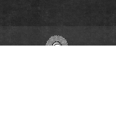
ort of the European Union. Its contents are the sole responsibility of the RECOM Reconc
European Union.