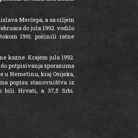
slava Merčepa, a sa ciljem
ebruara do jula 1992. vodilo
tokom 1991. počinili ratne
ne kazne. Krajem jula 1992.
i do potpisivanja sporazuma
ne u Nemetinu, kraj Osijeka,
ema popisu stanovništva iz
bili Hrvati, a 37,5 Srbi.