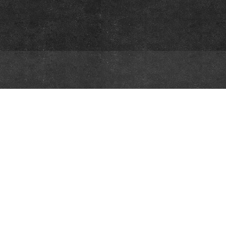
This website was created and maintained with the financial supp