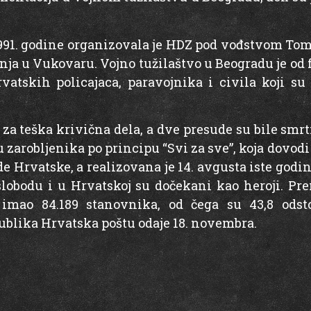
991. godine organizovala je HDZ pod vođstvom Tomi
ja u Vukovaru. Vojno tužilaštvo u Beogradu je od f
vatskih policajaca, paravojnika i civila koji su 
 za teška krivična dela, a dve presude su bile smrt
u zarobljenika po principu “Svi za sve”, koja dovod
e Hrvatske, a realizovana je 14. avgusta iste godi
slobodu i u Hrvatskoj su dočekani kao heroji. Pr
 imao 84.189 stanovnika, od čega su 43,8 odsto 
lika Hrvatska poštu odaje 18. novembra.