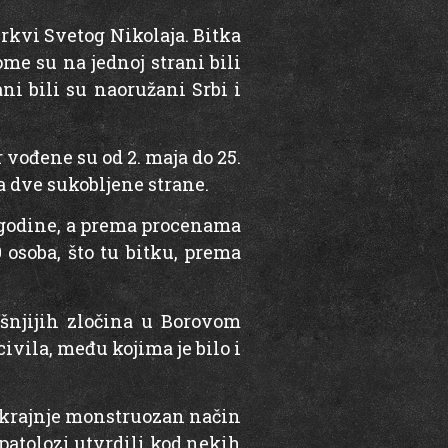
crkvi Svetog Nikolaja. Bitka
me su na jednoj strani bili
i bili su naoružani Srbi i
vođene su od 2. maja do 25.
ba dve sukobljene strane.
 godine, a prema procenama
osoba, što tu bitku, prema
ašnjijih zločina u Borovom
ivila, među kojima je bilo i
a krajnje monstruozan način
patolozi utvrdili kod nekih