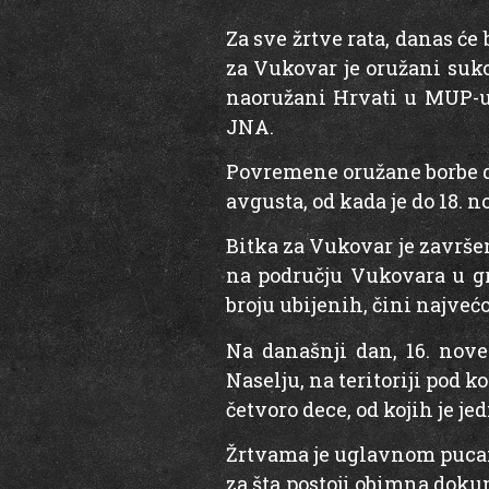
Za sve žrtve rata, danas će
za Vukovar je oružani suko
naoružani Hrvati u MUP-u 
JNA.
Povremene oružane borbe dv
avgusta, od kada je do 18. 
Bitka za Vukovar je završ
na području Vukovara u gr
broju ubijenih, čini najveć
Na današnji dan, 16. nove
Naselju, na teritoriji pod 
četvoro dece, od kojih je j
Žrtvama je uglavnom pucano
za šta postoji obimna doku