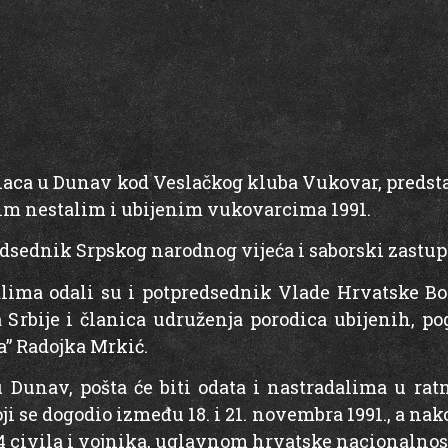
ca u Dunav kod Veslačkog kluba Vukovar, predsta
vim nestalim i ubijenim vukovarcima 1991.
edsednik Srpskog narodnog vijeća i saborski zastu
lima odali su i potpredsednik Vlade Hrvatske Bo
Srbije i članica udruženja porodica ubijenih, po
” Radojka Mrkić.
Dunav, pošta će biti odata i nastradalima u rat
i se dogodio između 18. i 21. novembra 1991., a nak
4 civila i vojnika, uglavnom hrvatske nacionalnost