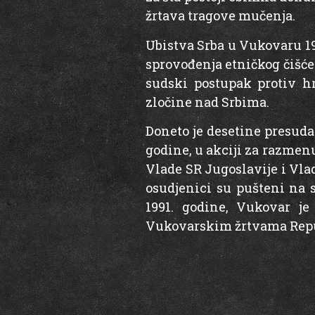
žrtava tragove mučenja.
Ubistva Srba u Vukovaru 1
sprovođenja etničkog čišćen
sudski postupak protiv hr
zločine nad Srbima.
Doneto je desetine presuda
godine, u akciji za razmen
Vlade SR Jugoslavije i Vlad
osudjenici su pušteni na 
1991. godine, Vukovar je
Vukovarskim žrtvama Repub