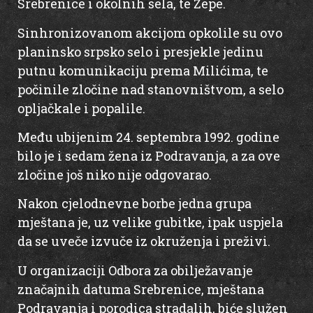
Srebrenice i okolnih sela, te Žepe.
Sinhronizovanom akcijom opkolile su ovo
planinsko srpsko selo i presjekle jedinu
putnu komunikaciju prema Milićima, te
počinile zločine nad stanovništvom, a selo
opljačkale i popalile.
Među ubijenim 24. septembra 1992. godine
bilo je i sedam žena iz Podravanja, a za ove
zločine još niko nije odgovarao.
Nakon cjelodnevne borbe jedna grupa
mještana je, uz velike gubitke, ipak uspjela
da se uveče izvuče iz okruženja i preživi.
U organizaciji Odbora za obilježavanje
značajnih datuma Srebrenice, mještana
Podravanja i porodica stradalih, biće služen