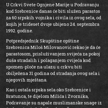
U Crkvi Svete Ognjene Marije u Podravanju
kod Srebrenice danas će biti služen parastos
za 60 srpskih vojnika i civila iz ovog sela, od
kojih je trideset dvoje ubijeno 24. septembra
1992. godine.
Potpredsjednik Skupštine opštine
Srebrenica Miloš Milovanović rekao je da će
parastosom, prisluživanjem svijeća za pokoj
duša stradalih i polaganjem cvijeća kod
spomen-ploče na ulazu u crkvu biti
obilježena 31 godina od stradanja ovog sela i
njegovih mještana.
Kao i ostala srpska sela oko Srebrenice i
Bratunca, te dijelom Milića i Zvornika,
Podravanje su napale muslimanske snage iz