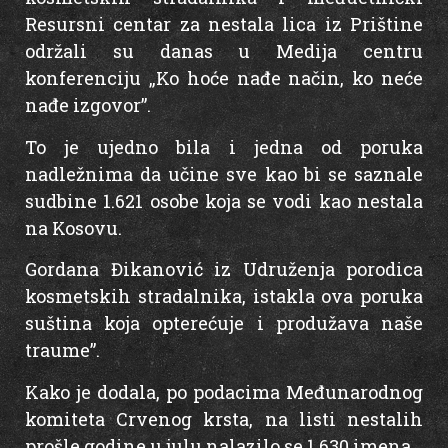
Resursni centar za nestala lica iz Prištine
održali su danas u Medija centru
konferenciju „Ko hoće nađe način, ko neće
nađe izgovor”.
To je ujedno bila i jedna od poruka
nadležnima da učine sve kao bi se saznale
sudbine 1.621 osobe koja se vodi kao nestala
na Kosovu.
Gordana Đikanović iz Udruženja porodica
kosmetskih stradalnika, istakla ova poruka
suština koja opterećuje i produžava naše
traume”.
Kako je dodala, po podacima Međunarodnog
komiteta Crvenog krsta, na listi nestalih
prošle godine u julu nalazilo se 1.630 imena.