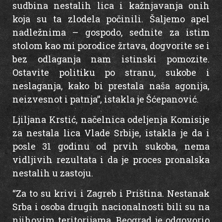
sudbina nestalih lica i kažnjavanja onih
koja su ta zlodela počinili. Šaljemo apel
nadležnima – gospodo, sednite za istim
stolom kao mi porodice žrtava, dogvorite se i
bez odlaganja nam istinski pomozite.
Ostavite politiku po stranu, sukobe i
neslaganja, kako bi prestala naša agonija,
neizvesnot i patnja”, istakla je Šćepanović.
Ljiljana Krstić, načelnica odeljenja Komisije
za nestala lica Vlade Srbije, istakla je da i
posle 31 godinu od prvih sukoba, nema
vidljivih rezultata i da je proces pronalska
nestalih u zastoju.
“Za to su krivi i Zagreb i Priština. Nestanak
Srba i osoba drugih nacionalnosti bili su na
njihovim teritorijama. Beograd je odgovorio