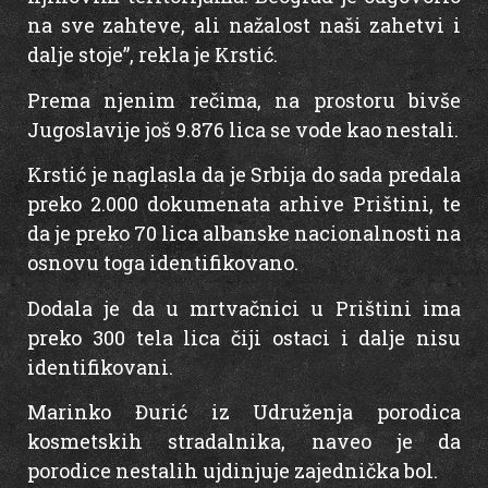
na sve zahteve, ali nažalost naši zahetvi i
dalje stoje”, rekla je Krstić.
Prema njenim rečima, na prostoru bivše
Jugoslavije još 9.876 lica se vode kao nestali.
Krstić je naglasla da je Srbija do sada predala
preko 2.000 dokumenata arhive Prištini, te
da je preko 70 lica albanske nacionalnosti na
osnovu toga identifikovano.
Dodala je da u mrtvačnici u Prištini ima
preko 300 tela lica čiji ostaci i dalje nisu
identifikovani.
Marinko Đurić iz Udruženja porodica
kosmetskih stradalnika, naveo je da
porodice nestalih ujdinjuje zajednička bol.