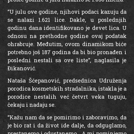
“U julu ove godine, njihovi podaci kazuju da
se nalazi 1.621 lice. Dakle, u poslednjih
godinu dana identifikovano je devet lica. U
odnosu na prethodne godine ovaj podatak
ohrabruje. Međutim, ovom dinamikom biće
potrebno još 187 godina da bi bio pronađen i
posledni nestali sa ove liste”, naglasila je
Đikanović.
Nataša Šćepanović, predsednica Udruženja
porodica kosmetskih stradalnika, istakla je a
porodice nestalih već četvrt veka tuguju,
čekaju i nadaju se.
“Kažu nam da se pomirimo i zaboravimo, da
je bio rat i da život ide dalje, da odguglamo,
prestanemo i odustanemo… A mi pominjemo