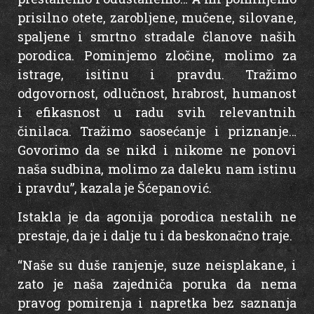
prisilno otete, zarobljene, mučene, silovane,
spaljene i smrtno stradale članove naših
porodica. Pominjemo zločine, molimo za
istrage, isitinu i pravdu. Tražimo
odgovornost, odlučnost, hrabrost, humanost
i efikasnost u radu svih relevantnih
činilaca. Tražimo saosećanje i priznanje…
Govorimo da se nikd i nikome ne ponovi
naša sudbina, molimo za daleku nam istinu
i pravdu”, kazala je Šćepanović.
Istakla je da agonija porodica nestalih ne
prestaje, da je i dalje tu i da beskonačno traje.
“Naše su duše ranjenje, suze neisplakane, i
zato je naša zajedniča poruka da nema
pravog pomirenja i napretka bez saznanja