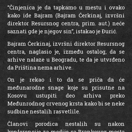
“Činjenica je da tapkamo u mestu i ovako
kako ide Bajram (Bajram Ćerkinaj, izvršni
direktor Resursnog centra, prim. aut.) neće
saznati gde je njegov sin”, istakao je Đurić.
Bajram Ćerkinaj, izvršni direktor Resursnog
centra, naglasio je, između ostalog, da se
arhive nalaze u Beogradu, te da je utvrđeno
da Priština nema arhive.
On je rekao i to da se priča da će
međunarodne snage koje su prisutne na
Kosovu ustupiti deo arhiva preko
Međunrodnog crvenog krsta kako bi se neke
sudbine nestalih rasvetlile.
Članovi porodica nestalih su nakon
konferencije za medije sa Brankovog mosta