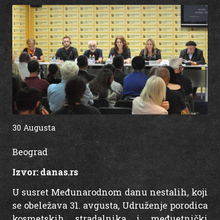
30 Augusta
14:30
Beograd
Izvor:
danas.rs
U susret Međunarodnom danu nestalih, koji
se obeležava 31. avgusta, Udruženje porodica
kosmetskih stradalnika i međuetnički