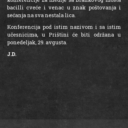
bacilli cveće i venac u znak poštovanja i
sećanja na sva nestala lica.
Konferencija pod istim nazivom i sa istim
učesnicima, u Prištini će biti održana u
ponedeljak, 29. avgusta.
J.D.