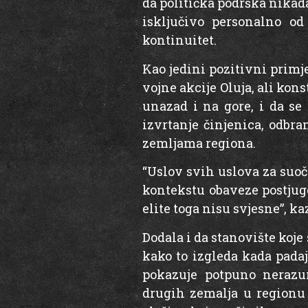
da politička podrška nikada
isključivo personalno o
kontinuitet.
Kao jedini pozitivni primj
vojne akcije Oluja, ali kon
unazad i na gore, i da se
izvrtanje činjenica, odbr
zemljama regiona.
“Uslov svih uslova za suoč
kontekstu obaveze postjugo
elite toga nisu svjesne”, ka
Dodala i da stanovište koje
kako to izgleda kada pada
pokazuje potpuno nerazum
drugih zemalja u regionu 