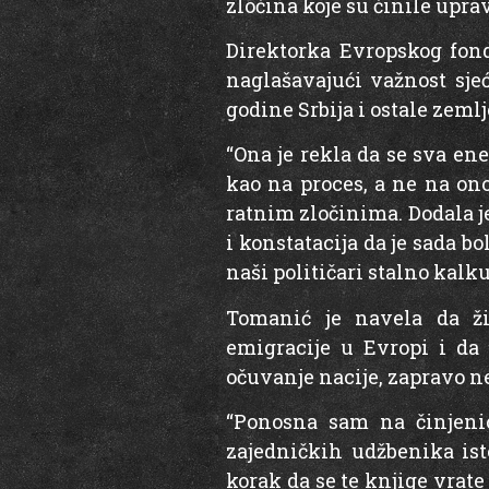
zločina koje su činile upra
Direktorka Evropskog fon
naglašavajući važnost sjeća
godine Srbija i ostale zemlj
“Ona je rekla da se sva en
kao na proces, a ne na ono
ratnim zločinima. Dodala je
i konstatacija da je sada b
naši političari stalno kalk
Tomanić je navela da ž
emigracije u Evropi i da 
očuvanje nacije, zapravo ne
“Ponosna sam na činjenic
zajedničkih udžbenika isto
korak da se te knjige vrate 