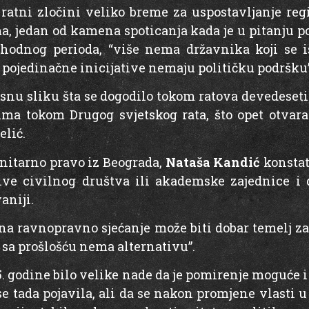
ratni zločini veliko breme za uspostavljanje regi
ma, jedan od kamena spoticanja kada je u pitanju 
ethodnog perioda, “više nema državnika koji se i
a pojedinačne inicijative nemaju političku podršku”
nu sliku šta se dogodilo tokom ratova devedese
ima tokom Drugog svjetskog rata, što opet otvara
elić.
itarno pravo iz Beograda,
Nataša Kandić
konstat
tive civilnog društva ili akademske zajednice 
aniji.
 na ravnopravno sjećanje može biti dobar temelj z
 sa prošlošću nema alternativu”.
15. godine bilo velike nade da je pomirenje moguće i
se tada pojavila, ali da se nakon promjene vlast