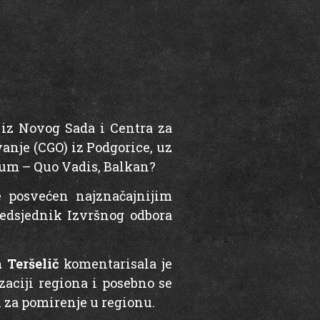
 iz Novog Sada i Centra za
anje (CGO) iz Podgorice, uz
num – Quo Vadis, Balkan?
e posvećen najznačajnijim
redsjednik Izvršnog odbora
 Teršelič
komentarisala je
zaciji regiona i posebno se
za pomirenje u regionu.