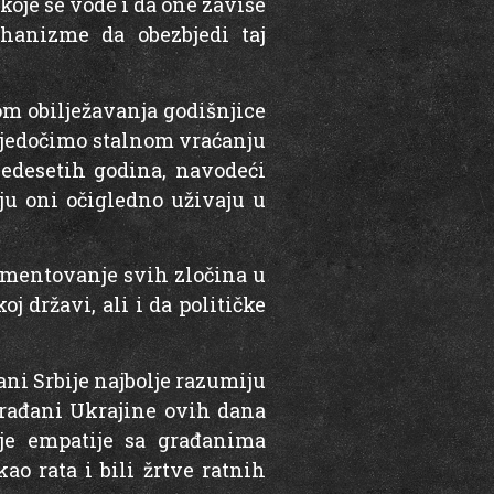
koje se vode i da one zavise
hanizme da obezbjedi taj
om obilježavanja godišnjice
 svjedočimo stalnom vraćanju
vedesetih godina, navodeći
ju oni očigledno uživaju u
kumentovanje svih zločina u
 državi, ali i da političke
ani Srbije najbolje razumiju
građani Ukrajine ovih dana
nje empatije sa građanima
o rata i bili žrtve ratnih