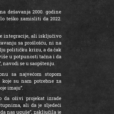
na dešavanja 2000. godine
ilo teško zamisliti da 2022.
integracije, ali isključivo
čavanju sa prošlošću, ni na
ju političku krizu, a da čak
više u potpunosti tačna i da
, navodi se u saopštenju.
ionu sa najvećom stopom
ma koje su nam potrebne za
oje imaju”.
 da oživi projekat izrade
tupnima, ali da je sljedeći
 da nas uguše”, zaključila je