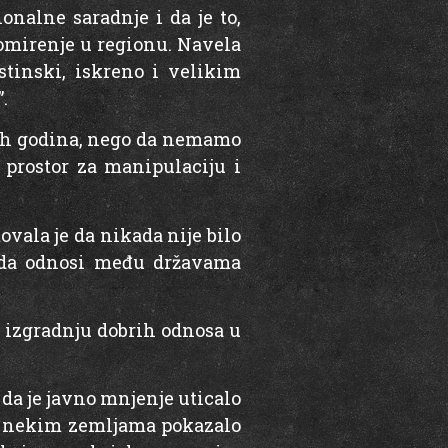
onalne saradnje i da je to,
pomirenje u regionu. Navela
stinski, iskreno i velikim
.
tih godina, nego da nemamo
 prostor za manipulaciju i
ovala je da nikada nije bilo
i da odnosi među državama
a izgradnju dobrih odnosa u
 da je javno mnjenje uticalo
i u nekim zemljama pokazalo