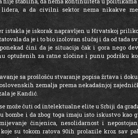
 nije stabilna, da nema kontinuiteta u politikama 
d lidera, a da civilni sektor nema nikakve me
er istakla je iskorak napravljen u Hrvatskoj prilik
statovala da je i to bio izolovan slučaj i da od tada
 ponekad čini da je situacija čak i gora nego de
anu optuženih za ratne zločine i punu podršku ko
avanje sa prošlošću stvaranje popisa žrtava i do
slovenskih zemalja prema nekadašnjoj zajedničkoj
zala je Kandić.
 se može čuti od intelektualne elite u Srbiji da građ
ju bombe i da zbog toga imaju isto iskustvo kao 
ijevanje činjenica, nesolidarnost i nepostoja
koje su tokom ratova 90ih prolazile kroz sav paka