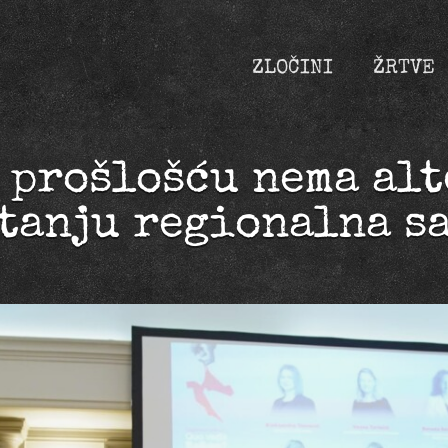
ZLOČINI
ŽRTVE
 prošlošću nema al
itanju regionalna s