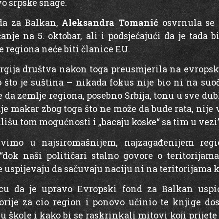
vo srpske snage.
da za Balkan,
Aleksandra Tomanić
osvrnula se 
nje na 5. oktobar, ali i podsjećajući da je tada b
e regiona neće biti članice EU.
ergija društva nakon toga preusmjerila na evropske 
 što je suština – nikada fokus nije bio ni na suo
 da zemlje regiona, posebno Srbija, tonu u sve dubl
olje makar zbog toga što ne može da bude rata, nije 
ulišu tom mogućnosti i „bacaju koske“ sa tim u vezi”
ivimo u najsiromašnijem, najzagađenijem reg
“dok naši političari stalno govore o teritorija
 uspijevaju da sačuvaju naciju ni na teritorijama k
u da je upravo Evropski fond za Balkan uspio
rije za cio region i ponovo učinio te knjige dos
u škole i kako bi se raskrinkali mitovi koji prijete