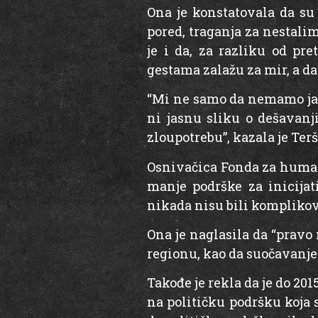
Ona je konstatovala da su 
pored, traganja za nestali
je i da, za razliku od pr
gestama zalažu za mir, a d
“Mi ne samo da nemamo jas
ni jasnu sliku o dešavanj
zloupotrebu”, kazala je Terš
Osnivačica Fonda za human
manje podrške za inicija
nikada nisu bili komplikov
Ona je naglasila da “pravo
regionu, kao da suočavanje
Takođe je rekla da je do 20
na političku podršku koja 