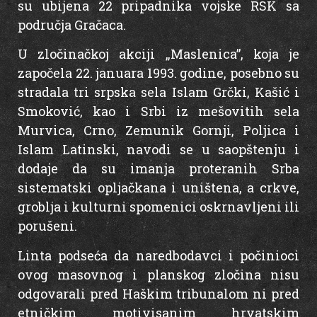
su ubijena 22 pripadnika vojske RSK sa
područja Gračaca.
U zločinačkoj akciji „Maslenica”, koja je
započela 22. januara 1993. godine, posebno su
stradala tri srpska sela Islam Grčki, Kašić i
Smoković, kao i Srbi iz mešovitih sela
Murvica, Crno, Zemunik Gornji, Poljica i
Islam Latinski, navodi se u saopštenju i
dodaje da su imanja proteranih Srba
sistematski opljačkana i uništena, a crkve,
groblja i kulturni spomenici oskrnavljeni ili
porušeni.
Linta podseća da naredbodavci i počinioci
ovog masovnog i planskog zločina nisu
odgovarali pred Haškim tribunalom ni pred
etničkim motivisanim hrvatskim