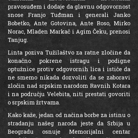
pravosuđem i dodaje da glavnu odgovornost
snose Franjo Tuđman i generali Janko
Bobetko, Ante Gotovina, Ante Roso, Mirko
Norac, Mladen Markač i Agim Čeku, prenosi
Tanjug.
Linta poziva Tužilaštvo za ratne zločine da
konačno pokrene istragu i podigne
optužnice protiv odgovornih lica i ističe da
ne smemo nikada dozvoliti da se zaboravi
zločin nad srpskim narodom Ravnih Kotara
i na području Velebita, niti prestati govoriti
o srpskim žrtvama.
Kako kaže, jedan od načina borbe za istinu o
stradanju našeg naroda jeste da Srbija u
Beogradu osnuje Memorijalni centar