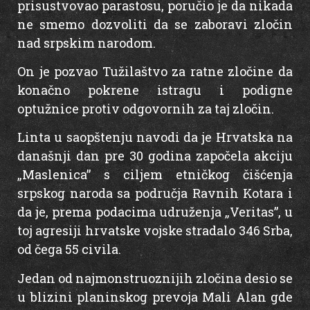
prisustvovao parastosu, poručio je da nikada
ne smemo dozvoliti da se zaboravi zločin
nad srpskim narodom.
On je pozvao Tužilaštvo za ratne zločine da
konačno pokrene istragu i podigne
optužnice protiv odgovornih za taj zločin.
Linta u saopštenju navodi da je Hrvatska na
današnji dan pre 30 godina započela akciju
„Maslenica” s ciljem etničkog čišćenja
srpskog naroda sa područja Ravnih Kotara i
da je, prema podacima udruženja „Veritas”, u
toj agresiji hrvatske vojske stradalo 346 Srba,
od čega 55 civila.
Jedan od najmonstruoznijih zločina desio se
u blizini planinskog prevoja Mali Alan gde