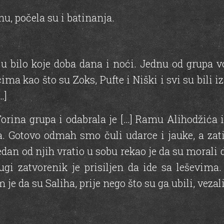
u, počela su i batinanja.
 u bilo koje doba dana i noći. Jednu od grupa 
ima kao što su Zoks, Pufte i Niški i svi su bili iz
…]
Torina grupa i odabrala je […] Ramu Alihodžića i
a. Gotovo odmah smo čuli udarce i jauke, a za
edan od njih vratio u sobu rekao je da su morali d
gi zatvorenik je prisiljen da ide sa leševima.
je da su Saliha, prije nego što su ga ubili, vezali