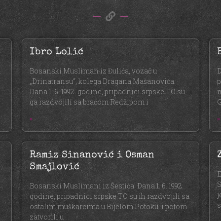
Ibro Lolić
.
Bosanski Musliman iz Đulića, vozač u
D
„Drinatransu“, kolega Dragana Mašanovića.
p
Dana 1. 6. 1992. godine, pripadnici srpske TO su
m
ga razdvojili sa braćom Redžipom i
G
»
»
Ramiz Sinanović i Osman
Smajlović
E
S
Bosanski Muslimani iz Šestića. Dana 1. 6. 1992.
j
godine, pripadnici srpske TO su ih razdvojili sa
s
ostalim muškarcima u Bijelom Potoku i potom
zatvorili u