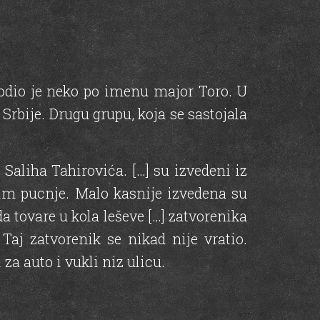
vodio je neko po imenu major Toro. U
 Srbije. Drugu grupu, koja se sastojala
 Saliha Tahirovića. […] su izvedeni iz
tim pucnje. Malo kasnije izvedena su
a tovare u kola leševe […] zatvorenika
 Taj zatvorenik se nikad nije vratio.
 za auto i vukli niz ulicu.