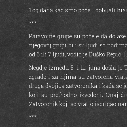
Tog dana kad smo počeli dobijati hran
***
Paravojne grupe su počele da dolaze
njegovoj grupi bili su ljudi sa nadimc
od 6 ili 7 ljudi, vodio je Duško Repić. [
Negdje između 5. i 11. juna došla je 
zgrade i za njima su zatvorena vrat
druga dvojica zatvorenika i kada se j
koji su prethodno izvedeni. Onaj dru
Zatvorenik koji se vratio ispričao nam 
***