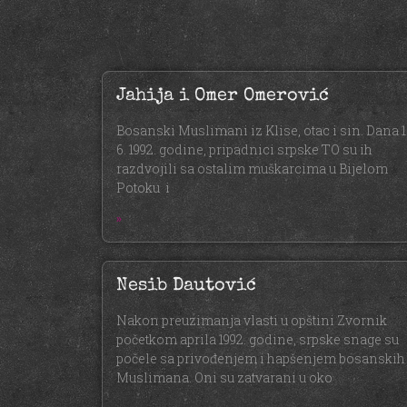
Jahija i Omer Omerović
Bosanski Muslimani iz Klise, otac i sin. Dana 1
6. 1992. godine, pripadnici srpske TO su ih
razdvojili sa ostalim muškarcima u Bijelom
Potoku i
»
Nesib Dautović
Nakon preuzimanja vlasti u opštini Zvornik
početkom aprila 1992. godine, srpske snage su
počele sa privođenjem i hapšenjem bosanskih
Muslimana. Oni su zatvarani u oko