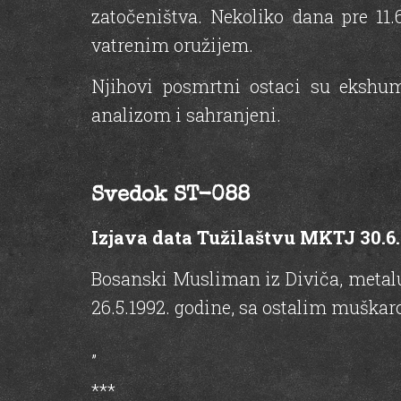
zatočeništva. Nekoliko dana pre 11.
vatrenim oružijem.
Njihovi posmrtni ostaci su ekshu
analizom i sahranjeni.
Svedok ST-088
Izjava data Tužilaštvu MKTJ 30.6.
Bosanski Musliman iz Diviča, metalur
26.5.1992. godine, sa ostalim muškar
„
***