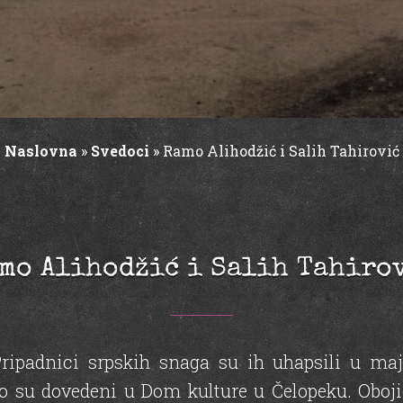
Naslovna
»
Svedoci
»
Ramo Alihodžić i Salih Tahirović
mo Alihodžić i Salih Tahiro
ipadnici srpskih snaga su ih uhapsili u maju
o su dovedeni u Dom kulture u Čelopeku. Oboj