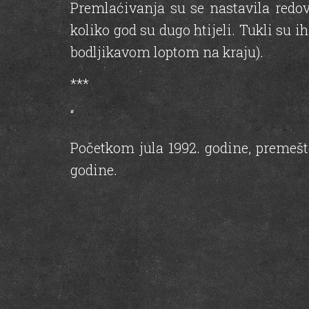
Premlaćivanja su se nastavila redov
koliko god su dugo htijeli. Tukli s
bodljikavom loptom na kraju).
***
“
Početkom jula 1992. godine, premešte
godine.