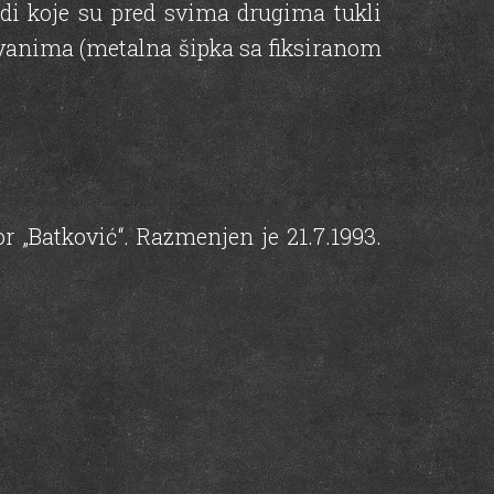
udi koje su pred svima drugima tukli
ovanima (metalna šipka sa fiksiranom
r „Batković“. Razmenjen je 21.7.1993.