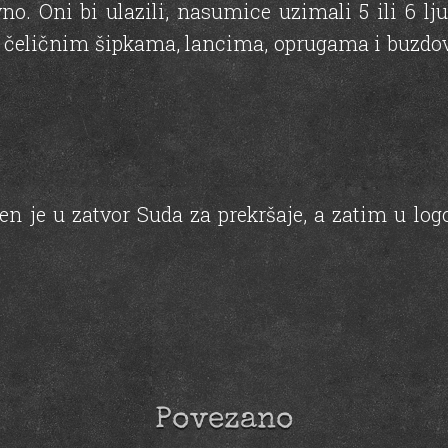
no. Oni bi ulazili, nasumice uzimali 5 ili 6 lj
u ih čeličnim šipkama, lancima, oprugama i buzd
n je u zatvor Suda za prekršaje, a zatim u logo
Povezano