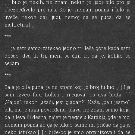
[…] bilo je nekih, ne znam, nekih je ljudi bilo pto je
obezbeđivalo pre nas. Ko je, nemam pojma i bilo je
uveče, rekoh daj ljudi, nemoj da se puca, da se
maltretira […]
***
[…] ja sam samo zatekao jedno tri leša gore kada sam
došao, dva ili tri, meni se čini tri da je, koliko se
sećam.
***
Sala je bila puna, ja ne znam koji je broj tu bio. […] I ja
sam izveo Ibru Lolića i njegova još dva brata. […]
„Hajde“; rekoh, „izađi, jesi gladan?“. Kaže, „pa i jesmo“;
bila mu je ruka povređena, plava, ne znam samo koja,
da li leva ili desna, tučen je negde u Karakju, gde je bio,
nemam pojma ko ga je tukao, samo mi pričao da ga je
neko istukao […] i brže-bolje smo organizovali da se