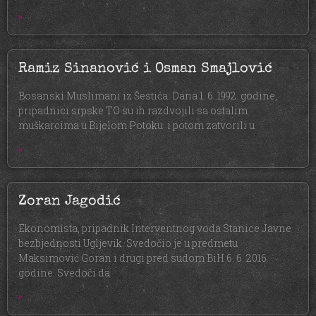
»
Ramiz Sinanović i Osman Smajlović
Bosanski Muslimani iz Šestića. Dana 1. 6. 1992. godine,
pripadnici srpske TO su ih razdvojili sa ostalim
muškarcima u Bijelom Potoku i potom zatvorili u
»
Zoran Jagodić
Ekonomista, pripadnik Interventnog voda Stanice Javne
bezbjednosti Ugljevik. Svedočio je u predmetu
Maksimović Goran i drugi pred sudom BiH 6. 6. 2016.
godine. Svedoči da
»