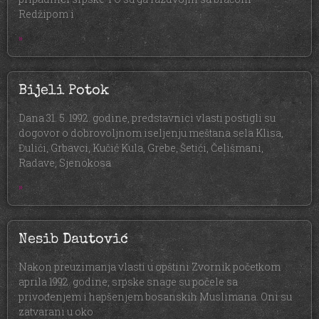
Redžipom i
»
Bijeli Potok
Dana 31. 5. 1992. godine, predstavnici vlasti postigli su
dogovor o dobrovoljnom iseljenju meštana sela Klisa,
Đulići, Grbavci, Kučić Kula, Grebe, Šetići, Čelišmani,
Radave, Sjenokosa
»
Nesib Dautović
Nakon preuzimanja vlasti u opštini Zvornik početkom
aprila 1992. godine, srpske snage su počele sa
privođenjem i hapšenjem bosanskih Muslimana. Oni su
zatvarani u oko