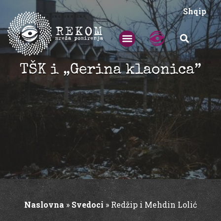
Shqip
TŠK i „Gerina klaonica”
Naslovna
»
Svedoci
»
Redžip i Mehdin Lolić