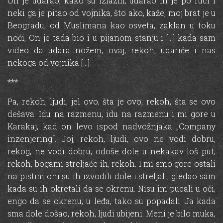
On je udarao, kako su izlazili, udarao ih je po ruci i
neki ga je pitao od vojnika, što ako, kaže, moj brat je u
Beogradu, od Muslimana kao osveta, zaklan u toku
noći, On je tada bio i u pijanom stanju i […] kada sam
video da udara nožem, ovaj, rekoh, udariće i nas
nekoga od vojnika […]
***
Pa, rekoh, ljudi, jel ovo, šta je ovo, rekoh, šta se ovo
dešava. Idu na razmenu, idu na razmenu i mi gore u
Karakaj, kad on levo ispod nadvožnjaka „Company
inzenjering“. Joj, rekoh, ljudi, ovo ne vodi dobru,
rekog, ne vodi dobru, odoše dole u nekakav loš put,
rekoh, bogami streljaće ih, rekoh. I mi smo gore ostali
na pistim oni su ih izvodili dole i streljali, gledao sam
kada su ih okretali da se okrenu. Nisu im pucali u oči,
engo da se okrenu, u leđa, tako su popadali. Ja kada
sma dole došao, rekoh, ljudi ubijeni. Meni je bilo muka,