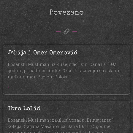
Povezano
Jahija i Omer Omerović
Bosanski Muslimani iz Klise, otac i sin. Dana 1. 6. 1992.
godine, pripadnici srpske TO su ih razdvojili sa ostalim
muškarcima u Bijelom Potoku i
»
Ibro Lolić
Bosanski Musliman iz Đulića, vozač u „Drinatransu“,
kolega Dragana Mašanovića. Dana 1. 6. 1992. godine,
pripadnici srpske TO su ga razdvojili sa braćom