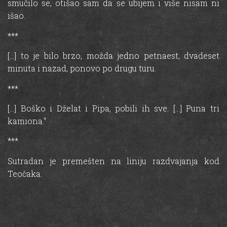
smučilo se, otišao sam da se ubijem i više nisam ni
išao.
***
[…] to je bilo brzo, možda jedno petnaest, dvadeset
minuta i nazad, ponovo po drugu turu.
***
[…] Boško i Dželat i Pipa, pobili ih sve. […] Puna tri
kamiona.“
***
Sutradan je premešten na liniju razdvajanja kod
Teočaka.