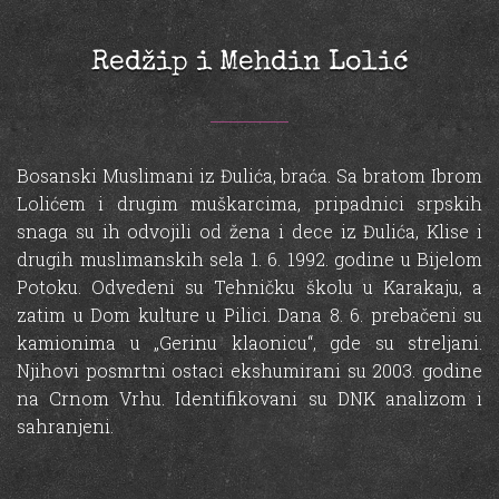
Redžip i Mehdin Lolić
Bosanski Muslimani iz Đulića, braća. Sa bratom Ibrom
Lolićem i drugim muškarcima, pripadnici srpskih
snaga su ih odvojili od žena i dece iz Đulića, Klise i
drugih muslimanskih sela 1. 6. 1992. godine u Bijelom
Potoku. Odvedeni su Tehničku školu u Karakaju, a
zatim u Dom kulture u Pilici. Dana 8. 6. prebačeni su
kamionima u „Gerinu klaonicu“, gde su streljani.
Njihovi posmrtni ostaci ekshumirani su 2003. godine
na Crnom Vrhu. Identifikovani su DNK analizom i
sahranjeni.