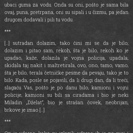
ubaci guma za vodu. Onda su oni, pošto je sama bila
ovaj, puna, pretrpana, oni su sipali i u čizmu, pa jedan
drugom dodavali i pili tu vodu.
***
[…] sutradan dolazim, tako čini mi se da je bilo,
dolazim i pitao sam, rekoh, šta je bilo, rekoh ko je
upadao, kaže, dolazila je vojna policija, upadala,
skidala taj nakit i maltretirala, ovo, ono, tamo, vamo,
šta je bilo, terala četničke pesme da pevaju, tako je to
bilo. Kada, posle se pojavili, da li drugi dan, da li treći,
slagaću Vas, pošto je po danu bilo, kamioni i vojni
policije, kamioni su bili sa ciradama i bio je neki
Miladin „Dželat“, bio je strašan čovek, neobrijan,
brkove je imao […]
***