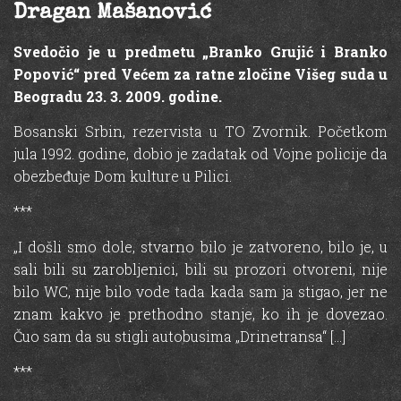
Dragan Mašanović
Svedočio je u predmetu „Branko Grujić i Branko
Popović“ pred Većem za ratne zločine Višeg suda u
Beogradu 23. 3. 2009. godine.
Bosanski Srbin, rezervista u TO Zvornik. Početkom
jula 1992. godine, dobio je zadatak od Vojne policije da
obezbeđuje Dom kulture u Pilici.
***
„I došli smo dole, stvarno bilo je zatvoreno, bilo je, u
sali bili su zarobljenici, bili su prozori otvoreni, nije
bilo WC, nije bilo vode tada kada sam ja stigao, jer ne
znam kakvo je prethodno stanje, ko ih je dovezao.
Čuo sam da su stigli autobusima „Drinetransa“ […]
***