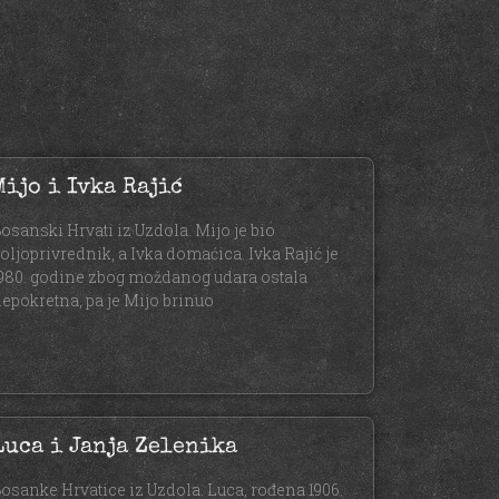
Mijo i Ivka Rajić
osanski Hrvati iz Uzdola. Mijo je bio
oljoprivrednik, a Ivka domaćica. Ivka Rajić je
980. godine zbog moždanog udara ostala
epokretna, pa je Mijo brinuo
Luca i Janja Zelenika
osanke Hrvatice iz Uzdola. Luca, rođena 1906.