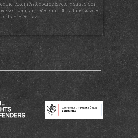
odine, tokom 1993. godine živela je sa svojom
ećakom Janjom, rođenom 1931. godine. Luca je
ila domaćica, dok