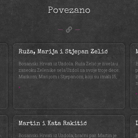
Povezano
Ruža, Marija i Stjepan Zelić
Bosanski Hrvati iz Uzdola. Ruža Zelić je živela u
B
zaseoku Zelenike sela Uzdol sa svoje troje dece:
p
Markom, Marijom i Stjepanom, koji su imali 15,
1
n
»
»
Martin i Kata Rakitić
e
Bosanski Hrvati iz Uzdola, bračni par. Martin je
B