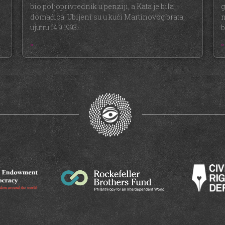
bio poljoprivrednik u penziji, a Kata je bila
g
domaćica. Ubijeni su u kući Martinovog brata,
n
ujutru 14.9.1993.
b
»
»