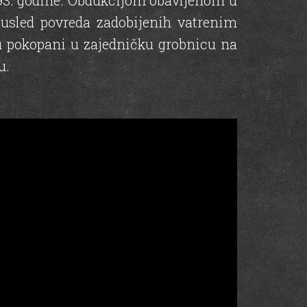
993. godine. Obdukcijom obavljenom u
 usled povreda zadobijenih vatrenim
u pokopani u zajedničku grobnicu na
u.