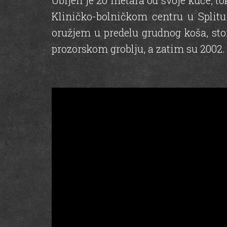
Ubijen je 20 metara od svoje kuće, 
Kliničko-bolničkom centru u Splitu
oružjem u predelu grudnog koša, st
prozorskom groblju, a zatim su 2002