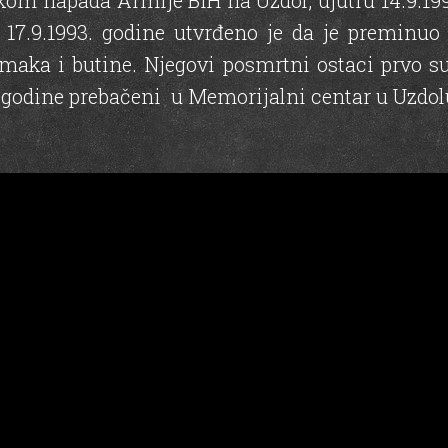
tokom napada Armije BiH na Uzdol, ujutru 14.9.1
 17.9.1993. godine utvrđeno je da je preminuo
omaka i butine. Njegovi posmrtni ostaci prvo s
. godine prebačeni u Memorijalni centar u Uzdol