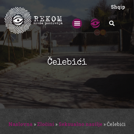
Shqip
Čelebići
Naslovna
»
Zločini
»
Seksualno nasilje
»
Čelebići