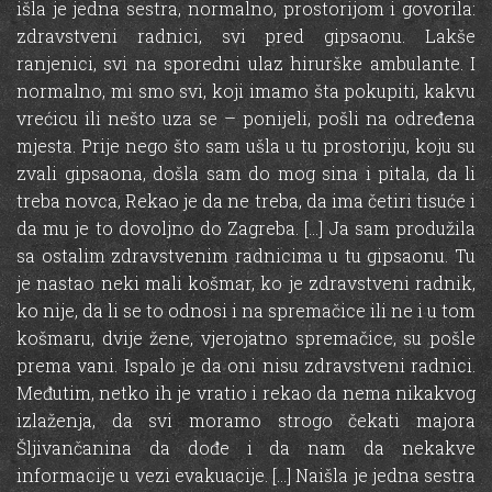
išla je jedna sestra, normalno, prostorijom i govorila:
zdravstveni radnici, svi pred gipsaonu. Lakše
ranjenici, svi na sporedni ulaz hirurške ambulante. I
normalno, mi smo svi, koji imamo šta pokupiti, kakvu
vrećicu ili nešto uza se – ponijeli, pošli na određena
mjesta. Prije nego što sam ušla u tu prostoriju, koju su
zvali gipsaona, došla sam do mog sina i pitala, da li
treba novca, Rekao je da ne treba, da ima četiri tisuće i
da mu je to dovoljno do Zagreba. […] Ja sam produžila
sa ostalim zdravstvenim radnicima u tu gipsaonu. Tu
je nastao neki mali košmar, ko je zdravstveni radnik,
ko nije, da li se to odnosi i na spremačice ili ne i u tom
košmaru, dvije žene, vjerojatno spremačice, su pošle
prema vani. Ispalo je da oni nisu zdravstveni radnici.
Međutim, netko ih je vratio i rekao da nema nikakvog
izlaženja, da svi moramo strogo čekati majora
Šljivančanina da dođe i da nam da nekakve
informacije u vezi evakuacije. […] Naišla je jedna sestra