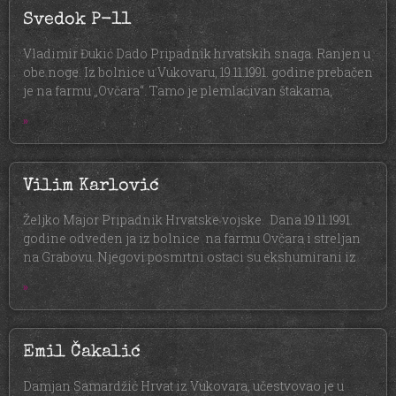
Svedok P-11
Vladimir Đukić Dado Pripadnik hrvatskih snaga. Ranjen u
obe noge. Iz bolnice u Vukovaru, 19.11.1991. godine prebačen
je na farmu „Ovčara“. Tamo je plemlaćivan štakama,
»
Vilim Karlović
Željko Major Pripadnik Hrvatske vojske. Dana 19.11.1991.
godine odveden ja iz bolnice na farmu Ovčara i streljan
na Grabovu. Njegovi posmrtni ostaci su ekshumirani iz
»
Emil Čakalić
Damjan Samardžić Hrvat iz Vukovara, učestvovao je u