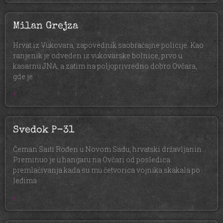
Milan Grejza
Hrvat iz Vukovara, zapovednik saobraćajne policije. Kao
ranjenik je odveden iz vukovarske bolnice, prvo u
kasarnu JNA, a zatim na poljoprivredno dobro Ovčara,
gde je
»
Svedok P-31
Čeman Saiti Rođen u Novom Sadu, hrvatski državljanin.
Preminuo je u hangaru na Ovčari od posledica
premlaćivanja kada su mu četvorica vojnika skakala po
leđima
»