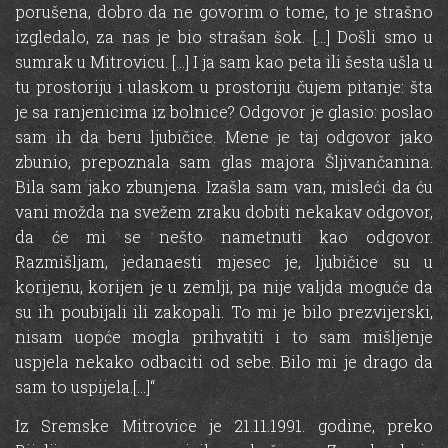
porušena, dobro da ne govorim o tome, to je strašno
izgledalo, za nas je bio strašan šok. […] Došli smo u
sumrak u Mitrovicu. […] I ja sam kao peta ili šesta ušla u
tu prostoriju i ulaskom u prostoriju čujem pitanje: šta
je sa ranjenicima iz bolnice? Odgovor je glasio: poslao
sam ih da beru ljubičice. Mene je taj odgovor jako
zbunio, prepoznala sam glas majora Šljivančanina.
Bila sam jako zbunjena. Izašla sam van, misleći da ću
vani možda na svežem zraku dobiti nekakav odgovor,
da će mi se nešto nametnuti kao odgovor.
Razmišljam, jedanaesti mjesec je, ljubičice su u
korijenu, korijen je u zemlji, pa nije valjda moguće da
su ih poubijali ili zakopali. To mi je bilo prezvijerski,
nisam uopće mogla prihvatiti i to sam mišljenje
uspjela nekako odbaciti od sebe. Bilo mi je drago da
sam to uspijela.[…]“
Iz Sremske Mitrovice je 21.11.1991. godine, preko