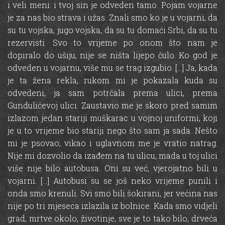
i veli meni: i tvoj sin je odveden tamo. Pojam vojarne
je za nas bio strava i užas. Znali smo ko je u vojarni, da
su tu vojska, jugo vojska, da su tu domaći Srbi, da su tu
rezervisti. Svo to vrijeme po onom što nam je
dopiralo do ušiju, nije se ništa lijepo čulo. Ko god je
odveden u vojarnu, više mu se trag izgubio. […] Ja, kada
je ta žena rekla, rukom mi je pokazala kuda su
odvedeni, ja sam potrčala prema ulici, prema
Gundulićevoj ulici. Zaustavio me je skoro pred samim
izlazom jedan stariji muškarac u vojnoj uniformi, koji
je u to vrijeme bio stariji nego što sam ja sada. Nešto
mi je psovao, vikao i uglavnom me je vratio natrag.
Nije mi dozvolio da izađem na tu ulicu, mada u toj ulici
više nije bilo autobusa. Oni su već, vjerojatno bili u
vojarni. […] Autobusi su se još neko vrijeme punili i
onda smo krenuli. Svi smo bili šokirani, jer većina nas
nije po tri mjeseca izlazila iz bolnice. Kada smo vidjeli
grad, mrtve okolo, životinje, sve je to tako bilo, drveća