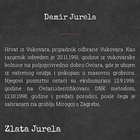
Damir Jurela
Hrvat iz Vukovara, pripadnik odbrane Vukovara. Kao
ranjenik odveden je 20.11.1991. godine iz vukovarske
bolnice na poljoprivredno dobro Ovčara, gde je ubijen
iz vatrenog oružja i pokopan u masovnu grobnicu.
Njegovi posmrtni ostaci su ekshumirani 12.9.1996.
godine na Ovčari,identifikovani DNK metodom,
12.10.1998. godine i predati porodici, posle čega je
sahranjen na groblju Mirogoj u Zagrebu.
Zlata Jurela