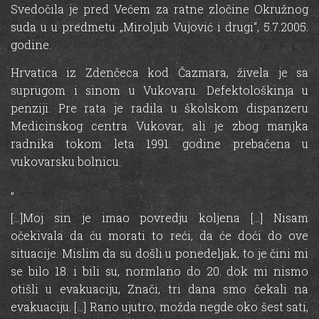
Svedočila je pred Većem za ratne zločine Okružnog
suda u u predmetu „Miroljub Vujović i drugi“, 5.7.2005.
godine.
Hrvatica iz Zdenčeca kod Čazmara, živela je sa
suprugom i sinom u Vukovaru. Defektološkinja u
penziji. Pre rata je radila u školskom dispanzeru
Medicinskog centra Vukovar, ali je zbog manjka
radnika tokom leta 1991. godine prebačena u
vukovarsku bolnicu.
„
[…]Moj sin je imao povredju koljena […] Nisam
očekivala da ću morati to reći, da će doći do ove
situacije. Mislim da su došli u ponedeljak, to je čini mi
se bilo 18. i bili su, normlano do 20. dok mi nismo
otišli u evakuaciju, Znači, tri dana smo čekali na
evakuaciju. […] Rano ujutro, možda negde oko šest sati,