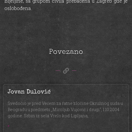
Bijeljine, sa grupom civila prebačena u Zagreb gde je
oslobođena.
Povezano
Jovan Dulović
Svedočio je pred Većem za ratne zločine Okružnog suda u
Beogradu u predmetu „Miroljub Vujović i drugi“, 1.10.2004.
godine. Srbin iz sela Vrelo kod Lipljana,
»