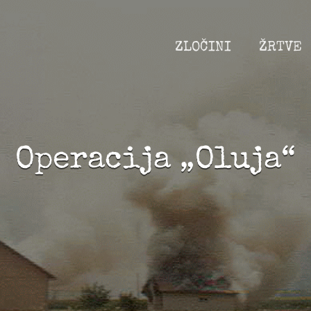
ZLOČINI
ŽRTVE
Operacija „Oluja“