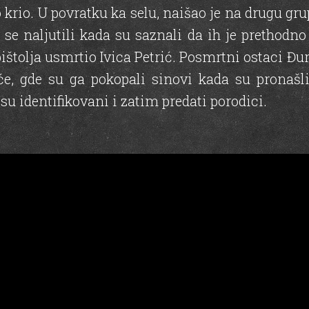
krio. U povratku ka selu, naišao je na drugu gr
su se naljutili kada su saznali da ih je prethod
pištolja usmrtio Ivica Petrić. Posmrtni ostaci Đ
će, gde su ga pokopali sinovi kada su pronašl
su identifikovani i zatim predati porodici.