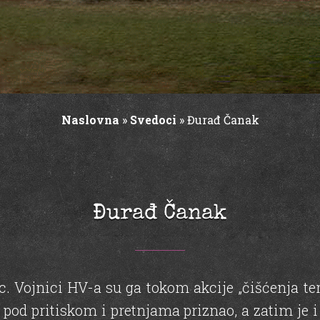
Naslovna
»
Svedoci
»
Đurađ Čanak
Đurađ Čanak
. Vojnici HV-a su ga tokom akcije „čišćenja tere
e pod pritiskom i pretnjama priznao, a zatim je 