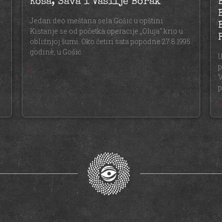
Kosa, Sava i Vasilje Borak
Jedan deo meštana sela Gošić u opštini
Kistanje se od početka operacije „Oluja“ krio u
obližnjoj šumi. Oko četiri sata popodne 27.8.1995.
godine, u Gošić
U
p
»
V
p
»