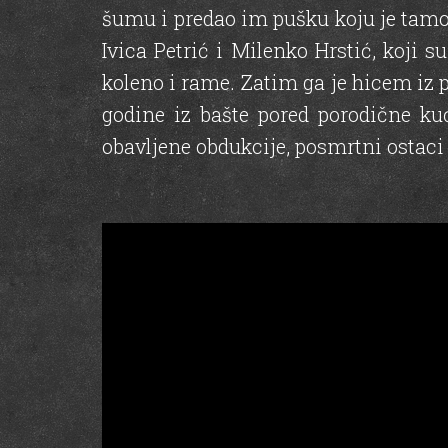
šumu i predao im pušku koju je tamo 
Ivica Petrić i Milenko Hrstić, koji 
koleno i rame. Zatim ga je hicem iz 
godine iz bašte pored porodične ku
obavljene obdukcije, posmrtni ostaci 