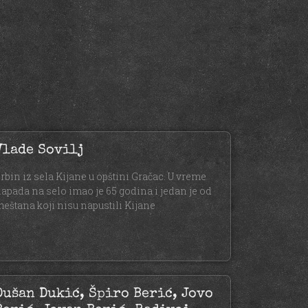
Vlade Sovilj
rbin iz sela Kijane u opštini Gračac. U vreme
apada na selo imao je 65 godina i jedan je od
eštana koji nisu napustili Kijane
Dušan Dukić, Špiro Berić, Jovo