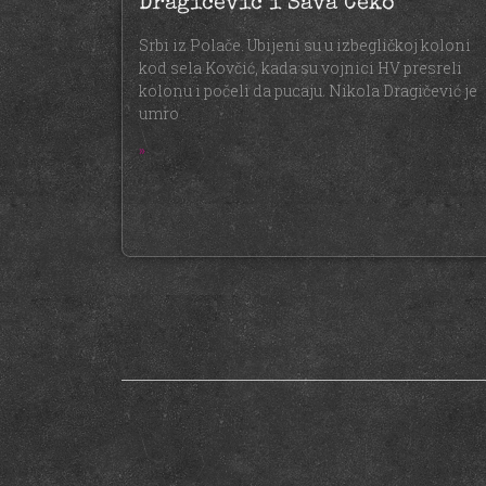
Dragičević i Sava Čeko
Srbi iz Polače. Ubijeni su u izbegličkoj koloni
kod sela Kovčić, kada su vojnici HV presreli
kolonu i počeli da pucaju. Nikola Dragičević je
umro
»