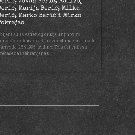
Berić, Jovan Berić, Radivoj
Berić, Marija Berić, Milka
Berić, Marko Berić i Mirko
Pokrajac
bijeni su iz vatrenog oružja u njihovim
orodičnim kućama ili u dvorištima kuća, u selu
arivode, 28.9.1995. godine. Tela ubijenih su
rebačena i sahranjena u