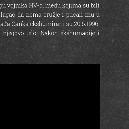
upu vojnika HV-a, među kojima su bili
no lagao da nema oružje i pucali mu u
urađa Čanka ekshumirani su 20.6.1996.
i njegovo telo. Nakon ekshumacije i