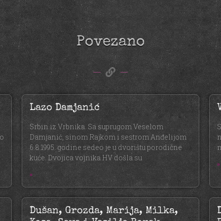
Povezano
Lazo Damjanić
Srbin iz Vrbnika. Sa suprugom Veselom
S
eo
Damjanić, sinom Rajkom i sestrom Anđelijom
n
6.8.1995. godine sedeo je u dvorištu porodične
m
kuće. Dvojica vojnika HV došla su
»
»
Dušan, Grozda, Marija, Milka,