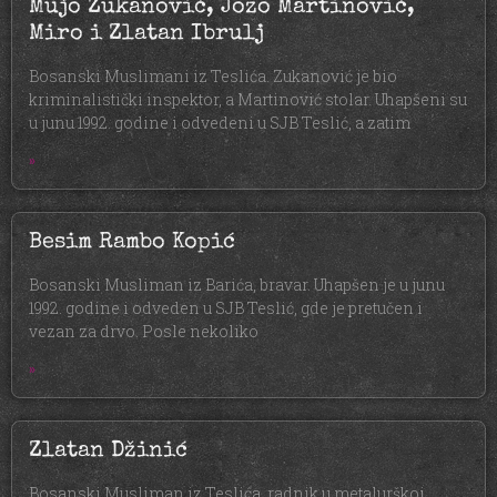
Mujo Zukanović, Jozo Martinović,
Miro i Zlatan Ibrulj
Bosanski Muslimani iz Teslića. Zukanović je bio
kriminalistički inspektor, a Martinović stolar. Uhapšeni su
u junu 1992. godine i odvedeni u SJB Teslić, a zatim
»
Besim Rambo Kopić
Bosanski Musliman iz Barića, bravar. Uhapšen je u junu
1992. godine i odveden u SJB Teslić, gde je pretučen i
vezan za drvo. Posle nekoliko
»
Zlatan Džinić
Bosanski Musliman iz Teslića, radnik u metalurškoj