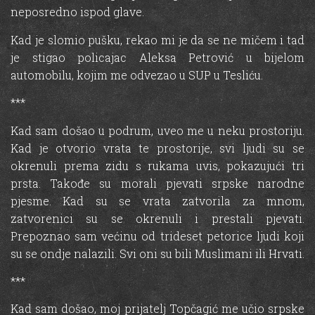
neposredno ispod glave.
Kad je slomio pušku, rekao mi je da se ne mičem i tad
je stigao policajac Aleksa Petrović u bijelom
automobilu, kojim me odvezao u SUP u Tesliću.
***
Kad sam došao u podrum, uveo me u neku prostoriju.
Kad je otvorio vrata te prostorije, svi ljudi su se
okrenuli prema zidu s rukama uvis, pokazujući tri
prsta. Takođe su morali pjevati srpske narodne
pjesme. Kad su se vrata zatvorila za mnom,
zatvorenici su se okrenuli i prestali pjevati.
Prepoznao sam većinu od trideset petorice ljudi koji
su se ondje nalazili. Svi oni su bili Muslimani ili Hrvati.
***
Kad sam došao, moj prijatelj Topčagić me učio srpske