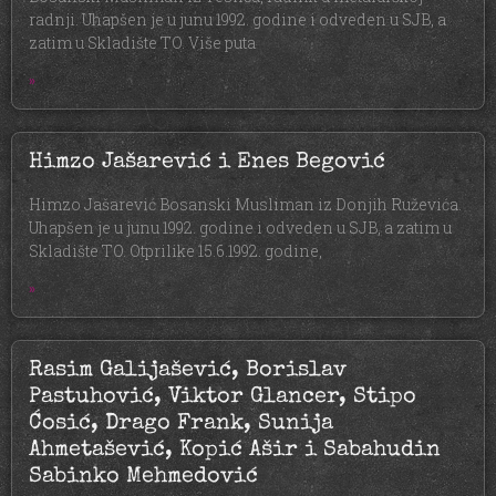
radnji. Uhapšen je u junu 1992. godine i odveden u SJB, a
zatim u Skladište TO. Više puta
»
Himzo Jašarević i Enes Begović
Himzo Jašarević Bosanski Musliman iz Donjih Ruževića.
Uhapšen je u junu 1992. godine i odveden u SJB, a zatim u
Skladište TO. Otprilike 15.6.1992. godine,
»
Rasim Galijašević, Borislav
Pastuhović, Viktor Glancer, Stipo
Ćosić, Drago Frank, Sunija
Ahmetašević, Kopić Ašir i Sabahudin
Sabinko Mehmedović