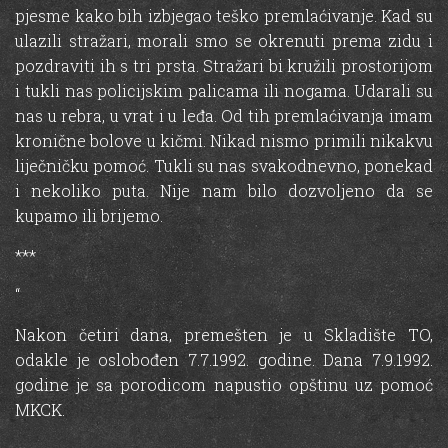
pjesme kako bih izbjegao teško premlaćivanje. Kad su
ulazili stražari, morali smo se okrenuti prema zidu i
pozdraviti ih s tri prsta. Stražari bi kružili prostorijom
i tukli nas policijskim palicama ili nogama. Udarali su
nas u rebra, u vrat i u leđa. Od tih premlaćivanja imam
kronične bolove u kičmi. Nikad nismo primili nikakvu
liječničku pomoć. Tukli su nas svakodnevno, ponekad
i nekoliko puta. Nije nam bilo dozvoljeno da se
kupamo ili brijemo.
***
“
Nakon četiri dana, premešten je u Skladište TO,
odakle je oslobođen 7.7.1992. godine. Dana 7.9.1992.
godine je sa porodicom napustio opštinu uz pomoć
MKCK.