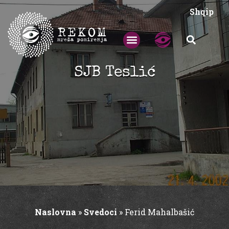
Shqip
SJB Teslić
Naslovna
»
Svedoci
»
Ferid Mahalbašić