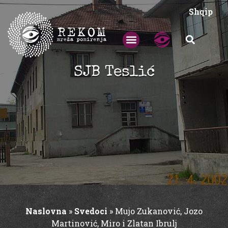
Shqip
SJB Teslić
Naslovna
»
Svedoci
»
Mujo Zukanović, Jozo
Martinović, Miro i Zlatan Ibrulj