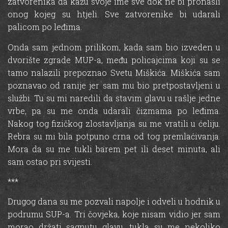
zatvorenika da kažu svoje ime sve dok ne bi pronašli
onog kojeg su htjeli. Sve zatvorenike bi udarali
palicom po leđima.
Onda sam jednom prilikom, kada sam bio izveden u
dvorište zgrade MUP-a, među policajcima koji su se
tamo nalazili prepoznao Svetu Miškića. Miškića sam
poznavao od ranije jer sam mu bio pretpostavljeni u
službi. Tu su mi naredili da stavim glavu u rašlje jedne
vrbe, pa su me onda udarali čizmama po leđima.
Nakog tog fizičkog zlostavljanja su me vratili u ćeliju.
Rebra su mi bila potpuno crna od tog premlaćivanja.
Mora da su me tukli barem pet ili deset minuta, ali
sam ostao pri svijesti.
***
Drugog dana su me pozvali napolje i odveli u hodnik u
podrumu SUP-a. Tri čovjeka, koje nisam vidio jer sam
morao držati sagnutu glavu, tukla su me nekoliko