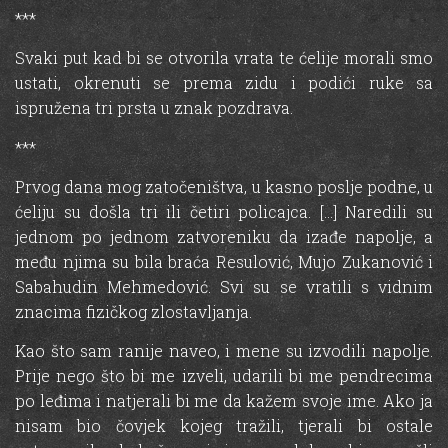
***
Svaki put kad bi se otvorila vrata te ćelije morali smo
ustati, okrenuti se prema zidu i podići ruke sa
ispružena tri prsta u znak pozdrava.
***
Prvog dana mog zatočeništva, u kasno poslje podne, u
ćeliju su došla tri ili četiri policajca. […] Naredili su
jednom po jednom zatvoreniku da izađe napolje, a
među njima su bila braća Resulović, Mujo Zukanović i
Sabahudin Mehmedović. Svi su se vratili s vidnim
znacima fizičkog zlostavljanja.
Kao što sam ranije naveo, i mene su izvodili napolje.
Prije nego što bi me izveli, udarili bi me pendrecima
po leđima i natjerali bi me da kažem svoje ime. Ako ja
nisam bio čovjek kojeg tražili, tjerali bi ostale