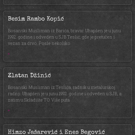
Besim Rambo Kopić
Bosanski Musliman iz Barića, bravar. Uhapšen je u junu
1992. godine i odveden u SJB Teslić, gde je pretučen i
vezan za drvo. Posle nekoliko
»
Zlatan Džinić
Bosanski Musliman iz Teslića, radnik u metalurškoj
radnji. Uhapšen je u junu 1992. godine i odveden u SJB, a
zatim u Skladište TO. Više puta
»
Himzo Jašarević i Enes Begović