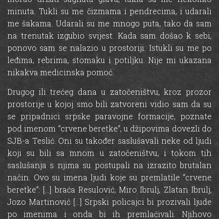
minuta. Tukli su me čizmama i pendrecima, i udarali
me šakama. Udarali su me mnogo puta, tako da sam
na trenutak izgubio svijest. Kada sam došao k sebi,
ponovo sam se nalazio u prostoriji. Istukli su me po
leđima, rebrima, stomaku i potiljku. Nije mi ukazana
nikakva medicinska pomoć.
Drugog ili trećeg dana u zatočeništvu, kroz prozor
prostorije u kojoj smo bili zatvoreni vidio sam da su
se pripadnici srpske paravojne formacije, poznate
pod imenom “crvene beretke“, u džipovima dovezli do
SJB-a Teslić. Oni su također saslušavali neke od ljudi
koji su bili sa mnom u zatočeništvu, i tokom tih
saslušanja s njima su postupali na izrazito brutalan
način. Ovo su imena ljudi koje su premlatile “crvene
beretke“: […] braća Resulović, Miro Ibrulj, Zlatan Ibrulj,
Jozo Martinović […] Srpski policajci bi prozivali ljude
po imenima i onda bi ih premlaćivali. Njihovo