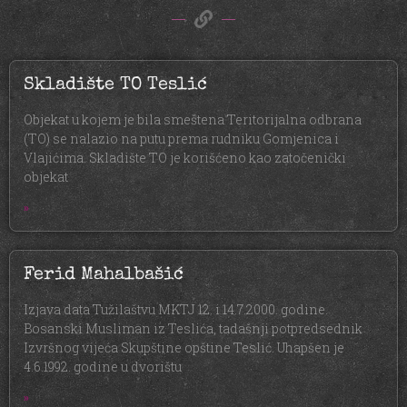
Skladište TO Teslić
Objekat u kojem je bila smeštena Teritorijalna odbrana
(TO) se nalazio na putu prema rudniku Gomjenica i
Vlajićima. Skladište TO je korišćeno kao zatočenički
objekat
»
Ferid Mahalbašić
Izjava data Tužilaštvu MKTJ 12. i 14.7.2000. godine.
Bosanski Musliman iz Teslića, tadašnji potpredsednik
Izvršnog vijeća Skupštine opštine Teslić. Uhapšen je
4.6.1992. godine u dvorištu
»