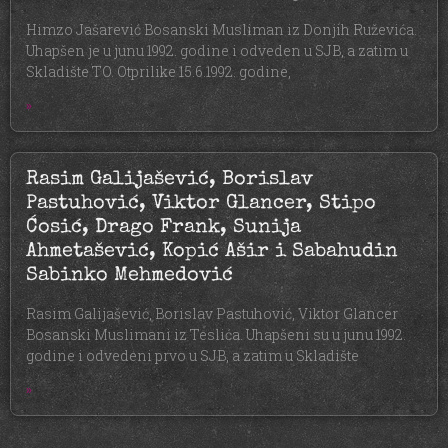
Himzo Jašarević Bosanski Musliman iz Donjih Ruževića.
Uhapšen je u junu 1992. godine i odveden u SJB, a zatim u
Skladište TO. Otprilike 15.6.1992. godine,
»
Rasim Galijašević, Borislav
Pastuhović, Viktor Glancer, Stipo
Ćosić, Drago Frank, Sunija
Ahmetašević, Kopić Ašir i Sabahudin
Sabinko Mehmedović
Rasim Galijašević, Borislav Pastuhović, Viktor Glancer
Bosanski Muslimani iz Teslića. Uhapšeni su u junu 1992.
godine i odvedeni prvo u SJB, a zatim u Skladište
»