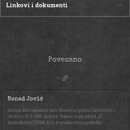
Linkovi i dokumenti
Povezano
Nenad Jović
Armija BiH napala je selo Kesten u opštini Zavidovići i
okolinu, 10. 9. 1995. godine. Nakon toga, odred „El
Mudžahidin”(OEM), koji je pružao vojnu podršku