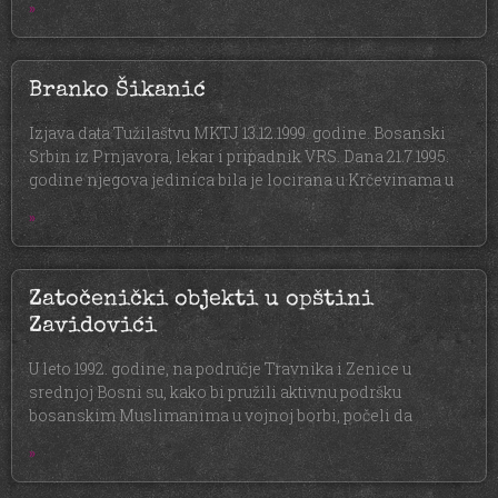
»
Branko Šikanić
Izjava data Tužilaštvu MKTJ 13.12.1999. godine. Bosanski
Srbin iz Prnjavora, lekar i pripadnik VRS. Dana 21.7.1995.
godine njegova jedinica bila je locirana u Krčevinama u
»
Zatočenički objekti u opštini
Zavidovići
U leto 1992. godine, na područje Travnika i Zenice u
srednjoj Bosni su, kako bi pružili aktivnu podršku
bosanskim Muslimanima u vojnoj borbi, počeli da
»