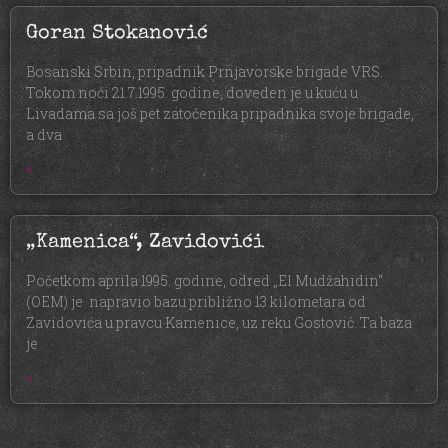
Goran Stokanović
Bosanski Srbin, pripadnik Prnjavorske brigade VRS.
Tokom noći 21.7.1995. godine, doveden je u kuću u
Livadama sa još pet zatočenika pripadnika svoje brigade,
a dva
»
„Kamenica“, Zavidovići
Početkom aprila 1995. godine, odred „El Mudžahidin“
(OEM) je napravio bazu približno 13 kilometara od
Zavidovića u pravcu Kamenice, uz reku Gostović. Ta baza
je
»