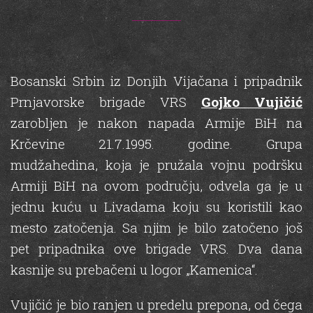
Bosanski Srbin iz Donjih Vijačana i pripadnik
Prnjavorske brigade VRS
Gojko Vujičić
zarobljen je nakon napada Armije BiH na
Krčevine 21.7.1995. godine. Grupa
mudžahedina, koja je pružala vojnu podršku
Armiji BiH na ovom području, odvela ga je u
jednu kuću u Livadama koju su koristili kao
mesto zatočenja. Sa njim je bilo zatočeno još
pet pripadnika ove brigade VRS. Dva dana
kasnije su prebačeni u logor „Kamenica“.
Vujičić je bio ranjen u predelu prepona, od čega