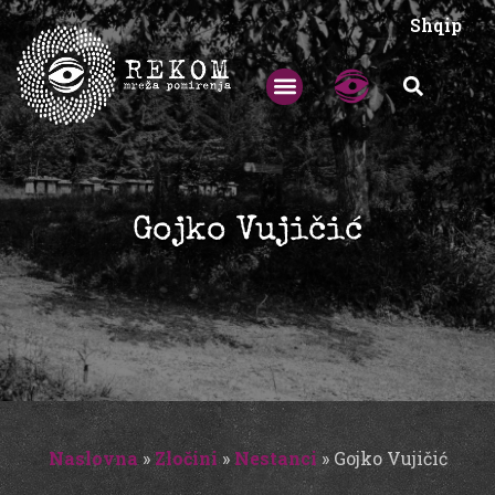
Shqip
Gojko Vujičić
Naslovna
»
Zločini
»
Nestanci
»
Gojko Vujičić