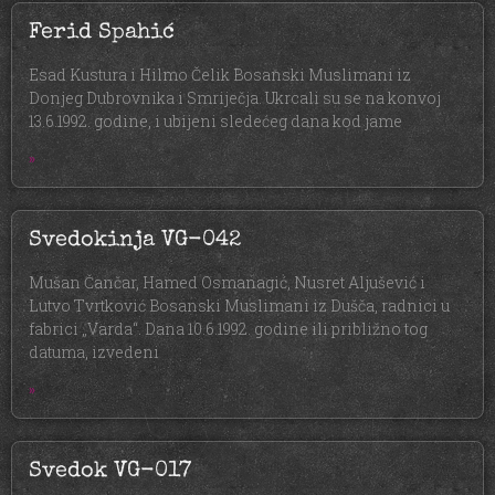
Ferid Spahić
Esad Kustura i Hilmo Čelik Bosanski Muslimani iz
Donjeg Dubrovnika i Smriječja. Ukrcali su se na konvoj
13.6.1992. godine, i ubijeni sledećeg dana kod jame
»
Svedokinja VG-042
Mušan Čančar, Hamed Osmanagić, Nusret Aljušević i
Lutvo Tvrtković Bosanski Muslimani iz Dušča, radnici u
fabrici „Varda“. Dana 10.6.1992. godine ili približno tog
datuma, izvedeni
»
Svedok VG-017