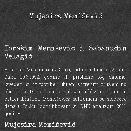
Mujesira Memišević
Ibrašim Memišević i Sabahudin
Velagić
Bosanski Muslimani iz Dušča, radnici u fabrici „Varda“.
Dana 10.6.1992. godine ili približno tog datuma,
izvedeni su iz fabrike i ubijeni vatrenim oružjem na
obali reke Drine koja se nalazila u blizini. Posmrtni
ostaci Ibrašima Memeševića sahranjeni su sledećeg
dana u Dušči. Identifikovani su DNK analizom 2011.
godine.
Mujesira Memišević