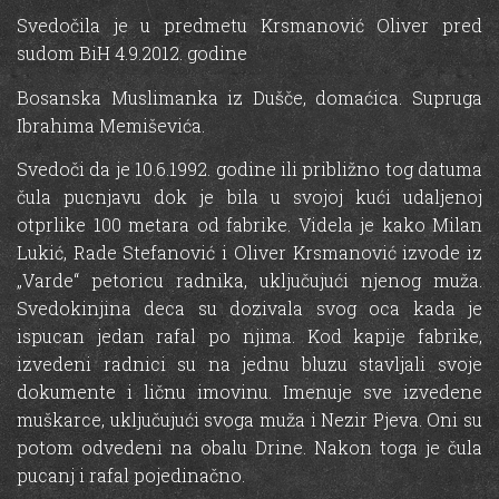
Svedočila je u predmetu Krsmanović Oliver pred
sudom BiH 4.9.2012. godine
Bosanska Muslimanka iz Dušče, domaćica. Supruga
Ibrahima Memiševića.
Svedoči da je 10.6.1992. godine ili približno tog datuma
čula pucnjavu dok je bila u svojoj kući udaljenoj
otprlike 100 metara od fabrike. Videla je kako Milan
Lukić, Rade Stefanović i Oliver Krsmanović izvode iz
„Varde“ petoricu radnika, uključujući njenog muža.
Svedokinjina deca su dozivala svog oca kada je
ispucan jedan rafal po njima. Kod kapije fabrike,
izvedeni radnici su na jednu bluzu stavljali svoje
dokumente i ličnu imovinu. Imenuje sve izvedene
muškarce, uključujući svoga muža i Nezir Pjeva. Oni su
potom odvedeni na obalu Drine. Nakon toga je čula
pucanj i rafal pojedinačno.