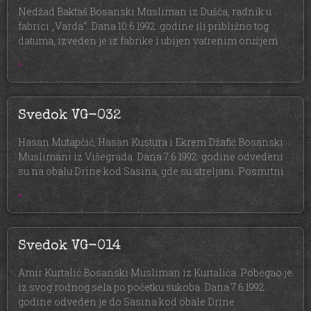
Nedžad Baktaš Bosanski Musliman iz Dušča, radnik u
fabrici „Varda“. Dana 10.6.1992. godine ili približno tog
datuma, izveden je iz fabrike i ubijen vatrenim oružjem
»
Svedok VG-032
Hasan Mutapčić, Hasan Kustura i Ekrem Džafić Bosanski
Muslimani iz Višegrada. Dana 7.6.1992. godine odvedeni
su na obalu Drine kod Sasina, gde su streljani. Posmrtni
»
Svedok VG-014
Amir Kurtalić Bosanski Musliman iz Kurtalića. Pobegao je
iz svog rodnog sela po početku sukoba. Dana 7.6.1992.
godine odveden je do Sasina kod obale Drine