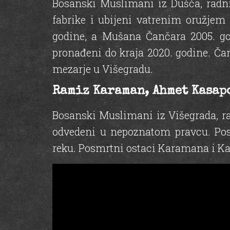
Bosanski Muslimani iz Dušča, radnici
fabrike i ubijeni vatrenim oružjem
godine, a Mušana Čančara 2005. go
pronađeni do kraja 2020. godine. Ča
mezarje u Višegradu.
Ramiz Karaman, Ahmet Kasap
Bosanski Muslimani iz Višegrada, rad
odvedeni u nepoznatom pravcu. Pos
reku. Posmrtni ostaci Karamana i Ka