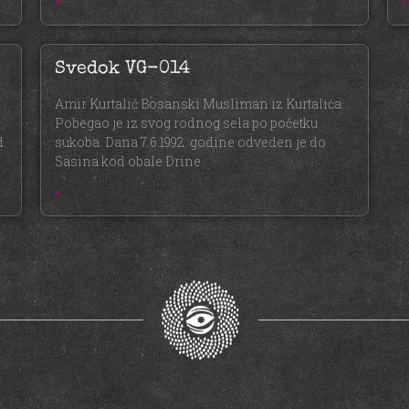
»
»
Svedok VG-014
Amir Kurtalić Bosanski Musliman iz Kurtalića.
Pobegao je iz svog rodnog sela po početku
d
sukoba. Dana 7.6.1992. godine odveden je do
Sasina kod obale Drine
»