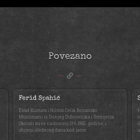
Povezano
Ferid Spahić
Esad Kustura i Hilmo Čelik Bosanski
N
Muslimani iz Donjeg Dubrovnika i Smriječja.
r
Ukrcali su se na konvoj 13.6.1992. godine, i
i
ubijeni sledećeg dana kod jame
u