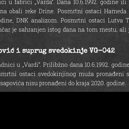
 u fabrici „Varda“. Dana 10.6.1992. godine ili
 na obali reke Drine. Posmrtni ostaci Hameda
dine, DNK analizom. Posmrtni ostaci Lutva Tv
nčar je sahranjen istog dana na tom mestu, ali
ović i suprug svedokinje VG-042
nici u „Vardi“. Prilibžno dana 10.6.1992. godin
mrtni ostaci svedokinjinog muža pronađeni su
sapovića nisu pronađeni do kraja 2020. godine.