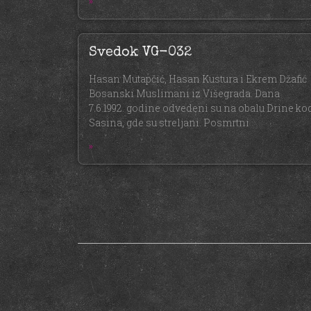
»
Svedok VG-032
Hasan Mutapčić, Hasan Kustura i Ekrem Džafić
Bosanski Muslimani iz Višegrada. Dana
7.6.1992. godine odvedeni su na obalu Drine ko
Sasina, gde su streljani. Posmrtni
»