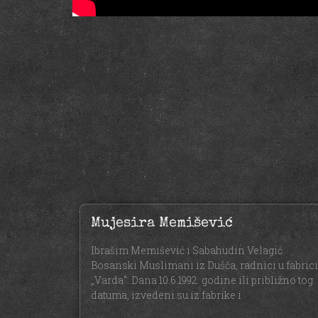
Mujesira Memišević
Ibrašim Memišević i Sabahudin Velagić
Bosanski Muslimani iz Dušča, radnici u fabrici
„Varda“. Dana 10.6.1992. godine ili približno tog
datuma, izvedeni su iz fabrike i