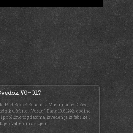
Svedok VG-017
edžad Baktaš Bosanski Musliman iz Dušča,
adnik u fabrici „Varda“. Dana 10.6.1992. godine
li približno tog datuma, izveden je iz fabrike i
bijen vatrenim oružjem