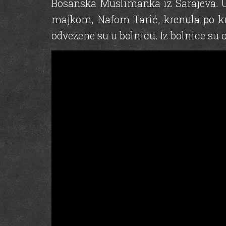
Bosanska Muslimanka iz Sarajeva. U 
majkom, Nafom Tarić, krenula po kn
odvezene su u bolnicu. Iz bolnice su 