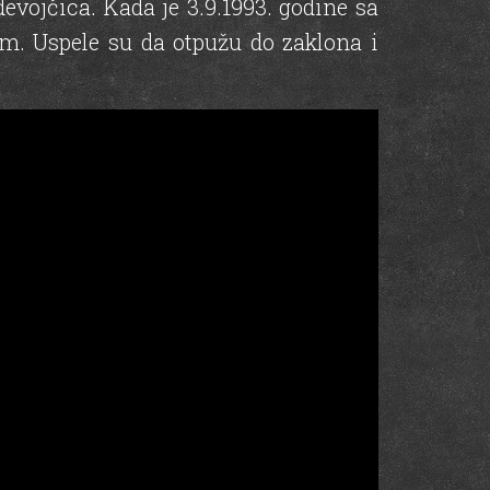
vojčica. Kada je 3.9.1993. godine sa
m. Uspele su da otpužu do zaklona i