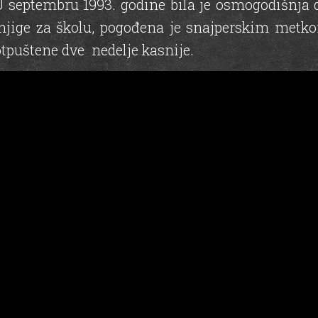
septembru 1993. godine bila je osmogodišnja de
jige za školu, pogođena je snajperskim metko
otpuštene dve nedelje kasnije.