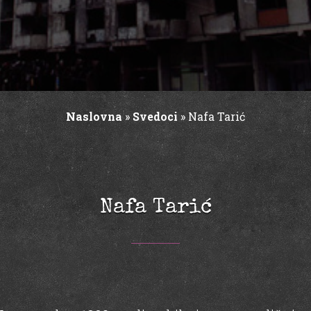
Naslovna
»
Svedoci
»
Nafa Tarić
Nafa Tarić