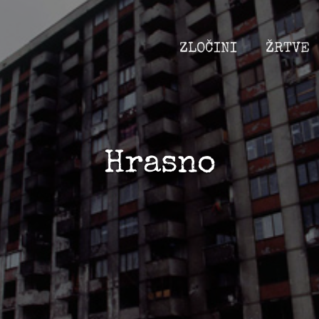
ZLOČINI
ŽRTVE
Hrasno