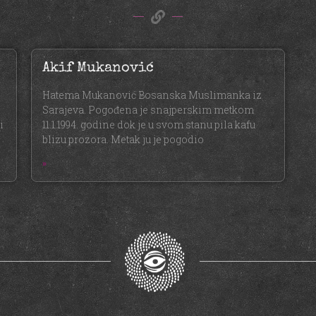
Akif Mukanović
Hatema Mukanović Bosanska Muslimanka iz
Sarajeva. Pogođena je snajperskim metkom
i
11.1.1994. godine dok je u svom stanu pila kafu
blizu prozora. Metak ju je pogodio
»