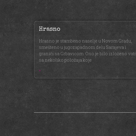
Hrasno
Hrasno je stambeno naselje u Novom Gradu,
smešteno u jugozapadnom delu Sarajeva i
graniči sa Grbavicom. Ono je bilo izloženo vatr
sa nekoliko položaja koje
»