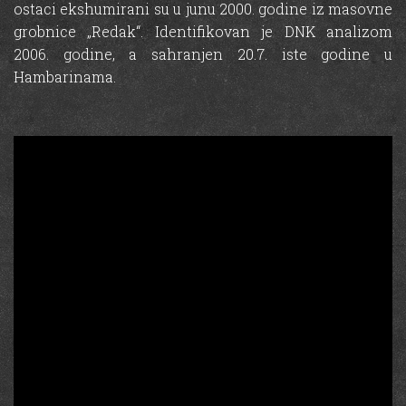
ostaci ekshumirani su u junu 2000. godine iz masovne
grobnice „Redak“. Identifikovan je DNK analizom
2006. godine, a sahranjen 20.7. iste godine u
Hambarinama.