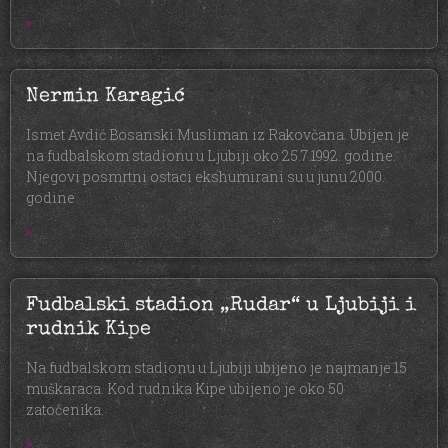
»
Nermin Karagić
Ismet Avdić Bosanski Musliman iz Rakovčana. Ubijen je
na fudbalskom stadionu u Ljubiji oko 25.7.1992. godine.
Njegovi posmrtni ostaci ekshumirani su u junu 2000.
godine
»
Fudbalski stadion „Rudar“ u Ljubiji i
rudnik Kipe
Na fudbalskom stadionu u Ljubiji ubijeno je najmanje 15
muškaraca. Kod rudnika Kipe ubijeno je oko 50
zatočenika.
»