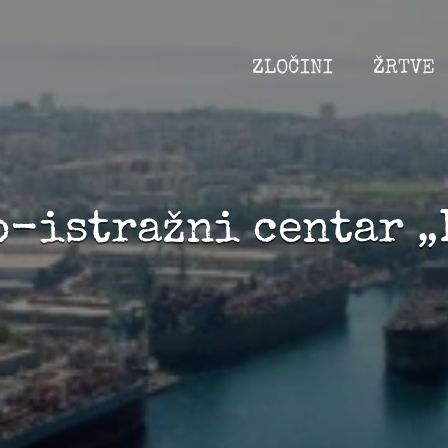
ZLOČINI
ŽRTVE
o-istražni centar „