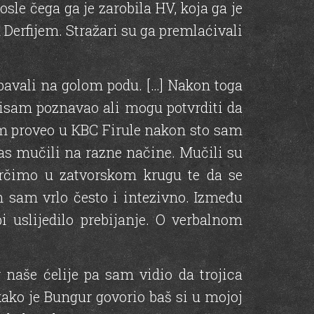
sle čega ga je zarobila HV, koja ga je
om Derfijem. Stražari su ga premlaćivali
spavali na golom podu. […] Nakon toga
 nisam poznavao ali mogu potvrditi da
sam proveo u КВС Firule nakon sto sam
 nas mučili na razne načine. Mučili su
 trčimo u zatvorskom krugu te da se
jan sam vrlo često i intezivno. Između
i uslijedilo prebijanje. О verbalnom
r naše ćelije pa sam vidio da trojica
 kako je Bungur govorio baš si u mojoj