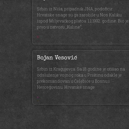
Srbin iz Niša, pripadnik JNA, podoficir.
Hrvatske snage su ga zarobile u Nos Kaliku
ispod Miljevaćkog platoa. 1.1.1992. godine. Bio je
prvo u zatvoru „Kuline“,
»
Bojan Vesović
Srbin iz Kragujevca. Sa 18 godine je otišao na
odsluženje vojnog roka u Prištinu odakle je
prekomandovan u Čelebiće u Bosnu i
Hercegovinu. Hrvatske snage
»