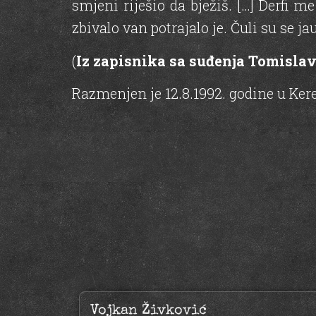
smjeni riješio da bježiš. […] Derfi m
zbivalo van potrajalo je. Čuli su se jauc
(
Iz zapisnika sa suđenja Tomislav
Razmenjen je 12.8.1992. godine u Ker
Vojkan Živković