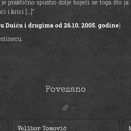
e je praktično spustio dolje bojeći se toga što j
i i krici […]“
u Duiću i drugima od 26.10. 2005. godine
)
estinecu.
Povezano
Velibor Tomović