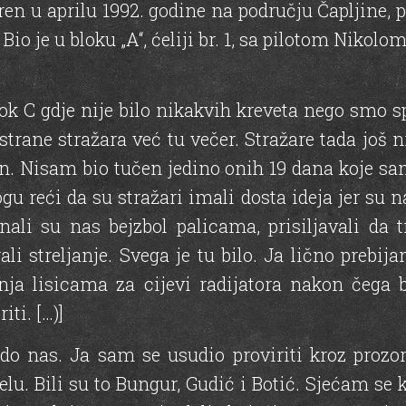
ren u aprilu 1992. godine na području Čapljine, po
Bio je u bloku „A“, ćeliji br. 1, sa pilotom Nikol
lоk С gdje nije bilo nikakvih kreveta nego smo 
 strane stražara već tu večer. Stražare tada još
dan. Nisam biо tučen jedino onih 19 dana koje 
ogu reći da su stražari imali dosta ideja jer su
inali su nas bejzbol palicama, prisiljavali da
li streljanje. Svega је tu bilo. Ја lično prebi
nja lisicama za cijevi radijatora nakon čega b
ti. […)]
 do nas. Ja sam se usudio proviriti kroz prozo
lu. Bili su to Bungur, Gudić i Botić. Sjećam se