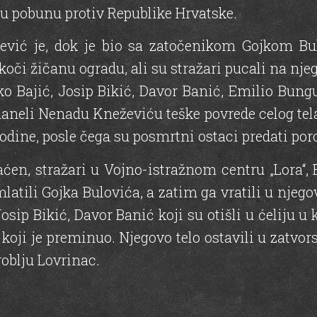
nu pobunu protiv Republike Hrvatske.
žević je, dok je bio sa zatočenikom Gojkom Bul
oči žičanu ogradu, ali su stražari pucali na njeg
ko Bajić, Josip Bikić, Davor Banić, Emilio Bung
 naneli Nenadu Kneževiću teške povrede celog tel
odine, posle čega su posmrtni ostaci predati poro
en, stražari u Vojno-istražnom centru „Lora“,
latili Gojka Bulovića, a zatim ga vratili u njego
osip Bikić, Davor Banić koji su otišli u ćeliju u 
koji je preminuo. Njegovo telo ostavili u zatv
roblju Lovrinac.