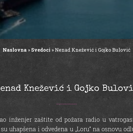
Naslovna
»
Svedoci
»
Nenad Knežević i Gojko Bulović
enad Knežević i Gojko Bulov
kao inženjer zaštite od požara radio u vatrogas
 su uhapšena i odvedena u „Loru“ na osnovu od