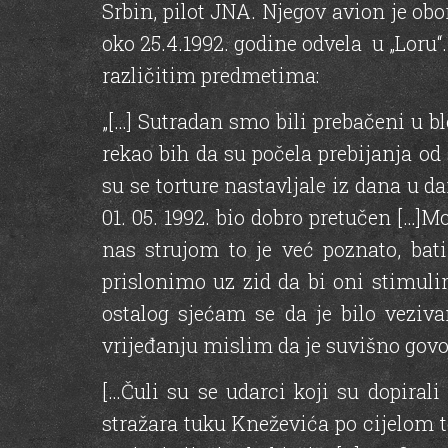
Srbin, pilot JNA. Njegov avion je obo
oko 25.4.1992. godine odvela u „Loru“. 
različitim predmetima:
„[…] Sutradan smo bili prebačeni u b
rekao bih da su počela prebijanja od
su se torture nastavljale iz dana u 
01. 05. 1992. biо dobro pretučen […]M
nas strujom to је već poznato, bat
prislonimo uz zid da bi oni stimulira
ostalog sjećam se da је bilo veziva
vrijeđanju mislim da је suvišno govori
[…Čuli su se udarci koji su dopirali
stražara tuku Kneževića po cijelom te