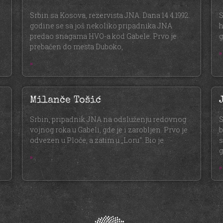
Srbin sa Kosova, rezervista JNA. Dana 14.4.1992.
S
godine se sa još nekoliko pripadnika JNA
h
predao snagama HVO-a kod Gabele. Prvo je
g
prebačen do mesta Duboko,
»
»
Milanče Tošić
Srbin, pripadnik JNA na odsluženju redovnog
S
vojnog roka u Gabeli, gde je i zarobljen. Prvo je
b
odvezen u Ploče, a zatim u „Loru“. Bio je
s
g
»
»