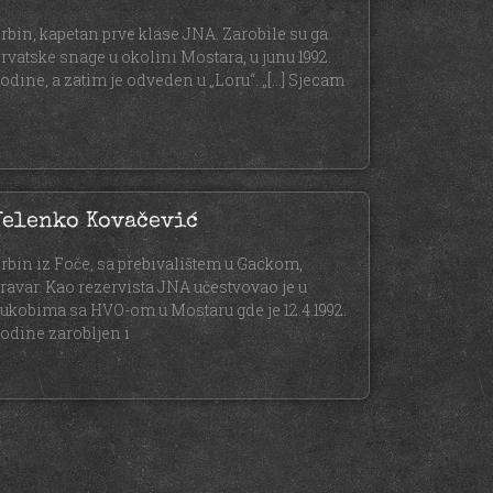
rbin, kapetan prve klase JNA. Zarobile su ga
rvatske snage u okolini Mostara, u junu 1992.
odine, a zatim je odveden u „Loru“. „[…] Sjecam
Jelenko Kovačević
rbin iz Foče, sa prebivalištem u Gackom,
ravar. Kao rezervista JNA učestvovao je u
ukobima sa HVO-om u Mostaru gde je 12.4.1992.
odine zarobljen i