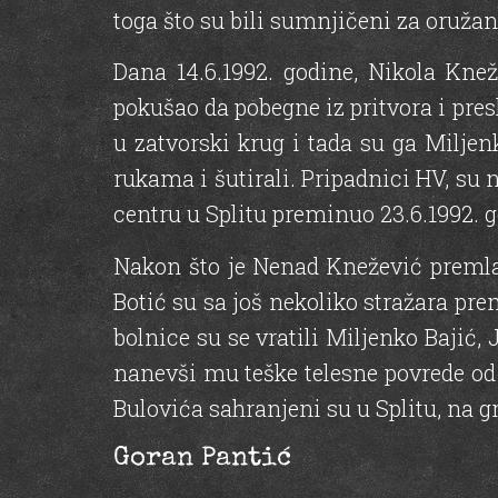
toga što su bili sumnjičeni za oruža
Dana 14.6.1992. godine, Nikola Kne
pokušao da pobegne iz pritvora i presk
u zatvorski krug i tada su ga Miljen
rukama i šutirali. Pripadnici HV, su
centru u Splitu preminuo 23.6.1992. g
Nakon što je Nenad Knežević premlać
Botić su sa još nekoliko stražara prem
bolnice su se vratili Miljenko Bajić, J
nanevši mu teške telesne povrede od 
Bulovića sahranjeni su u Splitu, na g
Goran Pantić