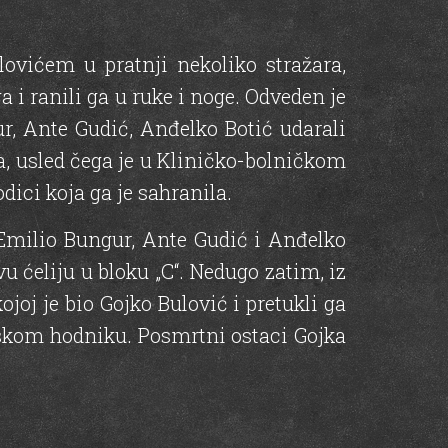
ovićem u pratnji nekoliko stražara,
a i ranili ga u ruke i noge. Odveden je
ur, Ante Gudić, Anđelko Botić udarali
a, usled čega je u Kliničko-bolničkom
dici koja ga je sahranila.
 Emilio Bungur, Ante Gudić i Anđelko
vu ćeliju u bloku „C“. Nedugo zatim, iz
kojoj je bio Gojko Bulović i pretukli ga
orskom hodniku. Posmrtni ostaci Gojka