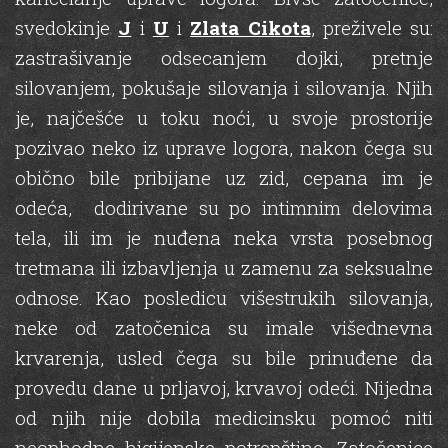
svedokinje
J
i
U
i
Zlata Cikota
, preživele su:
zastrašivanje odsecanjem dojki, pretnje
silovanjem, pokušaje silovanja i silovanja. Njih
je, najčešće u toku noći, u svoje prostorije
pozivao neko iz uprave logora, nakon čega su
obično bile pribijane uz zid, cepana im je
odeća, dodirivane su po intimnim delovima
tela, ili im je nuđena neka vrsta posebnog
tretmana ili izbavljenja u zamenu za seksualne
odnose. Kao posledicu višestrukih silovanja,
neke od zatočenica su imale višednevna
krvarenja, usled čega su bile prinuđene da
provedu dane u prljavoj, krvavoj odeći. Nijedna
od njih nije dobila medicinsku pomoć niti
neophodne higijenske potrepštine. Zatočenice