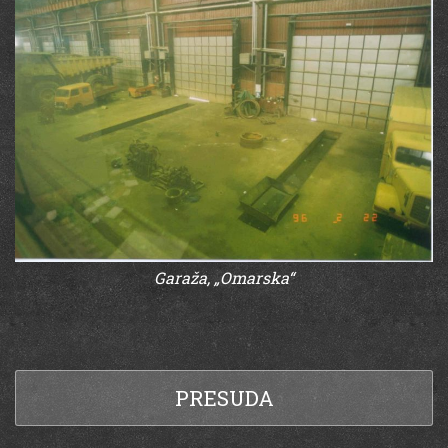
Garaža, „Omarska“
PRESUDA