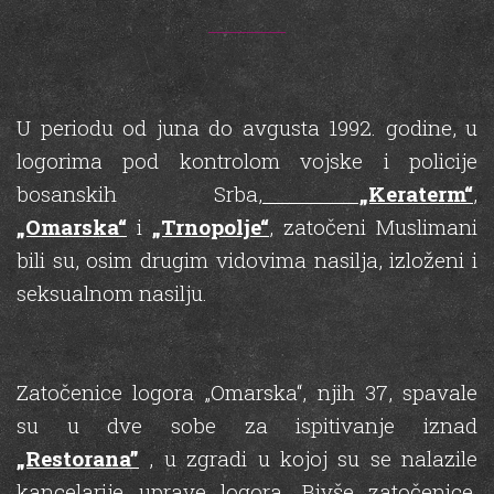
U periodu od juna do avgusta 1992. godine, u
logorima pod kontrolom vojske i policije
bosanskih Srba,
„Keraterm“
,
„Omarska“
i
„Trnopolje“
, zatočeni Muslimani
bili su, osim drugim vidovima nasilja, izloženi i
seksualnom nasilju.
Zatočenice logora „Omarska“, njih 37, spavale
su u dve sobe za ispitivanje iznad
„Restorana”
, u zgradi u kojoj su se nalazile
kancelarije uprave logora. Bivše zatočenice,