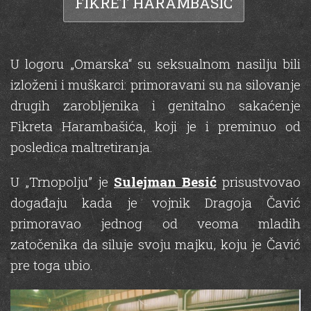
FIKRET HARAMBAŠIĆ
U logoru „Omarska“ su seksualnom nasilju bili
izloženi i muškarci: primoravani su na silovanje
drugih zarobljenika i genitalno sakaćenje
Fikreta Harambašića, koji je i preminuo od
posledica maltretiranja.
U „Trnopolju” je
Sulejman Besić
prisustvovao
događaju kada je vojnik Dragoja Čavić
primoravao jednog od veoma mladih
zatočenika da siluje svoju majku, koju je Čavić
pre toga ubio.