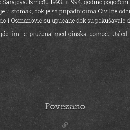
Sarajeva. Između 1993. i 1994. godine pogođen
 u stomak, dok je sa pripadnicima Civilne odbr
undo i Osmanović su upucane dok su pokušavale 
gde im je pružena medicinska pomoć. Usled p
Povezano