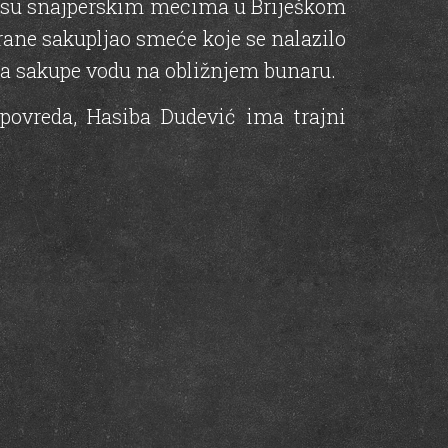
i su snajperskim mecima u Briješkom
ane sakupljao smeće koje se nalazilo
da sakupe vodu na obližnjem bunaru.
ovreda, Hasiba Dudević ima trajni