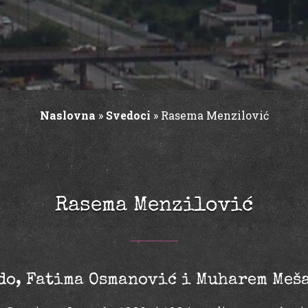
Naslovna
»
Svedoci
»
Rasema Menzilović
Rasema Menzilović
do, Fatima Osmanović i Muharem Meš