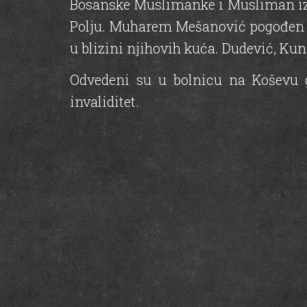
Bosanske Muslimanke i Musliman iz 
Polju. Muharem Mešanović pogođen je
u blizini njihovih kuća. Dudević, K
Odvedeni su u bolnicu na Koševu 
invaliditet.