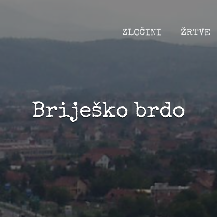
ZLOČINI
ŽRTVE
Briješko brdo