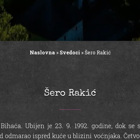
Naslovna
»
Svedoci
»
Šero Rakić
Šero Rakić
ihaća. Ubijen je 23. 9. 1992. godine, dok se 
rad odmarao ispred kuće u blizini voćnjaka. Čet