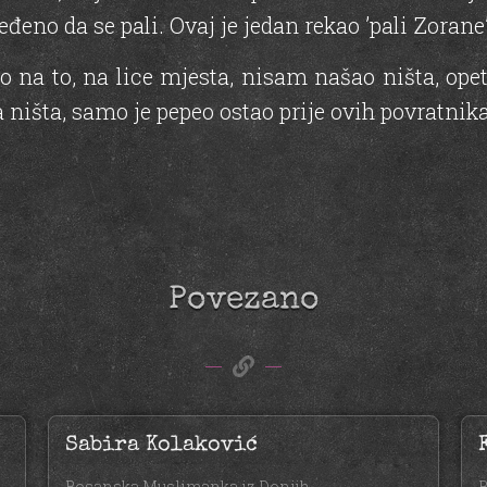
ređeno da se pali. Ovaj je jedan rekao ’pali Zorane’
tno na to, na lice mjesta, nisam našao ništa, op
 ništa, samo je pepeo ostao prije ovih povratnika
Povezano
Sabira Kolaković
Bosanska Muslimanka iz Donjih
B