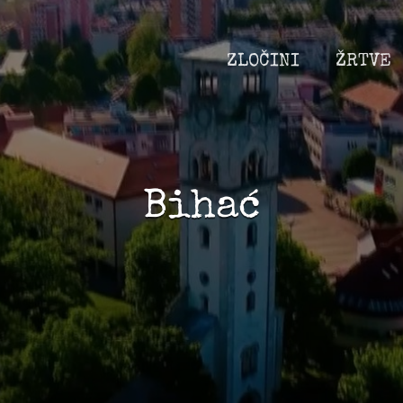
ZLOČINI
ŽRTVE
Bihać