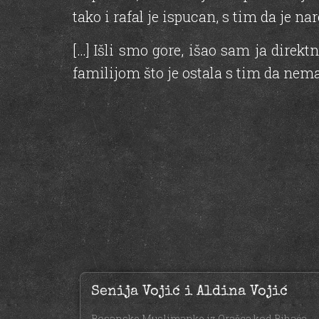
tako i rafal je ispucan, s tim da je na
[…] Išli smo gore, išao sam ja direk
familijom što je ostala s tim da nema
Senija Vojić i Aldina Vojić
Bosanske Muslimanke iz Orašca kod Bihaća,