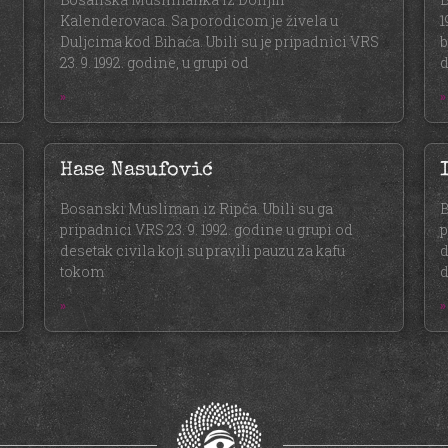
Kalenderovaca. Sa porodicom je živela u
1
Duljcima kod Bihaća. Ubili su je pripadnici VRS
b
23. 9. 1992. godine, u grupi od
d
»
»
Hase Nasufović
Bosanski Musliman iz Ripča. Ubili su ga
B
pripadnici VRS 23. 9. 1992. godine u grupi od
p
desetak civila koji su pravili pauzu za kafu
d
tokom
»
»