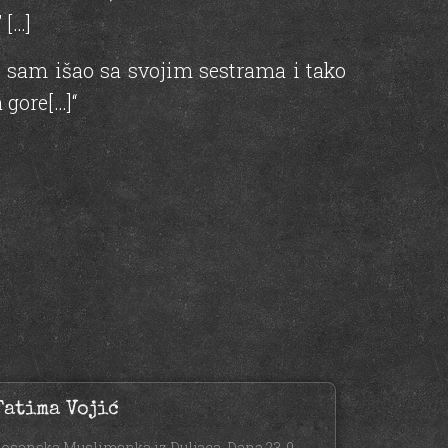
 […]
et sam išao sa svojim sestrama i tako
 gore[…]“
Fatima Vojić
osanska Muslimanka iz Duljaca. Dana 23. 9.