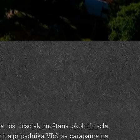
sa još desetak meštana okolnih sela
vorica pripadnika VRS, sa čarapama na