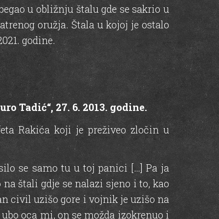
begao u obližnju štalu gde se sakrio u
trenog oružja. Štala u kojoj je ostalo
2021. godine.
o Tadić“, 27. 6. 2013. godine.
ta Rakića koji je preživeo zločin u
esilo se samo tu u toj panici […] Pa ja
 na štali gdje se nalazi sjeno i to, kao
an civil uzišo gore i vojnik je uzišo na
je ubo oca mi, on se možda izokrenuo i