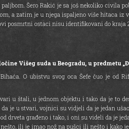
aljbom. Šero Rakić je sa još nekoliko civila po
, a zatim je u njega ispaljeno više hitaca iz va
ovi posmrtni ostaci nisu identifikovani do kraja 
očine Višeg suda u Beogradu, u predmetu „Đur
ihaća. O ubistvu svog oca Šefe čuo je od Rife
stvari u štali, u jednom objektu i tako da je to d
da je u stvari, vojnici su vidjeli da je jedan ušao
 od drveta građeno i tako, i oni su videli da je jed
nešto, ili je imao nož na pušci ili nešto i kako 