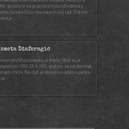
992. godine je sa grupom civila odvedena u
erbu šljiva u Duljcima na prisilni rad. Tokom
ana je
Ismeta Džaferagić
osanska Muslimanka iz Ripča. Ubili su je
ripadnici VRS 23. 9. 1992. godine, sa još desetak
rugih civila. Na njih je otvorena rafalna paljba
dok