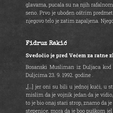
glavama, pucala su na njih rafalnom p
seno. Prvo je uboden oštrim predmetom
njegovo telo je zatim zapaljena. Njeg
Fidruz Rakić
Svedočio je pred Većem za ratne zl
Bosanski Musliman iz Duljaca kod B
Duljcima 23. 9. 1992. godine .
„[…] jer oni su bili u jednoj kući, u 
mislim da je vojnik jedan da je vidio, 
to je bio onaj stari strop, znamo da je
stepenice, mora da je boo puškom jel 