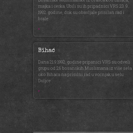
majka i ćerka. Ubili su ih pripadnici VRS 23. 9.
1992. godine, dok su obavljale prisilan rad i
brale
»
Bihać
Dana 21.9.1992. godine pripanici VRS su odveli
grupu od 26 bosanskih Muslimana iz više sela
oko Bihaća na prisilni rad u voćnjak u selu
Duljce.
»