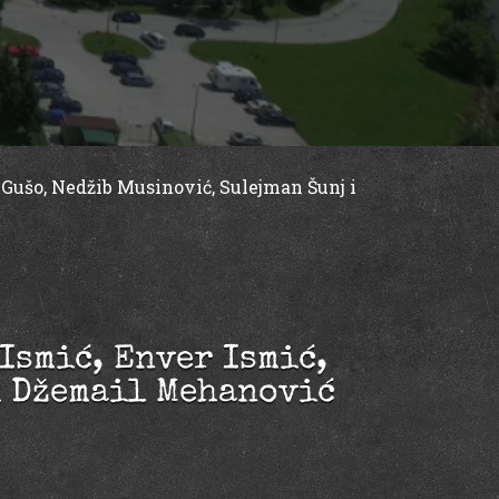
a Gušo, Nedžib Musinović, Sulejman Šunj i
 Ismić, Enver Ismić,
i Džemail Mehanović