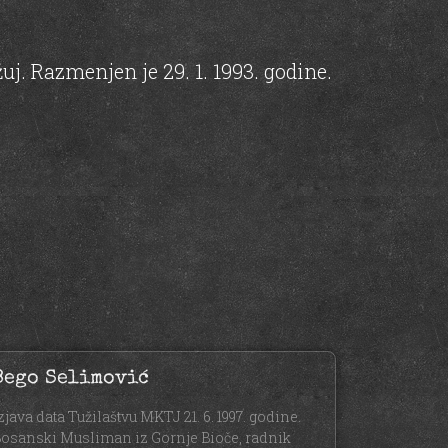
žuj. Razmenjen je 29. 1. 1993. godine.
Bego Selimović
zjava data Tužilaštvu MKTJ 21. 6. 1997. godine.
osanski Musliman iz Gornje Bioče, radnik