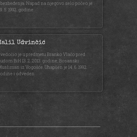
bezbeđenja. Napad na njegovo selo počeo je
9. 5. 1992. godine.
Halil Udvinčić
vedočio je u predmetu Branko Vlačo pred
udom BiH 13. 2. 2013. godine. Bosanski
usliman iz Vogošće. Uhapšen je 14. 6. 1992.
odine i odveden