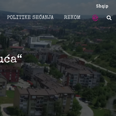
Shqip
POLITIKE SEĆANJA
REKOM
uća“