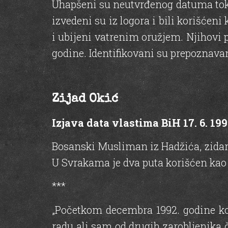
Uhapšeni su neutvrđenog datuma tokom 
izvedeni su iz logora i bili korišćeni
i ubijeni vatrenim oružjem. Njihovi
godine. Identifikovani su prepoznav
Zijad Okić
Izjava data vlastima BiH 17. 6. 199
Bosanski Musliman iz Hadžića, zidar. 
U Svrakama je dva puta korišćen kao ž
***
„Početkom decembra 1992. godine kod
radu ali sam od drugih zarobljenika č