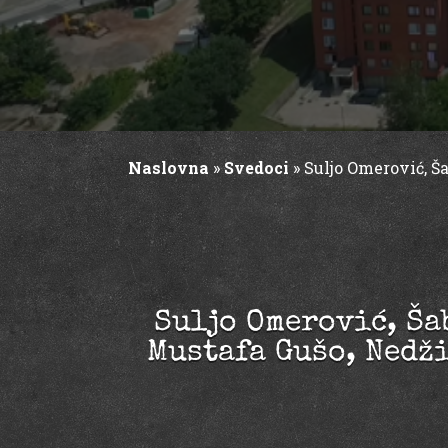
Naslovna
»
Svedoci
»
Suljo Omerović, Ša
Suljo Omerović, Šab
Mustafa Gušo, Nedž