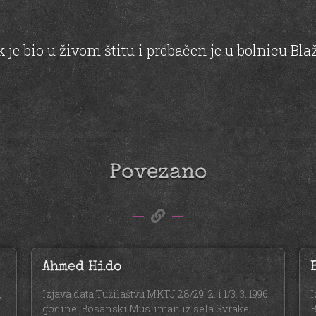
k je bio u živom štitu i prebačen je u bolnicu Bla
Povezano
Ahmed Hido
,
Izjava data Tužilaštvu MKTJ 28/29. 2. i 1/3. 3. 1996.
I
godine. Bosanski Musliman iz sela Svrake,
B