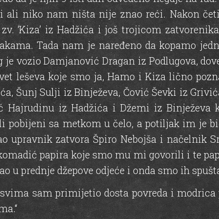
ili ali niko nam ništa nije znao reći. Nakon č
. ‘Kiza’ iz Hadžića i još trojicom zatvorenika
rakama. Tada nam je naređeno da kopamo jednu
 je vozio Damjanović Dragan iz Podlugova, dove
et leševa koje smo ja, Hamo i Kiza lično poznav
, Šunj Sulji iz Binježeva, Čović Ševki iz Grivić
ć Hajrudinu iz Hadžića i Džemi iz Binježeva
i pobijeni sa metkom u čelo, a potiljak im je bi
šao upravnik zatvora Špiro Nebojša i načelnik S
komadić papira koje smo mu mi govorili i te p
 u prednje džepove odjeće i onda smo ih spuštal
vima sam primijetio dosta povreda i modrica po 
ma.“