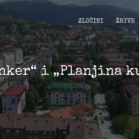
ZLOČINI
ŽRTVE
nker“ i „Planjina k