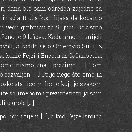
etiri dana bio sam određen zajedno sa
 iz sela Bioča kod Ilijaša da kopamo
 veću grobnicu za 9 ljudi. Dok smo
ženo je 9 leševa. Kada smo ih snijeli
ali, a radilo se o Omerović Sulji iz
a, Ismić Fejzi i Enveru iz Gačanovića,
 kome nismo znali prezime. […] Tom
o razvaljen. […] Prije nego što smo ih
rpske stanice milicije koji je svakom
apire sa imenom i prezimenom ja sam
i u grob. […]
licu i tijelu […], a kod Fejze Ismića