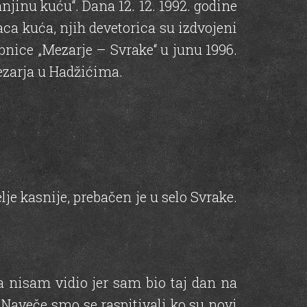
njinu kuću“. Dana 12. 12. 1992. godine
vaca kuća, njih devetorica su izdvojeni
nice „Mezarje – Svrake“ u junu 1996.
ezarja u Hadžićima.
je kasnije, prebačen je u selo Svrake.
a nisam vidio jer sam bio taj dan na
. Naveče smo se raspitivali ko su novi