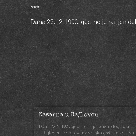
***
Dana 23. 12. 1992. godine je ranjen do
Kasarna u Rajlovcu
Dana 22. 2. 1992. godine ili približno tog datuma
u Rajlovcu je osnovana srpska opština koju su