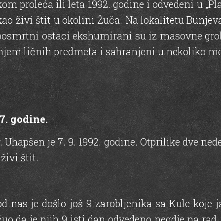
proleća ili leta 1992. godine i odvedeni u „Pla
 kao živi štit u okolini Žuča. Na lokalitetu Bunje
 posmrtni ostaci ekshumirani su iz masovne grob
anjem ličnih predmeta i sahranjeni u nekoliko m
7. godine.
Uhapšen je 7. 9. 1992. godine. Otprilike dve nedel
ivi štit.
 nas je došlo još 9 zarobljenika sa Kule koje j
uo da je njih 9 isti dan odvedeno negdje na rad