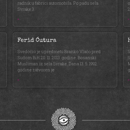
radnik u fabrici automobila. Po padu sela
o
Svrake 3.
2
»
»
Ferid Ćutura
Svedočio je u predmetu Branko Vlačo pred
S
Sudom BiH 20. 11. 2013. godine. Bosanski
S
Musliman iz sela Svrake. Dana 13. 5. 1992.
M
godine zatvoren je
g
»
»