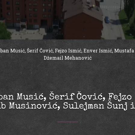
ban Musić, Šerif Čović, Fejzo Ismić, Enver Ismić, Mustaf
Džemail Mehanović
an Musić, Šerif Čović, Fejzo
ib Musinović, Sulejman Šunj 