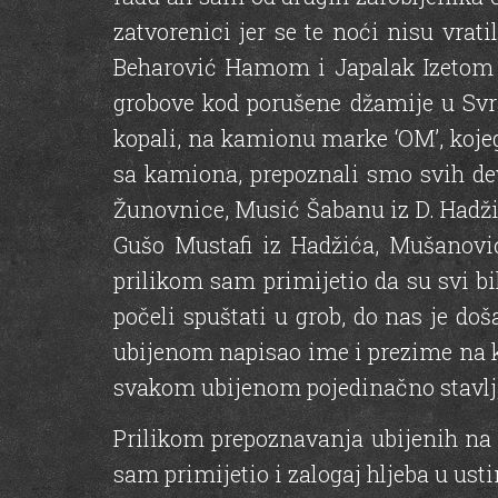
zatvorenici jer se te noći nisu vrat
Beharović Hamom i Japalak Izetom zv
grobove kod porušene džamije u Sv
kopali, na kamionu marke ‘OM’, kojeg
sa kamiona, prepoznali smo svih dev
Žunovnice, Musić Šabanu iz D. Hadžića
Gušo Mustafi iz Hadžića, Mušanovi
prilikom sam primijetio da su svi bil
počeli spuštati u grob, do nas je do
ubijenom napisao ime i prezime na 
svakom ubijenom pojedinačno stavljao
Prilikom prepoznavanja ubijenih na s
sam primijetio i zalogaj hljeba u usti