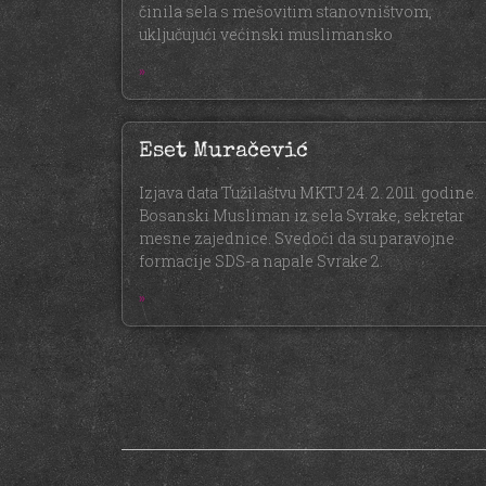
činila sela s mešovitim stanovništvom,
uključujući većinski muslimansko
»
Eset Muračević
Izjava data Tužilaštvu MKTJ 24. 2. 2011. godine.
Bosanski Musliman iz sela Svrake, sekretar
mesne zajednice. Svedoči da su paravojne
formacije SDS-a napale Svrake 2.
»