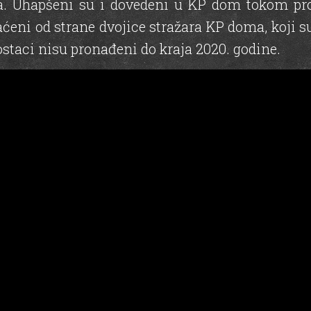
. Uhapšeni su i dovedeni u KP dom tokom pro
ćeni od strane dvojice stražara KP doma, koji su 
ostaci nisu pronađeni do kraja 2020. godine.