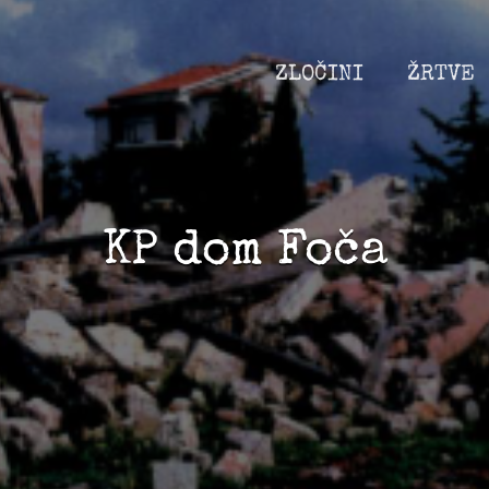
ZLOČINI
ŽRTVE
KP dom Foča