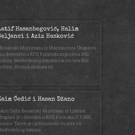
Latif Hasanbegović, Halim
Seljanci i Aziz Hasković
osanski Muslimani iz Marinkovića. Uhapšeni
u i dovedeni u KPD Foča tokom proleća 1992.
odine. Neutvrđenog datuma tokom leta 1992.
odine, dvojica stražara su
Zaim Ćedić i Hasan Džano
aim Ćedić Bosanski Musliman iz Ljubine.
hapšen je i doveden u KPD Foča oko 17.5.1992.
odine. Tučen je i primoravan da jede so.
eutvrđenog datuma