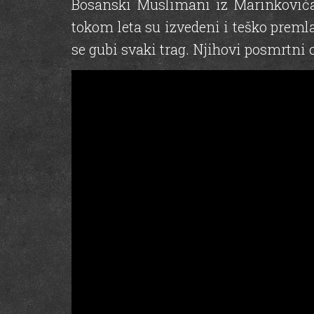
Bosanski Muslimani iz Marinkovića
tokom leta su izvedeni i teško premla
se gubi svaki trag. Njihovi posmrtni 