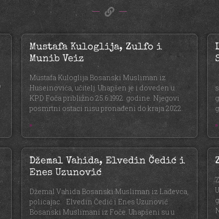
Mustafa Kuloglija, Zulfo i
Munib Veiz
Mustafa Kuloglija Bosanski Musliman iz
B
D
Huseinovića, učitelj. Uhapšen je i doveden u
s
KPD Foča približno 25.6.1992. godine. Njegovi
g
posmrtni ostaci nisu pronađeni do kraja 2022.
g
»
»
Džemal Vahida, Elvedin Čedić i
Enes Uzunović
n
Z
U
Džemal Vahida Bosanski Musliman iz Lađevca,
.
g
policajac. Elvedin Čedić i Enes Uzunović
N
Bosanski Muslimani iz Foče. Uhapšeni su u