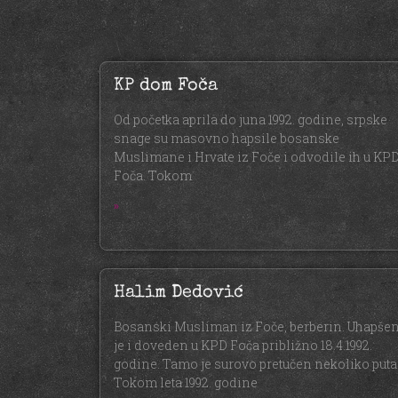
KP dom Foča
Od početka aprila do juna 1992. godine, srpske
snage su masovno hapsile bosanske
Muslimane i Hrvate iz Foče i odvodile ih u KP
Foča. Tokom
»
Halim Dedović
Bosanski Musliman iz Foče, berberin. Uhapše
je i doveden u KPD Foča približno 18.4.1992.
godine. Tamo je surovo pretučen nekoliko puta
Tokom leta 1992. godine