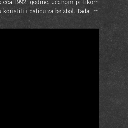
leća 1992. godine. Jednom prilikom
koristili i palicu za bejzbol. Tada im