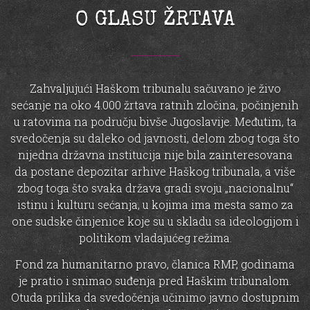
O GLASU ŽRTAVA
Zahvaljujući Haškom tribunalu sačuvano je živo
sećanje na oko 4.000 žrtava ratnih zločina, počinjenih
u ratovima na području bivše Jugoslavije. Međutim, ta
svedočenja su daleko od javnosti, delom zbog toga što
nijedna državna institucija nije bila zainteresovana
da postane depozitar arhive Haškog tribunala, a više
zbog toga što svaka država gradi svoju „nacionalnu“
istinu i kulturu sećanja, u kojima ima mesta samo za
one sudske činjenice koje su u skladu sa ideologijom i
politikom vladajućeg režima.
Fond za humanitarno pravo, članica RMP, godinama
je pratio i snimao suđenja pred Haškim tribunalom.
Otuda prilika da svedočenja učinimo javno dostupnim