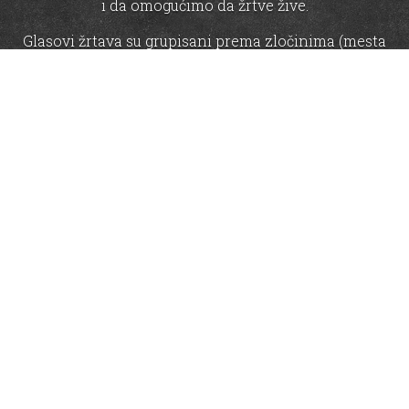
i da omogućimo da žrtve žive.
Glasovi žrtava su grupisani prema zločinima (mesta
zatočenja, ubistva, seksualno nasilje i nestanci), a u
okviru svake grupe postoji više događaja vezanih za
lokacije na kojima su počinjeni ratni zločini. Svaki od
događaja predstavljen je na osnovu sudskih
dokumenata, kroz sažetak, a dopunjen skraćenim
video prikazom svedočenja samih žrtava, onih koji su
zločinima prisustvovali ili članova njihovih porodica,
odnosno izjavama i dokaznim predmetima.
Zločini