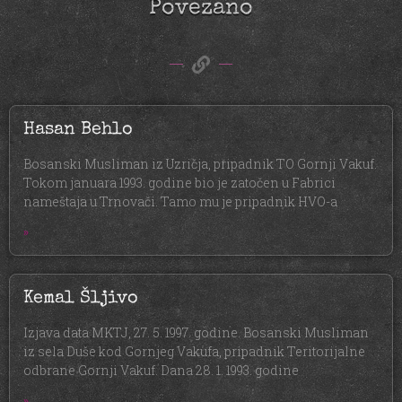
Povezano
Hasan Behlo
Bosanski Musliman iz Uzričja, pripadnik TO Gornji Vakuf.
Tokom januara 1993. godine bio je zatočen u Fabrici
nameštaja u Trnovači. Tamo mu je pripadnik HVO-a
»
Kemal Šljivo
Izjava data MKTJ, 27. 5. 1997. godine. Bosanski Musliman
iz sela Duše kod Gornjeg Vakufa, pripadnik Teritorijalne
odbrane Gornji Vakuf. Dana 28. 1. 1993. godine
»