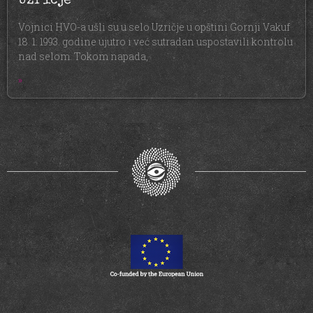
Uzričje
Vojnici HVO-a ušli su u selo Uzričje u opštini Gornji Vakuf
18. 1. 1993. godine ujutro i već sutradan uspostavili kontrolu
nad selom. Tokom napada,
»