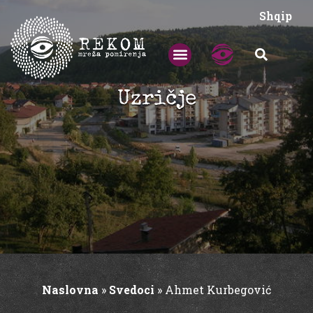
Shqip
Uzričje
Naslovna
»
Svedoci
»
Ahmet Kurbegović