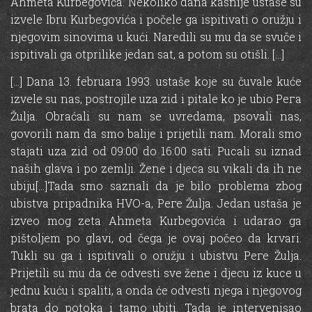
Ahmeta Kurbegovića. Nekoliko dana kasnije ustaše su
izvele Ibru Kurbegovića i počele ga ispitivati о oružju i
njegovim sinovima u kući. Naredili su mu da se svuče i
ispitivali ga otprilike jedan sat, а potom su otišli. […]
[…] Dana 13. februara 1993. ustaše koje su čuvale kuće
izvele su nas, postrojile uza zid i pitale ko је ubio Рега
Žulja. Obraćali su nam se uvredama, psovali nas,
govorili nam da smo balije i prijetili nam. Morali smo
stajati uza zid od 09:00 do 16:00 sati. Pucali su iznad
naših glava i ро zemlji. Žene i djeca su vikali da ih ne
ubiju[…]Tada smo saznali da је bilo problema zbog
ubistva pripadnika НVО-а, Реге Žulja. Jedan ustaša је
izveo mog zeta Ahmeta Kurbegovića i udarao ga
pištoljem ро glavi, od čega је ovaj роčео da krvari.
Tukli su ga i ispitivali о oružju i ubistvu Реге Žulja.
Prijetili su mu da ćе odvesti sve žene i djecu iz kuce u
jednu kuću i spaliti, а onda ćе odvesti njega i njegovog
brata do potoka i tamo ubiti. Tada је intervenisao