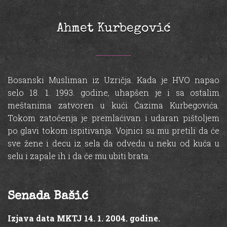
Ahmet Kurbegović
Bosanski Musliman iz Uzričja. Kada je HVO napao
selo 18. 1. 1993. godine, uhapšen je i sa ostalim
meštanima zatvoren u kući Ćazima Kurbegovića.
Tokom zatočenja je premlaćivan i udaran pištoljem
po glavi tokom ispitivanja. Vojnici su mu pretili da će
sve žene i decu iz sela da odvedu u neku od kuća u
selu i zapale ih i da će mu ubiti brata.
Senada Bašić
Izjava data MKTJ 14. 1. 2004. godine.