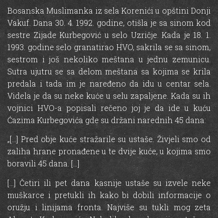
Bosanska Muslimanka iz sela Korenići u opštini Donji
Vakuf. Dana 30. 4. 1992. godine, otišla je sa sinom kod
sestre Zijade Kurbegović u selo Uzričje. Kada je 18. 1.
1993. godine selo granatirao HVO, sakrila se sa sinom,
sestrom i još nekoliko meštana u jednu zemunicu.
Sutra ujutru se sa delom meštana sa kojima se krila
predala i tada im je naređeno da idu u centar sela.
Videla je da su neke kuće u selu zapaljene. Kada su ih
vojnici HVO-a popisali rečeno joj je da ide u kuću
Ćazima Kurbegovića gde su držani narednih 45 dana:
„[…] Pred оbје kuće stražarile su ustaše. Živjeli smo od
zaliha hrane pronađene u te dvije kuće, u kojima smo
boravili 45 dana. […]
[…] Četiri ili pet dana kasnije ustaše su izvele neke
muškarce i pretukli ih kako bi dobili informacije о
oružju i linijama fronta. Najviše su tukli mog zeta