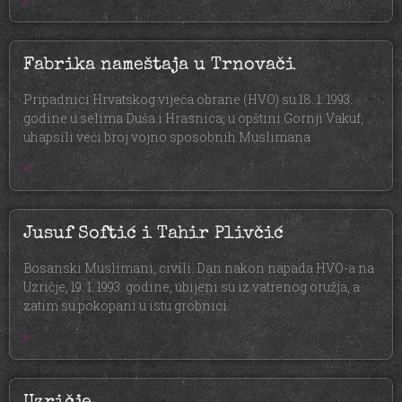
Fabrika nameštaja u Trnovači
Pripadnici Hrvatskog vijeća obrane (HVO) su 18. 1. 1993.
godine u selima Duša i Hrasnica, u opštini Gornji Vakuf,
uhapsili veći broj vojno sposobnih Muslimana
»
Jusuf Softić i Tahir Plivčić
Bosanski Muslimani, civili. Dan nakon napada HVO-a na
Uzričje, 19. 1. 1993. godine, ubijeni su iz vatrenog oružja, a
zatim su pokopani u istu grobnici.
»