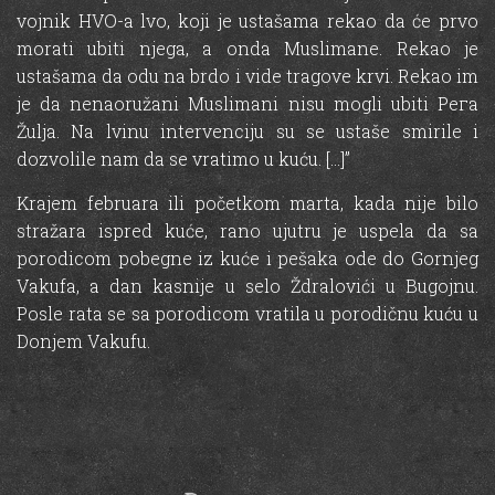
vojnik НVО-а lvo, koji је ustašama rekao da ćе prvo
morati ubiti njega, а onda Muslimane. Rekao је
ustašama da odu na brdo i vide tragove krvi. Rekao im
је da nenaoružani Muslimani nisu mogli ubiti Рега
Žulja. Na lvinu intervenciju su se ustaše smirile i
dozvolile nam da se vratimo u kuću. […]”
Krajem februara ili početkom marta, kada nije bilo
stražara ispred kuće, rano ujutru je uspela da sa
porodicom pobegne iz kuće i pešaka ode do Gornjeg
Vakufa, a dan kasnije u selo Ždralovići u Bugojnu.
Posle rata se sa porodicom vratila u porodičnu kuću u
Donjem Vakufu.