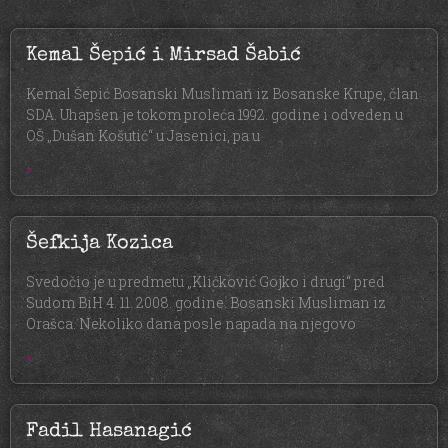
Kemal Šepić i Mirsad Šabić
Kemal Šepić Bosanski Musliman iz Bosanske Krupe, član
SDA. Uhapšen je tokom proleća 1992. godine i odveden u
OŠ „Dušan Košutić“ u Jasenici, pa u
»
Šefkija Kozica
Svedočio je u predmetu „Kličković Gojko i drugi“ pred
Sudom BiH 4. 11. 2008. godine. Bosanski Musliman iz
Orašca. Nekoliko dana posle napada na njegovo
»
Fadil Hasanagić