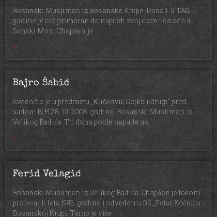
Bosanski Musliman iz Bosanske Krupe. Dana 1. 5. 1992.
godine je bio primoran da napusti svoj dom i da ode u
Sanski Most. Uhapšen je
»
Bajro Šabić
Svedočio je u predmetu „Kličković Gojko i drugi“ pred
sudom BiH 28. 10. 2008. godine. Bosanski Musliman iz
Velikog Badića. Tri dana posle napada na
»
Ferid Velagić
Bosanski Musliman iz Velikog Badića. Uhapšen je tokom
proleća ili leta 1992. godine i odveden u OŠ „Petar Kočić“ u
Bosanskoj Krupi. Tamo je više