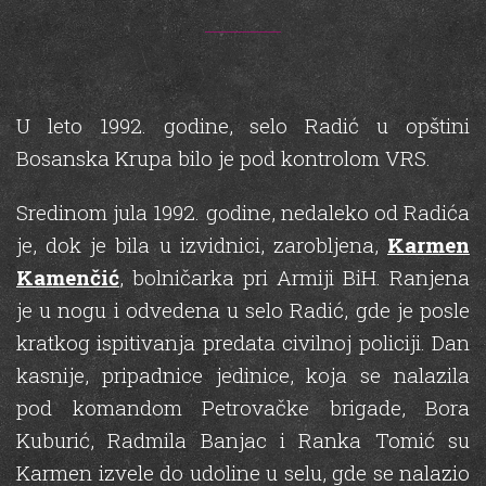
U leto 1992. godine, selo Radić u opštini
Bosanska Krupa bilo je pod kontrolom VRS.
Sredinom jula 1992. godine, nedaleko od Radića
je, dok je bila u izvidnici, zarobljena,
Karmen
Kamenčić
, bolničarka pri Armiji BiH. Ranjena
je u nogu i odvedena u selo Radić, gde je posle
kratkog ispitivanja predata civilnoj policiji. Dan
kasnije, pripadnice jedinice, koja se nalazila
pod komandom Petrovačke brigade, Bora
Kuburić, Radmila Banjac i Ranka Tomić su
Karmen izvele do udoline u selu, gde se nalazio