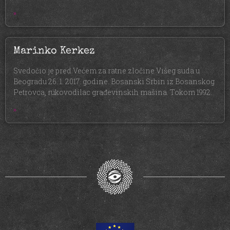
»
Marinko Kerkez
Svedočio je pred Većem za ratne zločine Višeg suda u
Beogradu 26. 1. 2017. godine. Bosanski Srbin iz Bosanskog
Petrovca, rukovodilac građevinskih mašina. Tokom 1992.
»