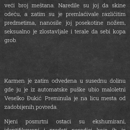
veći broj meštana. Naredile su joj da skine
odeću, a zatim su je premlaćivale različitim
predmetima, nanosile joj posekotine nožem,
seksualno je zlostavljale i terale da sebi kopa
grob.
Karmen je zatim odvedena u susednu dolinu
gde ju je iz automatske puške ubio maloletni
Veselko Đukić. Preminula je na licu mesta od
zadobijenih povreda.
Njeni posmrtni ostaci su ekshumirani,
identifikovani i predati porodici koja ih je