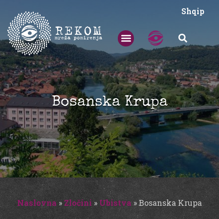
Shqip
Bosanska Krupa
Naslovna
»
Zločini
»
Ubistva
»
Bosanska Krupa