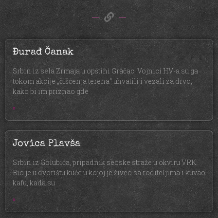
Đurađ Čanak
Srbin iz sela Zrmaja u opštini Gračac. Vojnici HV-a su ga
tokom akcije „čišćenja terena“ uhvatili i vezali za drvo,
kako bi im priznao gde
»
Jovica Plavša
Srbin iz Golubića, pripadnik seoske straže u okviru VRK.
Bio je u dvorištu kuće u kojoj je živeo sa roditeljima i kuvao
kafu, kada su
»