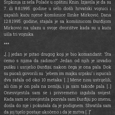
Srpkinja iz sela Polače u opštini Knin. Izjavila je da su
7. ili 8.8.1995. godine u selo došli hrvatski vojnici i
zapalili kuću njene komšinice Ilinke Mirković. Dana
12.8.1995. godine, stajala je sa komšinicom Đurđijom
Mirković na ulazu u svoje dvorištve kada su u kuću
ušla tri vojnika.
***
„[…] jedan je pitao drugog koji je bio komandant: ‘Šta
ćemo s njima da radimo?’. Jedan od njih je izvadio
pušku i usrijelio Đurđiju, nakon čega je ona pala. Dok
su pucali govorili su ‘jebem im majku srpsku’ i ispucali
dva rafala od oko 10 metaka. […] Mene nisu ustrijelili,
ali čim je on pala na zemlju, i ja sam takođe pala. […]
Onesvijestila sam se i privremeno izgubila svijest.
Kada sam se osvijestila pozvala sam Đurđiju po imenu,
došla do nje i pokušala da je podignem. Shvatila sam
da joj tijelo postaje ukočeno i da je mrtva […]”