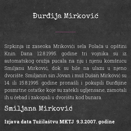
Đurđija Mirković
Srpkinja iz zaseoka Mrikovići sela Polača u opštini
Knin. Dana 12.8.1995. godine tri vojnika su iz
automatskog oružja pucala na nju i njenu komšnicu
Smiljanu Mirković, dok su bile na ulazu u njeno
dvorište. Smiljanin sin Jovan i muž Dušan Mirković su
14. ili 15.8.1995. godine pronašli i pokupili Đurđijine
posmrtne ostatke koje su zatekli ugljensane, zamotali
ih u ćebad i zakopali u dvorištu kod bunara.
Smiljana Mirković
Izjava data Tužilaštvu MKTJ 9.3.2007. godine