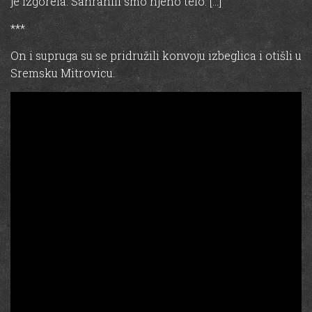
je izgorela. Sahranili smo njeno telo. […]”
***
On i supruga su se pridružili konvoju izbeglica i otišli u
Sremsku Mitrovicu.