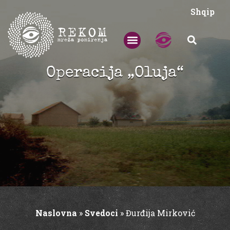
Shqip
Operacija „Oluja“
Naslovna
»
Svedoci
»
Đurđija Mirković