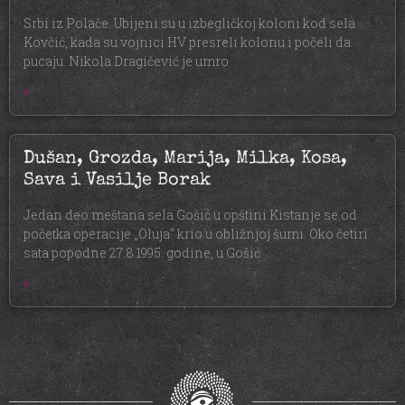
Srbi iz Polače. Ubijeni su u izbegličkoj koloni kod sela
Kovčić, kada su vojnici HV presreli kolonu i počeli da
pucaju. Nikola Dragičević je umro
»
Dušan, Grozda, Marija, Milka, Kosa,
Sava i Vasilje Borak
Jedan deo meštana sela Gošić u opštini Kistanje se od
početka operacije „Oluja“ krio u obližnjoj šumi. Oko četiri
sata popodne 27.8.1995. godine, u Gošić
»