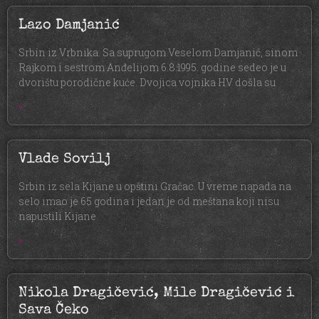
Lazo Damjanić
Srbin iz Vrbnika. Sa suprugom Veselom Damjanić, sinom
Rajkom i sestrom Anđelijom 6.8.1995. godine sedeo je u
dvorištu porodične kuće. Dvojica vojnika HV došla su
»
Vlade Sovilj
Srbin iz sela Kijane u opštini Gračac. U vreme napada na
selo imao je 65 godina i jedan je od meštana koji nisu
napustili Kijane
»
Nikola Dragičević, Mile Dragičević i
Sava Čeko