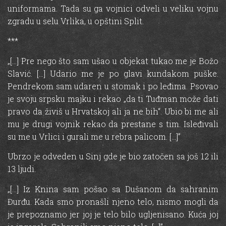
uniformama. Tada su ga vojnici odveli u veliku vojnu
zgradu u selu Vrlika, u opštini Split.
***
„[…] Pre nego što sam ušao u objekat tukao me je Božo
Slavić. […] Udario me je po glavi kundakom puške.
Pendrekom sam udaren u stomak i po leđima. Psovao
je svoju srpsku majku i rekao „da ti Tuđman može dati
pravo da živiš u Hrvatskoj ali ja ne bih“. Ubio bi me ali
mu je drugi vojnik rekao da prestane s tim. Isleđivali
su me u Vrlici i gurali me u rebra palicom. […]”
Ubrzo je odveden u Sinj gde je bio zatočen sa još 12 ili
13 ljudi.
„[…] Iz Knina sam pošao sa Dušanom da sahranim
Đurđu. Kada smo pronašli njeno telo, nismo mogli da
je prepoznamo jer joj je telo bilo ugljenisano. Kuća joj