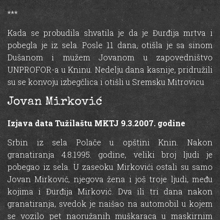
***
Kada se probudila shvatila je da je Đurđija mrtva i
pobegla je iz sela. Posle 11 dana, otišla je sa sinom
Dušanom i mužem Jovanom u zapovedništvo
UNPROFOR-a u Kninu. Nedelju dana kasnije, pridružili
su se konvoju izbegčlica i otišli u Sremsku Mitrovicu
Jovan Mirković
Izjava data Tužilaštu MKTJ 9.3.2007. godine
Srbin iz sela Polače u opštini Knin. Nakon
granatiranja 4.8.1995. godine, veliki broj ljudi je
pobegao iz sela. U zaseoku Mirkovići ostali su samo
Jovan Mirković, njegova žena i još troje ljudi, među
kojima i Đurđija Mirković. Dva ili tri dana nakon
granatiranja, svedok je naišao na automobil u kojem
se vozilo pet naoružanih muškaraca u maskirnim