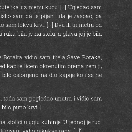
puteljka uz njenu kuću […] Ugledao sam
slio sam da je pijan i da je zaspao, pa
sam lokvu krvi. […] Dva ili tri metra od
uka bila je na stolu, a glava joj je bila
 Boraka vidio sam tijela Save Boraka,
red kapije licem okrenutim prema zemlji,
 bilo oslonjeno na dio kapije koji se ne
a, tada sam pogledao unutra i vidio sam
bilo puno krvi. […]
a stolici u uglu kuhinje. U jednoj je ruci
i nisam vidio nikakve rane. […]“