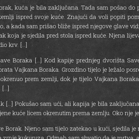
Borak, kuća je bila zaključana. Tada sam pošao do 
mlji ispred svoje kuće. Znajući da voli popiti pomi
 a kada sam prišao bliže ispred njegove glave vidio 
koja je sjedila pred stola ispred kuće. Njena lijeva r
io krv. […]
ave Boraka […] Kod kapije prednjeg dvorišta Save
rata Vajkana Boraka. Grozdino tijelo je ležalo pos
m okrenuo prem zemlji, dok je tijelo Vajkana Boraka
 […]
 […] Pokušao sam ući, ali kapija je bila zaključan
jene kuće licem okrenutim prema zemlju. Oko nje je 
 Borak. Njeno sam tijelo zatekao u kući, sjedila je n
la zrnje kukuruza. Odmah sam shvatio da je mrtva, al