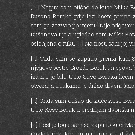
„[…] Najpre sam otišao do kuće Milke 
Dušana Boraka gdje leži licem prema ze
sam ga zazvao po imenu. Nije odgovorio,
Dušanova tijela ugledao sam Milku Borak 
oslonjena o ruku […] Na nosu sam joj vid
[…] Tada sam se zaputio prema kući S
njegove sestre Grozde Borak i njegova b
iza nje je bilo tijelo Save Boraka lice
otvara, a u rukama je držao drveni štap.
[…] Onda sam otišao do kuće Kose Borak
tijelo Kose Borak u prednjem dvorištu n
[…] Poslije toga sam se zaputio kući Mare
imala klip kukuruza, a u drugoj je drža