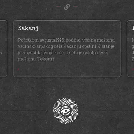
Kakanj
Početkom avgusta 1995. godine. većina meštana
N
većinski srpskog sela Kakanj u opštini Kistanje
g
im
je napustila svoje kuće. U selu je ostalo deset
d
meštana. Tokom i
Ž
»
»