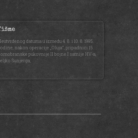
Tišme
eutvrđenog datuma u između 4. 8. i 10. 8. 1995.
odine, nakon operacije „Oluja“, pripadnici 15.
omobranske pukovnije II bojne I satnije HV-a,
eljko Šunjerga,