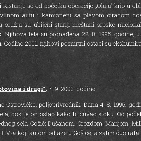
Kistanje se od početka operacije „Oluja“ krio u obl
 civilnom autu i kamionetu sa plavom ciradom d
oružja su ubijeni stariji meštani srpske nacion
ak. Njihova tela su pronađena 28. 8. 1995. godine, 
Godine 2001. njihovi posmrtni ostaci su ekshumiran
tovina i drugi“
, 7. 9. 2003. godine.
ne Ostrovičke, poljoprivrednik. Dana 4. 8. 1995. go
 sela, dok je on ostao kako bi čuvao stoku. Od poč
ednog sela Gošić: Dušanom, Grozdom, Marijom, M
ke HV-a koji autom odlaze u Gošiće, a zatim čuo rafa