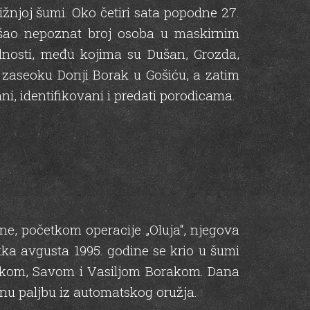
ižnjoj šumi. Oko četiri sata popodne 27.
ošao nepoznat broj osoba u maskirnim
alnosti, među kojima su Dušan, Grozda,
u zaseoku Donji Borak u Gošiću, a zatim
i, identifikovani i predati porodicama.
dine, početkom operacije „Oluja“, njegova
etka avgusta 1995. godine se krio u šumi
ilkom, Savom i Vasiljom Borakom. Dana
lnu paljbu iz automatskog oružja.