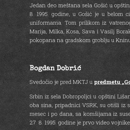
Jedan deo meštana sela Gošić u opštini 
8. 1995. godine, u Gošić je u belom
uniformama. Tom prilikom iz vatrenog 
Marija, Milka, Kosa, Sava i Vasilj Bor
pokopana na gradskom groblju u Kninu. 
Bogdan Dobrić
Svedočio je pred MKTJ u
predmetu „Go
Srbin iz sela Dobropoljci u opštini Liša
oba sina, pripadnici VSRK, su otišli iz
mesec i po dana, sa komšijama iz sus
27. 8. 1995. godine je prvo video vojni