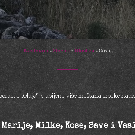
Naslovna
»
Zločini
»
Ubistva
»
Gošić
eracije „Oluja“ je ubijeno više meštana srpske nacion
Marije, Milke, Kose, Save i Vas