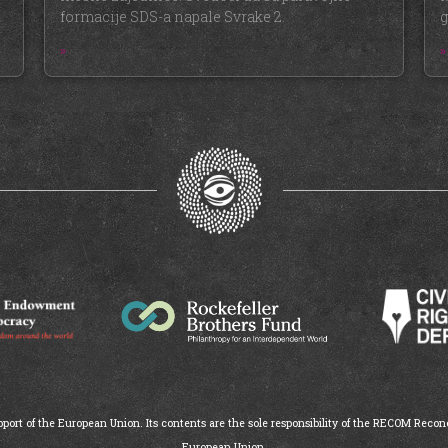
formacije SDS-a napale Svrake 2.
g
»
»
ort of the European Union. Its contents are the sole responsibility of the RECOM Reconc
European Union.