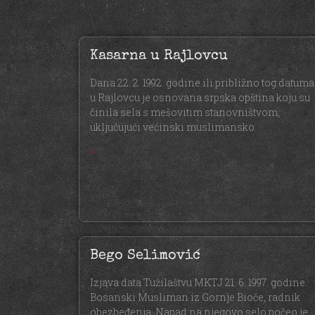
Kasarna u Rajlovcu
Dana 22. 2. 1992. godine ili približno tog datuma
u Rajlovcu je osnovana srpska opština koju su
činila sela s mešovitim stanovništvom,
uključujući većinski muslimansko
»
Bego Selimović
Izjava data Tužilaštvu MKTJ 21. 6. 1997. godine.
Bosanski Musliman iz Gornje Bioče, radnik
obezbeđenja. Napad na njegovo selo počeo je