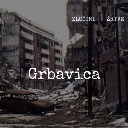
ZLOČINI
ŽRTVE
Grbavica