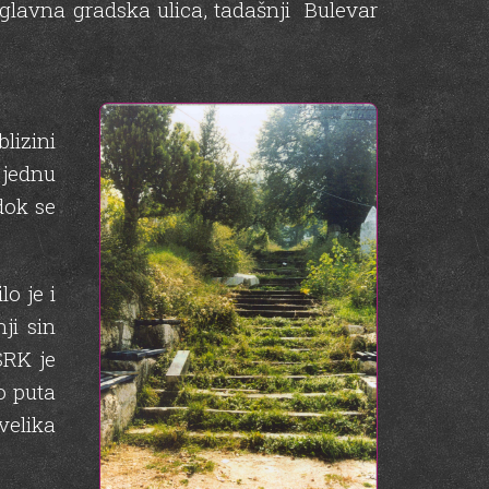
glavna gradska ulica, tadašnji Bulevar
lizini
 jednu
dok se
o je i
ji sin
SRK je
o puta
velika