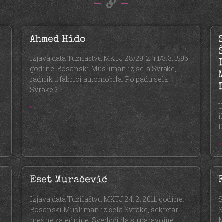
Ahmed Hido
,
Izjava data Tužilaštvu MKTJ 28/29. 2. i 1/3. 3. 1996.
godine. Bosanski Musliman iz sela Svrake,
radnik u fabrici automobila. Po padu sela
Svrake 3.
U
»
i
D
»
Eset Muračević
Izjava data Tužilaštvu MKTJ 24. 2. 2011. godine.
S
Bosanski Musliman iz sela Svrake, sekretar
S
mesne zajednice. Svedoči da su paravojne
M