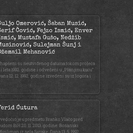
Suljo Omerović, Šaban Musić,
Šerif Čović, Fejzo Ismić, Enver
Ismić, Mustafa Gušo, Nedžib
Musinović, Sulejman Šunj i
Džemail Mehanović
hapšeni su neutvrđenog datuma tokom proleća
li leta 1992. godine i odvedeni u „Planjinu kuću“.
ana 12. 12. 1992. godine izvedeni su iz logora i
Ferid Ćutura
vedočio je u predmetu Branko Vlačo pred
udom BiH 20. 11. 2013. godine. Bosanski
usliman iz sela Svrake. Dana 13. 5. 1992.