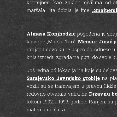
kontejneri kao zaklon civilima od otv
maršala Tita, dobila je ime
„Snajpers
Almasa Konjhodžić
pogođena je snajp
kasarne „Maršal Tito“.
Mensur Jusić
j
ranjenu devojku je uspeo da odnese u
krila između zgrada na putu do svoje k
Još jedna od lokacija na koje su deloval
Sarajevsko Jevrejsko groblje
na pla
vozili su se tramvajem u pravcu Ilidž
redovno otvarala vatru na
Državnu bo
tokom 1992. i 1993. godine. Ranjeni su p
materijalna šteta.