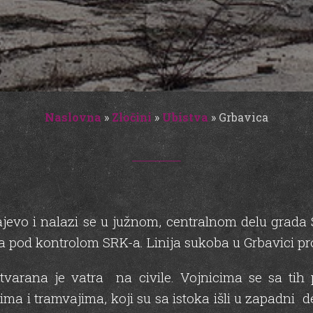
Naslovna
»
Zločini
»
Ubistva
»
Grbavica
ajevo i nalazi se u južnom, centralnom delu grada
la pod kontrolom SRK-a. Linija sukoba u Grbavici pr
tvarana je vatra na civile. Vojnicima se sa ti
ma i tramvajima, koji su sa istoka išli u zapadni d