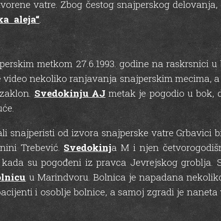
orene vatre. Zbog čestog snajperskog delovanja, 
ka aleja“
.
erskim metkom 27.6.1993. godine na raskrsnici u b
e video nekoliko ranjavanja snajperskim mecima, a
 zaklon.
Svedokinju AJ
metak je pogodio u bok, 
uće.
i snajperisti od izvora snajperske vatre Grbavici bil
nini Trebević.
Svedokinj
a M i njen četvorogodišn
e kada su pogođeni iz pravca Jevrejskog groblja. 
lnicu
u Marindvoru. Bolnica je napadana nekolik
acijenti i osoblje bolnice, a samoj zgradi je naneta 