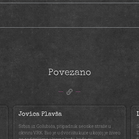
Povezano
Jovica Plavša
Srbin iz Golubića, pripadnik seoske straže u
S
okviru VRK. Bio je u dvorištu kuće u kojoj je živeo
D