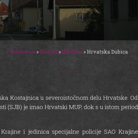
Naslovna
»
Zločini
»
Ubistva
»
Hrvatska Dubica
tska Kostajnica u severoistočnom delu Hrvatske. Od 
 (SJB) je imao Hrvatski MUP, dok s u istom periodu
 Krajine i jedinica specijalne policije SAO Kraj