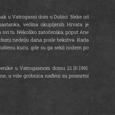
anak u Vatrogasni dom u Dubici. Neke od
astanka, većina okupljenih Hrvata je
su svi tu. Nekoliko zatočenika, poput Ane
u šumi nedelju dana posle bekstva. Kada
napuštenu kuću, gde su ga sekli nožem po
očenike u Vatrogasnom domu 21.10.1991.
ne, u više grobnica nađeni su posmrtni