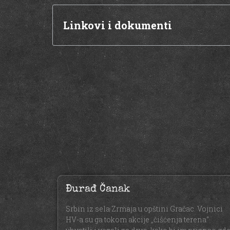
Linkovi i dokumenti
Đurađ Čanak
Srbin iz sela Zrmaja u opštini Gračac. Vojnici
HV-a su ga tokom akcije „čišćenja terena“