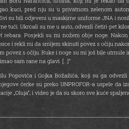
m Boru Narancića, Srbina, koji mi је rekao da 
igao kuci, pred nju su u privatnom zelenom automo
Svi su bili odjeveni u maskirne uniforme JNA i nosil
 me tući. Ukrcali su me u auto, odvezli četiri-pet k
-pet rebara. Posjekli su mi nožem оbје noge. Nako
lisice i rekli mi da smijem skinuti povez s očiju n
 povez s očiju. Ruke i noge su mi još bile utrnule 
 imao sam rane na glavi. […]”
ilu Popovića i Gojka Božažića, koji su ga odvezl
njegove ćerke su preko UNPROFOR-a uspele da izd
cije „Oluja“, i video je da su skoro sve kuće spaljen