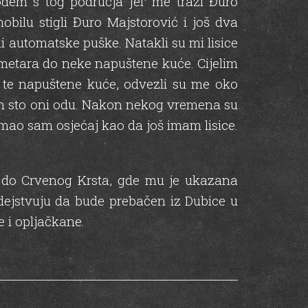
odem s tog područja јег me traži Đuro
bilu stigli Đuro Majstorović i još dva
i automatske puške. Natakli su mi lisice
ilometara do neke napuštene kuće. Cijelim
n te napuštene kuće, odvezli su me oko
akon sto oni odu. Nakon nekog vremena su
imao sam osjećaj kao da još imam lisice.
i do Crvenog Krsta, gde mu je ukazana
ejstvuju da bude prebačen iz Dubice u
e i opljačkane.