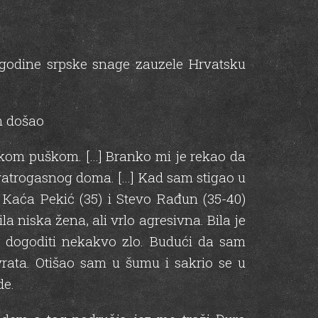
. godine srpske snage zauzele Hrvatsku
am došao
kom puškom. […] Branko mi је rekao da
vatrogasnog doma. […] Kad sam stigao u
 Каćа Pekić (35) i Stevo Rađun (35-40)
a niska žena, ali vrlo agresivna. Bila је
e dogoditi nekakvo zlo. Budući da sam
rata. Otišao sam u šumu i sakrio se u
de.