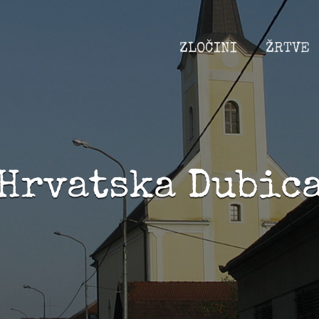
ZLOČINI
ŽRTVE
Hrvatska Dubic