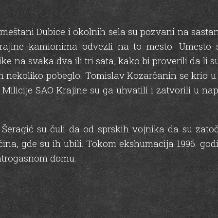
, meštani Dubice i okolnih sela su pozvani na sast
Krajine kamionima odvezli na to mesto. Umesto s
ke na svaka dva ili tri sata, kako bi proverili da li 
jih nekoliko pobeglo. Tomislav Kozarčanin se krio 
 Milicije SAO Krajine su ga uhvatili i zatvorili u 
 Šeragić su čuli da od sprskih vojnika da su zat
ina, gde su ih ubili. Tokom ekshumacija 1996. godi
u Vatrogasnom domu.