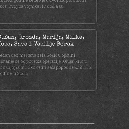
.8.1995. godine sedeo je u dvorištu porodične
uće. Dvojica vojnika HV došla su
Dušan, Grozda, Marija, Milka,
Kosa, Sava i Vasilje Borak
edan deo meštana sela Gošić u opštini
istanje se od početka operacije „Oluja“ krio u
bližnjoj šumi. Oko četiri sata popodne 27.8.1995.
odine, u Gošić