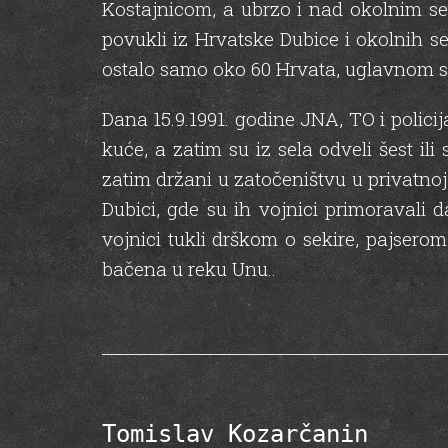
Kostajnicom, a ubrzo i nad okolnim se
povukli iz Hrvatske Dubice i okolnih se
ostalo samo oko 60 Hrvata, uglavnom star
Dana 15.9.1991. godine JNA, TO i policij
kuće, a zatim su iz sela odveli šest il
zatim držani u zatočeništvu u privatno
Dubici, gde su ih vojnici primoravali 
vojnici tukli drškom o sekire, pajsero
bačena u reku Unu..
Tomislav Kozarčanin