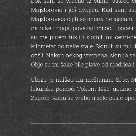
Dok sam se vraćao iz sume, susreo sa
Majstorović i još dvojica. Kad sam st
Majstorovića čijih se imena ne sjećam. 
na ruke i noge, povezali mi oči i počeli
su me putem tukli i slomili mi četiri
kilometar do neke stale. Skinuli su mu 
otišli. Nakon nekog vremena, skinuo sam
Оbје su mi šake bile plave od modrica i
Ubrzo je naišao na meštanine Srbe, M
lekarska pomoć. Tokom 1993. godine, 
Zagreb. Kada se vratio u selo posle opera