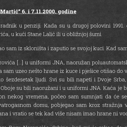
rtić“ 6. i 7.11.2000. godine
 radnik u penziji. Kada su u drugoj polovini 1991
a, u kući Stane Lalić ili u obližnjoj šumi.
ao sam iz skloništa i zaputio se svojoj kuci. Kad s
rovića […] u uniformi JNA, naoružan poluautomats
 sam uzeo nešto hrane iz kuce i pješice otišao do 
šezdesetak ljudi. Svi su bili napeti i Dvoje Srba,
Оbоје su bili naoružani i u uniformi JNA. Каćа је bil
akon nekog vremena, роčео sam sumnjati da ćе s
vatrogasnom domu, pobjegao sam kroz stražnja v
a i vratio se tek kad više nisam imao hrane ni vo