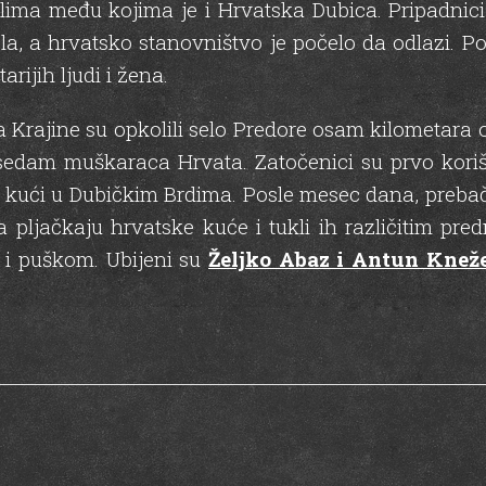
lima među kojima je i Hrvatska Dubica. Pripadnic
la, a hrvatsko stanovništvo je počelo da odlazi. Pos
ijih ljudi i žena.
a Krajine su opkolili selo Predore osam kilometara 
i sedam muškaraca Hrvata. Zatočenici su prvo koriš
j kući u Dubičkim Brdima. Posle mesec dana, prebač
da pljačkaju hrvatske kuće i tukli ih različitim p
m i puškom. Ubijeni su
Željko Abaz i Antun Knež