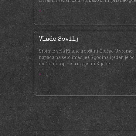
uhvatili i vezali za drvo, kako bi im priznao gd
»
Vlade Sovilj
Srbin iz sela Kijane u opštini Gračac. U vreme
napada na selo imao je 65 godina i jedan je od
meštana koji nisu napustili Kijane
»