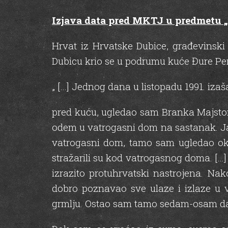
Izjava data pred MKTJ u predmetu „Ma
Hrvat iz Hrvatske Dubice, građevinski
Dubicu krio se u podrumu kuće Đure Perić
„ […] Jednog dana u listopadu 1991. izaš
pred kuću, ugledao sam Branka Majsto
odem u vatrogasni dom na sastanak. Ја
vatrogasni dom, tamo sam ugledao oko 
stražarili su kod vatrogasnog doma. […] 
izrazito protuhrvatski nastrojena. N
dobro poznavao sve ulaze i izlaze u 
grmlju. Ostao sam tamo sedam-osam dan