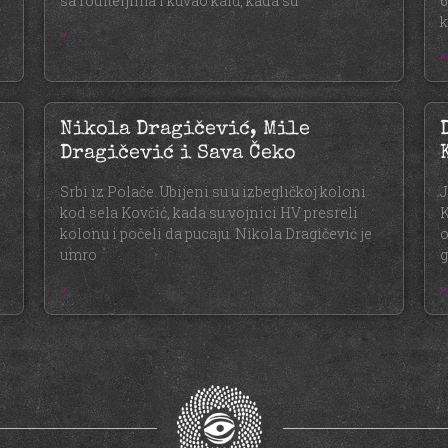
e
sa roditeljima i kuvao kafu, kada su
6
k
»
»
Nikola Dragičević, Mile
Dragičević i Sava Čeko
Srbi iz Polače. Ubijeni su u izbegličkoj koloni
J
kod sela Kovčić, kada su vojnici HV presreli
K
kolonu i počeli da pucaju. Nikola Dragičević je
o
umro
g
»
»